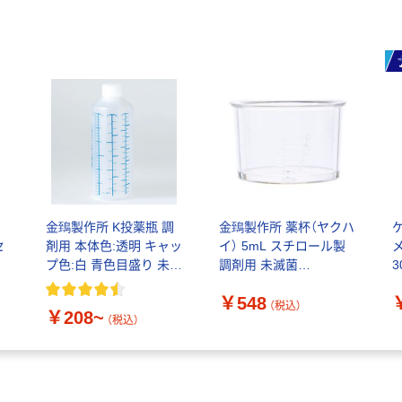
金鵄製作所 K投薬瓶 調
金鵄製作所 薬杯（ヤクハ
セ
剤用 本体色:透明 キャッ
イ） 5mL スチロール製
プ色:白 青色目盛り 未滅
調剤用 未滅菌
3
菌
1340yh0520 1袋（20個
￥548
入）
（税込）
￥208~
（税込）