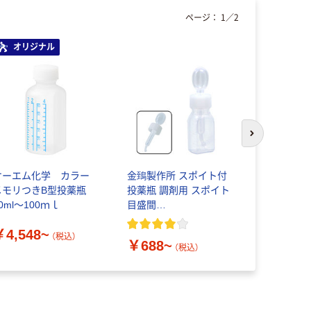
ページ：
1
／
2
オリジナル
次のスライド
ケーエム化学 カラー
金鵄製作所 スポイト付
シンリョウ
メモリつきB型投薬瓶
投薬瓶 調剤用 スポイト
メモリ瓶/
0ml～100ｍｌ
目盛間
用 投薬瓶 
隔:0.25cc（0.25ml） キャ
未滅菌
￥4,548~
ップ色:白 未滅菌
（税込）
￥688~
￥3,476
（税込）