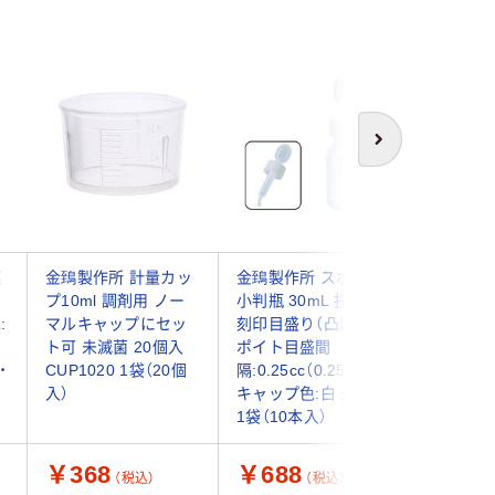
次へ
薬
金鵄製作所 計量カッ
金鵄製作所 スポイト
金鵄製作
プ10ml 調剤用 ノー
小判瓶 30mL 投薬瓶
クハイ） 
:
マルキャップにセッ
刻印目盛り（凸凹） ス
ール製 
ト可 未滅菌 20個入
ポイト目盛間
1340yh0
・
CUP1020 1袋（20個
隔:0.25cc（0.25ml）
個入）
入）
キャップ色:白 未滅菌
1袋（10本入）
￥368
￥688
￥548
（税込）
（税込）