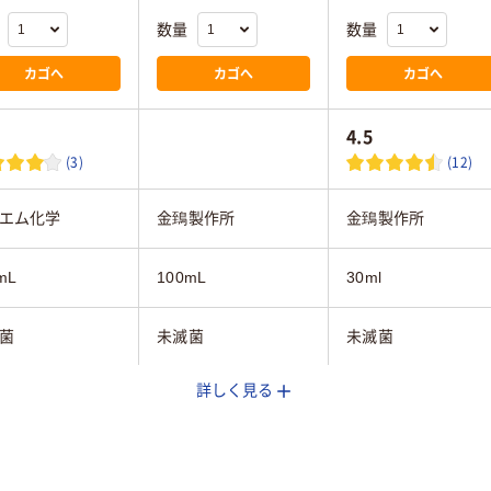
数量
数量
カゴへ
カゴへ
カゴへ
4.5
(3)
(12)
エム化学
金鵄製作所
金鵄製作所
mL
100mL
30ml
菌
未滅菌
未滅菌
詳しく見る
：PET樹脂、キャ
本体：ポリプロピレ
本体：ポリプロピレ
：PE（ポリエチ
ン、キャップ：ポリエ
ン、キャップ：ポリ
）
チレン
チレン