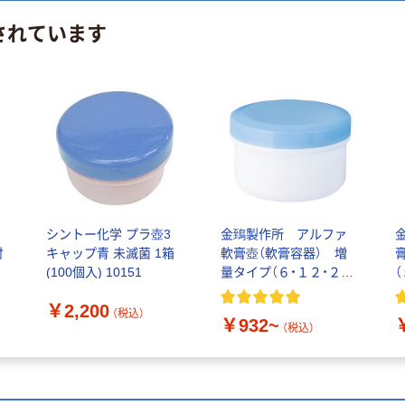
されています
シントー化学 プラ壺3
金鵄製作所 アルファ
付
キャップ青 未滅菌 1箱
軟膏壺（軟膏容器） 増
(100個入) 10151
量タイプ（６・１２・２
４・３６・６０・１２０ｍ
￥2,200
L）
（税込）
￥932~
（税込）