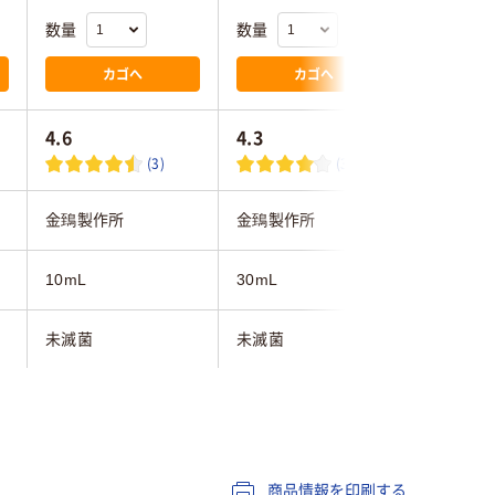
数量
数量
数量
カゴへ
カゴへ
4.6
4.3
(3)
(3)
金鵄製作所
金鵄製作所
金鵄製作
10mL
30mL
5mL
未滅菌
未滅菌
未滅菌
本体:ポリプロピレ
エ
ポリプロピレン
ン、キャップ・スポイ
スチロー
ト:ポリエチレン
商品情報を印刷する