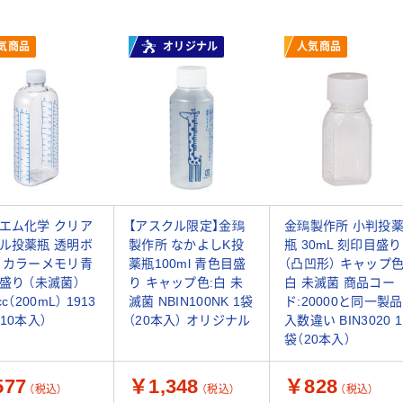
気商品
オリジナル
人気商品
エム化学 クリア
【アスクル限定】金鵄
金鵄製作所 小判投
ル投薬瓶 透明ボ
製作所 なかよしK投
瓶 30mL 刻印目盛り
 カラーメモリ青
薬瓶100ml 青色目盛
（凸凹形） キャップ色
盛り （未滅菌）
り キャップ色:白 未
白 未滅菌 商品コー
cc（200mL） 1913
滅菌 NBIN100NK 1袋
ド:20000と同一製品
（10本入）
（20本入） オリジナル
入数違い BIN3020 1
袋（20本入）
77
￥1,348
￥828
（税込）
（税込）
（税込）