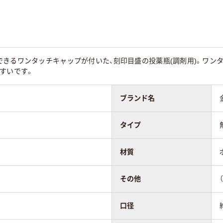
イト系
ホワイト系
ホワイト系
菌
未滅菌
未滅菌
できるワンタッチキャップが付いた、刻印目盛の投薬瓶(調剤用)。ワン
すいです。
5
ブランド名
タイプ
材質
その他
口径