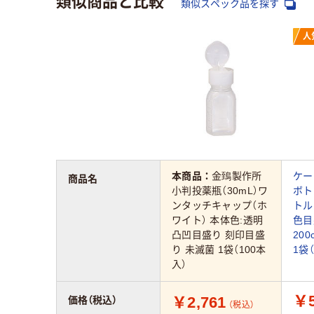
類似スペック品を探す
人
本商品：
金鵄製作所
ケー
商品名
小判投薬瓶（30mL）ワ
ボト
ンタッチキャップ（ホ
トル
ワイト） 本体色:透明
色目
凸凹目盛り 刻印目盛
200
り 未滅菌 1袋（100本
1袋
入）
￥5
￥2,761
価格（税込）
（税込）