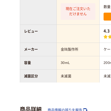
数量
現在ご注文いた
だけません
4.3
レビュー
メーカー
金鵄製作所
ケー
容量
30mL
200
滅菌区分
未滅菌
未滅
材質
本体
ポリプロピレン
ップ
レン
商品詳細
商品情報の誤りを報告