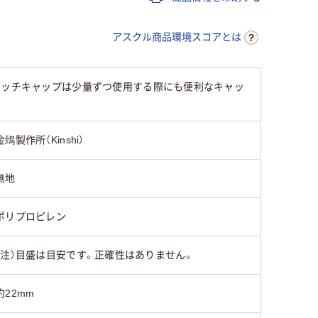
クリア(透明・半透明)
クリア(透
ホワイト系
系
系
アスクル商品環境スコアとは
未滅菌
未滅菌
タッチキャップは少量ずつ使用する際にも便利なキャッ
金鵄製作所（Kinshi）
無地
ポリプロピレン
（注）目盛は目安です。正確性はありません。
約22mm