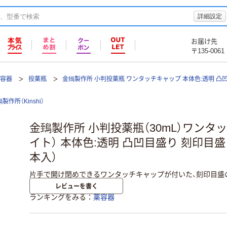
詳細設定
お届け先
〒135-0061
薬容器
投薬瓶
金鵄製作所 小判投薬瓶 ワンタッチキャップ 本体色:透明 凸
製作所（Kinshi）
金鵄製作所 小判投薬瓶（30mL）ワンタ
イト） 本体色:透明 凸凹目盛り 刻印目盛り
本入）
片手で開け閉めできるワンタッチキャップが付いた、刻印目盛の
レビューを書く
ランキングをみる
薬容器