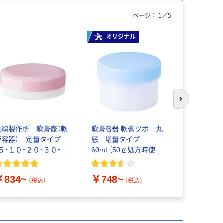
ページ：
1
／
5
オリジナル
次のスライド
金鵄製作所 軟膏壺（軟
軟膏容器 軟膏ツボ 丸
軟膏容器 
膏容器） 定量タイプ
底 増量タイプ
膏つぼ 軟
（５・１０・２０・３０・５
60mL（50ｇ処方時使用
ーエム化学
０・１００ｍL）
サイズ） 1袋（20個入）
ラツボ
￥834~
￥748~
￥1,027
（税込）
（税込）