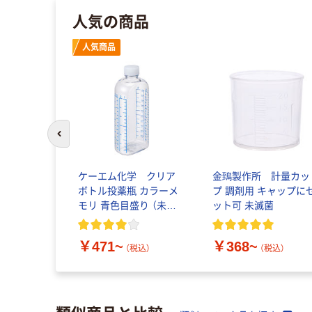
人気の商品
人気商品
前のスライドへ
ケーエム化学 クリア
金鵄製作所 計量カッ
ボトル投薬瓶 カラーメ
プ 調剤用 キャップに
モリ 青色目盛り （未滅
ット可 未滅菌
菌）
￥471~
￥368~
（税込）
（税込）
類似商品と比較