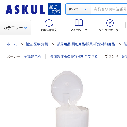
すべて
カテゴリー
履歴・再注文
マイカタログ
クイックオーダー
ホーム
衛生/医療/介護
薬局用品/調剤用品/服薬・投薬補助用品
メーカー
金鵄製作所
金鵄製作所の薬容器を全て見る
ブランド
金鵄