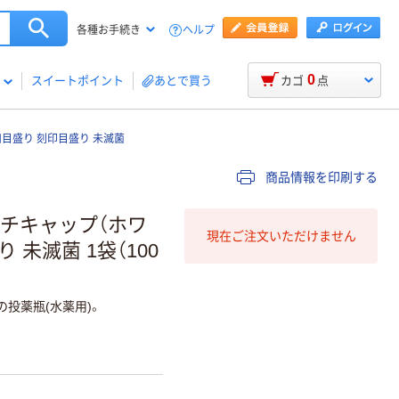
ヘルプ
各種お手続き
0
スイートポイント
あとで買う
カゴ
点
凹目盛り 刻印目盛り 未滅菌
商品情報を印刷する
ッチキャップ（ホワ
現在ご注文いただけません
 未滅菌 1袋（100
投薬瓶(水薬用)。