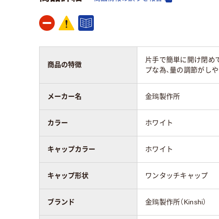
カラーグループ
ホワイト系
ホワ
滅菌
未滅菌
未滅
片手で簡単に開け閉め
商品の特徴
アスクル商品環境
プな為、量の調節がしや
スコア
メーカー名
金鵄製作所
カラー
ホワイト
キャップカラー
ホワイト
キャップ形状
ワンタッチキャップ
ブランド
金鵄製作所（Kinshi）