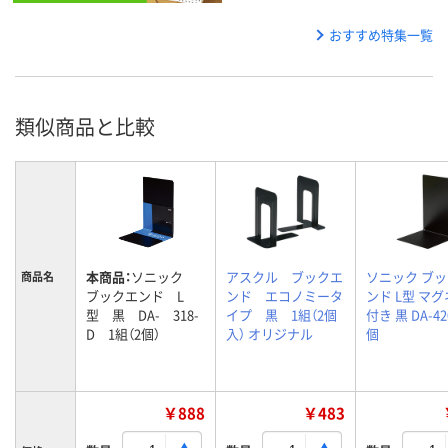
おすすめ特集一覧
類似商品と比較
本商品：
ソニック
アスクル ブックエ
ソニック ブ
商品名
ブックエンド L
ンド エコノミータ
ンド L型 マ
型 黒 DA- 318-
イプ 黒 1組（2個
付き 黒 DA-420
D 1組（2個）
入） オリジナル
個
￥888
￥483