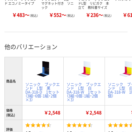
ド エコノミータイプ
マグネット付き ソニ
ドL型 リビガク 本
ック
立て 教科書サイズ
￥483～
￥552～
￥236～
￥6
（税込）
（税込）
（税込）
他のバリエーション
商品名
ソニック ブックエ
ソニック ブックエ
ソニック ブ
ンド L型 黒
ンド L型 白
ンド L型
DA-318-D 1セット
DA-318-W 1セット
DA-318-W 1
（3組・6個：1組・2個
（3組・6個：1組・2個
個）
×3）
×3）
価格
￥2,548
￥2,548
(税込)
評価