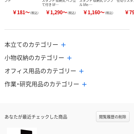
ンド
スタンド 収納式 ペン立
スタンド 収納式 シンプ
仕切りスタ
て付き lif…
ル life-…
￥181～
￥1,290～
￥1,160～
￥7
（税込）
（税込）
（税込）
本立てのカテゴリー
小物収納のカテゴリー
オフィス用品のカテゴリー
作業・研究用品のカテゴリー
あなたが最近チェックした商品
閲覧履歴の削除