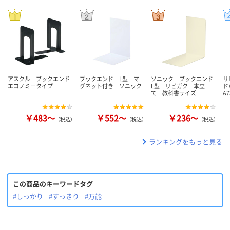
アスクル ブックエンド
ブックエンド L型 マ
ソニック ブックエンド
リ
エコノミータイプ
グネット付き ソニック
L型 リビガク 本立
ド
て 教科書サイズ
A7
￥483～
￥552～
￥236～
（税込）
（税込）
（税込）
ランキングをもっと見る
この商品のキーワードタグ
#しっかり
#すっきり
#万能