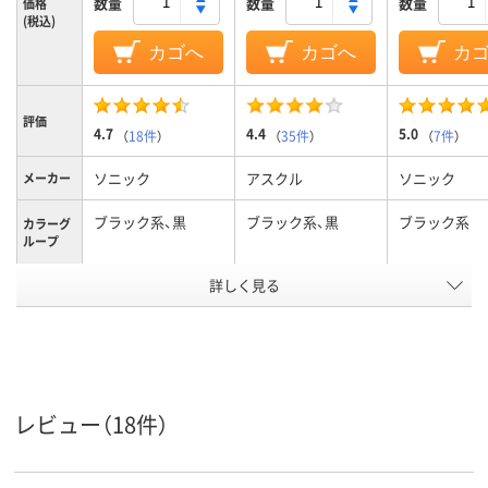
数量
数量
数量
価格
(税込)
カゴへ
カゴへ
カ
評価
4.7
4.4
5.0
（
18件
）
（
35件
）
（
7件
）
ソニック
アスクル
ソニック
メーカー
ブラック系、黒
ブラック系、黒
ブラック系
カラーグ
ループ
底面マグ
詳しく見る
なし
なし
あり
ネット
スチール
材質
アスクル
商品環境
35
スコア
レビュー（18件）