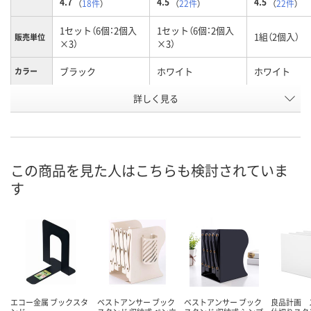
4.7
4.5
4.5
（
18件
）
（
22件
）
（
22件
）
1セット（6個：2個入
1セット（6個：2個入
1組（2個入）
販売単位
×3）
×3）
ブラック
ホワイト
ホワイト
カラー
お申込番
詳しく見る
488431
488979
263244
号
8点
あり
あり
在庫
8月10日（月）
8月10日（月）
8月10日（月）
お届け日
この商品を見た人はこちらも検討されていま
す
数量
数量
数量
カゴへ
カゴへ
カ
エコー金属 ブックスタ
ベストアンサー ブック
ベストアンサー ブック
良品計画 