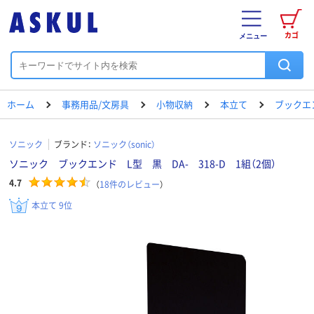
カゴ
メニュー
ホーム
事務用品/文房具
小物収納
本立て
ブックエ
ソニック
ブランド：
ソニック（sonic）
ソニック ブックエンド L型 黒 DA- 318-D 1組（2個）
4.7
（
18
件のレビュー
）
本立て 9位