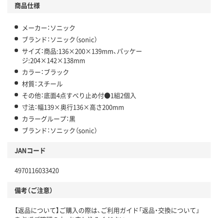
商品仕様
メーカー：ソニック
ブランド：ソニック（sonic）
サイズ：商品:136×200×139mm、パッケー
ジ:204×142×138mm
カラー：ブラック
材質：スチール
その他：底面4点すべり止め付●1組2個入
寸法：幅139×奥行136×高さ200mm
カラーグループ：黒
ブランド：ソニック（sonic）
JANコード
4970116033420
備考（ご注意）
【返品について】ご購入の際は、ご利用ガイド「返品・交換について」