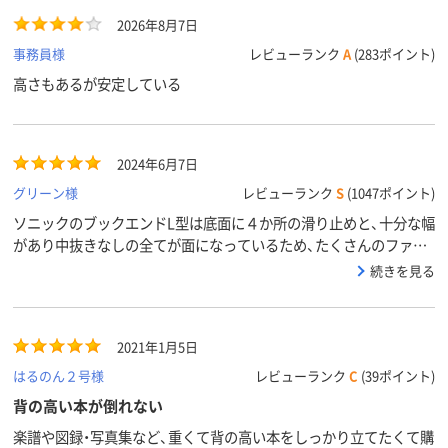
2026年8月7日
事務員様
レビューランク
A
(283ポイント)
高さもあるが安定している
2024年6月7日
グリーン様
レビューランク
S
(1047ポイント)
ソニックのブックエンドL型は底面に４か所の滑り止めと、十分な幅
があり中抜きなしの全てが面になっているため、たくさんのファイ
ルでも厚めのファイルでも倒れる心配がなく収納ができ大変重宝し
続きを見る
ています。
2021年1月5日
はるのん２号様
レビューランク
C
(39ポイント)
背の高い本が倒れない
楽譜や図録・写真集など、重くて背の高い本をしっかり立てたくて購