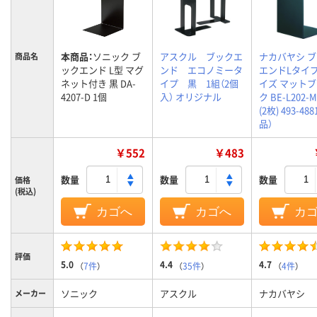
本商品：
ソニック ブ
アスクル ブックエ
ナカバヤシ 
商品名
ックエンド L型 マグ
ンド エコノミータ
エンドLタイプ
ネット付き 黒 DA-
イプ 黒 1組（2個
イズ マット
4207-D 1個
入） オリジナル
ク BE-L202-
(2枚) 493-48
品）
￥552
￥483
数量
数量
数量
価格
(税込)
カゴへ
カゴへ
カ
評価
5.0
4.4
4.7
（
7件
）
（
35件
）
（
4件
）
ソニック
アスクル
ナカバヤシ
メーカー