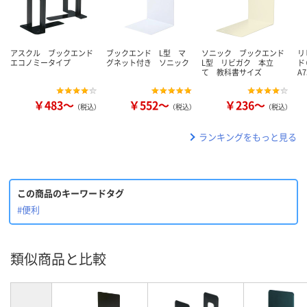
アスクル ブックエンド
ブックエンド L型 マ
ソニック ブックエンド
リ
エコノミータイプ
グネット付き ソニック
L型 リビガク 本立
ド
て 教科書サイズ
A7
￥483～
￥552～
￥236～
（税込）
（税込）
（税込）
ランキングをもっと見る
この商品のキーワードタグ
#便利
類似商品と比較