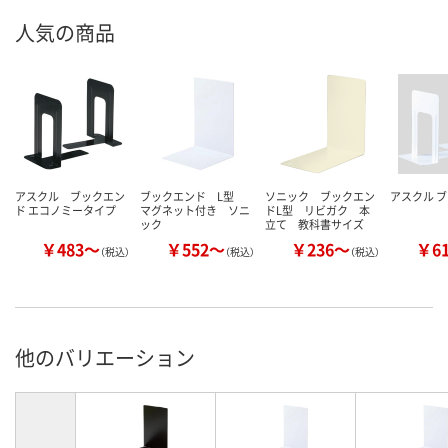
人気の商品
アスクル ブックエン
ブックエンド L型
ソニック ブックエン
アスクル 
ド エコノミータイプ
マグネット付き ソニ
ドL型 リビガク 本
ック
立て 教科書サイズ
￥483～
￥552～
￥236～
￥6
（税込）
（税込）
（税込）
他のバリエーション