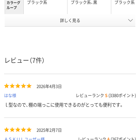
ブラック系
ブラック系、黒
ブラック系
カラーグ
ループ
底面マグ
詳しく見る
あり
なし
ネット
510g
255g
質量
アスクル
商品環境
35
スコア
レビュー（7件）
2026年4月3日
はな様
レビューランク
S
(3380ポイント)
ｌ型なので、棚の端っこに使用できるのがとっても便利です。
2025年2月7日
ＡＳＫＵＬユーザー様
レビューランク
A
(267ポイント)