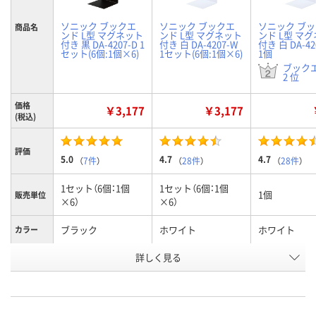
ソニック ブックエ
ソニック ブックエ
ソニック ブ
商品名
ンド L型 マグネット
ンド L型 マグネット
ンド L型 マ
付き 黒 DA-4207-D 1
付き 白 DA-4207-W
付き 白 DA-42
セット(6個:1個×6)
1セット(6個:1個×6)
1個
ブック
2 位
価格
￥3,177
￥3,177
(税込)
評価
5.0
4.7
4.7
（
7件
）
（
28件
）
（
28件
）
1セット（6個：1個
1セット（6個：1個
1個
販売単位
×6）
×6）
ブラック
ホワイト
ホワイト
カラー
お申込番
詳しく見る
X809532
X809528
X806805
号
あり
あり
あり
在庫