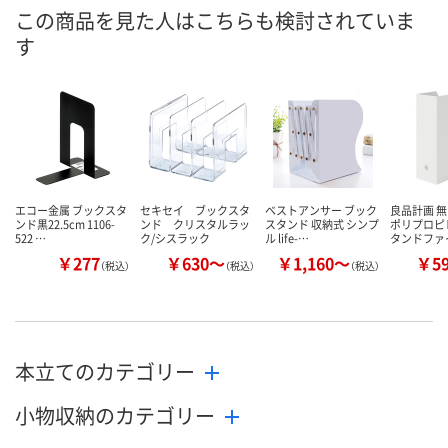
8月10日（月）
8月10日（月）
8月10日（月）
お届け日
この商品を見た人はこちらも検討されていま
す
数量
数量
数量
カゴへ
カゴへ
カ
エコー金属 ブックスタ
セキセイ ブックスタ
ベストアンサー ブック
良品計画 無
ンド黒22.5cm 1106-
ンド クリスタルラッ
スタンド 収納式 シンプ
ポリプロピ
522 …
ク/シスラック
ル life-…
タンドファ
￥277
￥630～
￥1,160～
￥5
（税込）
（税込）
（税込）
本立てのカテゴリー
小物収納のカテゴリー