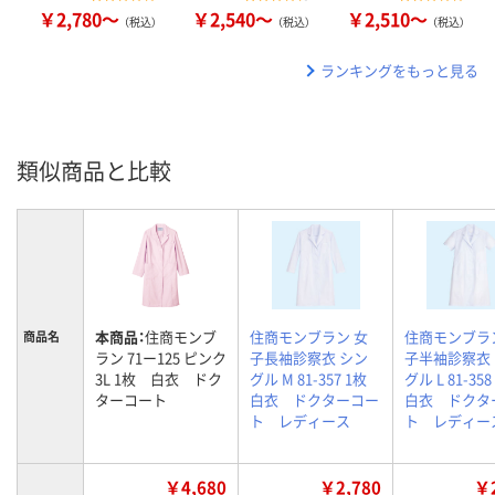
￥2,780～
￥2,540～
￥2,510～
（税込）
（税込）
（税込）
ランキングをもっと見る
類似商品と比較
本商品：
住商モンブ
住商モンブラン 女
住商モンブラ
商品名
ラン 71ー125 ピンク
子長袖診察衣 シン
子半袖診察衣
3L 1枚 白衣 ドク
グル M 81-357 1枚
グル L 81-3
ターコート
白衣 ドクターコー
白衣 ドクタ
ト レディース
ト レディー
￥4,680
￥2,780
￥2