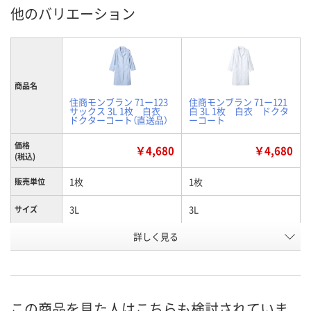
他のバリエーション
商品名
住商モンブラン 71ー123
住商モンブラン 71ー121
サックス 3L 1枚 白衣
白 3L 1枚 白衣 ドクタ
ドクターコート（直送品）
ーコート
価格
￥4,680
￥4,680
(税込)
1枚
1枚
販売単位
3L
3L
サイズ
詳しく見る
サックスブルー（水色）
白
カラー
2652420
2652368
お申込番号
あり
7点
在庫
この商品を見た人はこちらも検討されていま