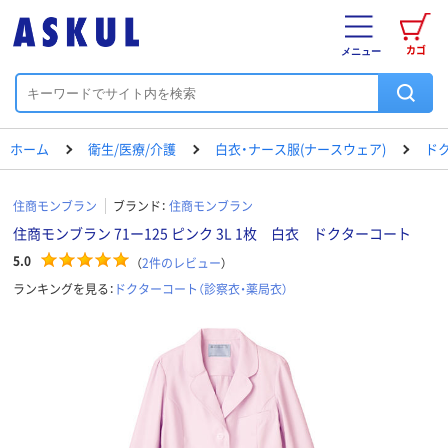
カゴ
メニュー
ホーム
衛生/医療/介護
白衣・ナース服(ナースウェア)
ド
住商モンブラン
ブランド：
住商モンブラン
住商モンブラン 71ー125 ピンク 3L 1枚 白衣 ドクターコート
5.0
（
2
件のレビュー
）
ランキングを見る：
ドクターコート（診察衣・薬局衣）