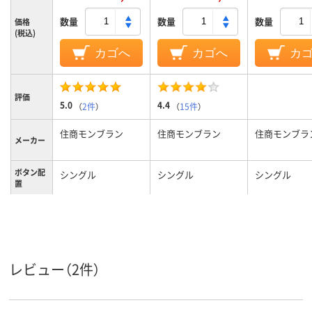
数量
数量
数量
価格
(税込)
カゴへ
カゴへ
カ
評価
5.0
4.4
（
2件
）
（
15件
）
住商モンブラン
住商モンブラン
住商モンブラ
メーカー
ボタン配
シングル
シングル
シングル
置
カラーグ
ピンク系
ホワイト系
ホワイト系
ループ
3L
M
L
サイズ
レビュー（2件）
女性用
レディス
レディス
対象