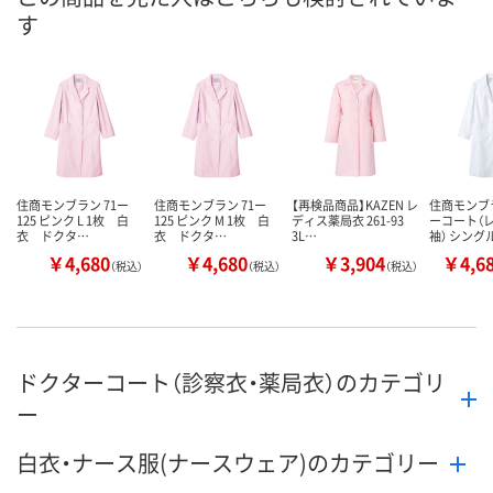
8月24日（月）
8月11日（火）
お届け日
す
数量
数量
カゴへ
カゴへ
住商モンブラン 71ー
住商モンブラン 71ー
【再検品商品】KAZEN レ
住商モンブ
125 ピンク L 1枚 白
125 ピンク M 1枚 白
ディス薬局衣 261-93
ーコート（
衣 ドクタ…
衣 ドクタ…
3L…
袖） シング
￥4,680
￥4,680
￥3,904
￥4,6
（税込）
（税込）
（税込）
ドクターコート（診察衣・薬局衣）のカテゴリ
ー
白衣・ナース服(ナースウェア)のカテゴリー