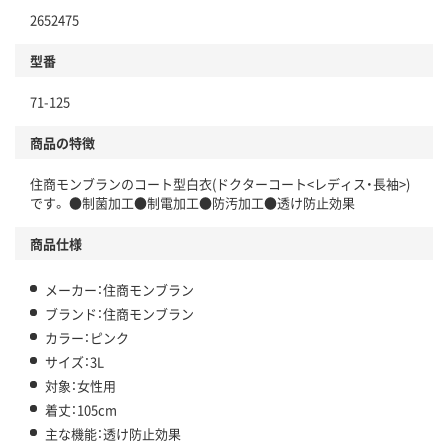
2652475
型番
71-125
商品の特徴
住商モンブランのコート型白衣(ドクターコート<レディス・長袖>)
です。 ●制菌加工●制電加工●防汚加工●透け防止効果
商品仕様
メーカー：住商モンブラン
ブランド：住商モンブラン
カラー：ピンク
サイズ：3L
対象：女性用
着丈：105cm
主な機能：透け防止効果