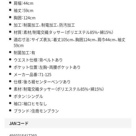
肩幅：44cm
袖丈：59cm
胸囲：124cm
加工：制菌加工、制電加工、防汚加工
材質：素材/制電交織タッサー（ポリエステル85%・綿15%）
適応寸法：サイズ表3L：着丈105cm、胸囲124cm、肩巾44cm、袖丈
59cm
制菌加工：有
ウエスト仕様：背ベルトあり
ポケット位置：左胸・両腰ポケットあり
メーカー品番：71-125
仕様：後ろ裾センターベンツあり
素材：制電交織タッサー（ポリエステル85%・綿15%）
ボタン：シングル
袖口：袖口ヒモなし
ブランド：住商モンブラン
JANコード
4560315417260