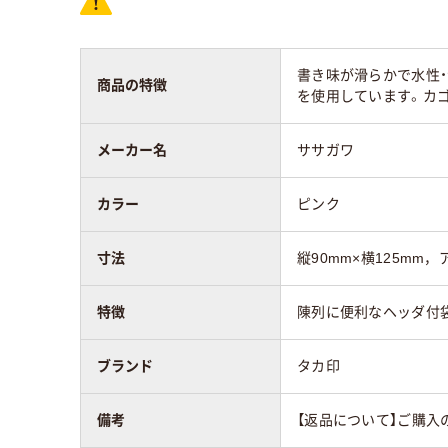
書き味が滑らかで水性
商品の特徴
を使用しています。カ
メーカー名
ササガワ
カラー
ピンク
寸法
縦90mm×横125mm，
特徴
陳列に便利なヘッダ付
ブランド
タカ印
備考
【返品について】ご購入