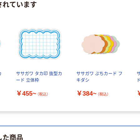
されています
カ
ササガワ タカ印 抜型カ
ササガワ ぷちカード フ
ード 立体枠
キダシ
￥455~
￥384~
（税込）
（税込）
した商品