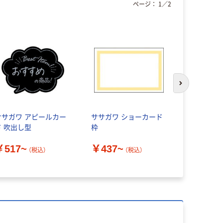
ページ：
1
／
2
次のスライド
ササガワ アピールカー
ササガワ ショーカード
ササガワ 
ド 吹出し型
枠
ド 指型
￥517~
￥437~
￥710~
（税込）
（税込）