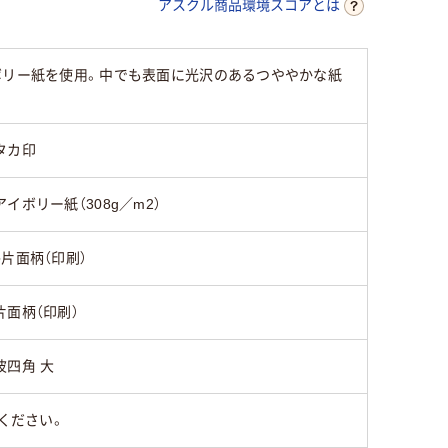
アスクル商品環境スコアとは
ボリー紙を使用。中でも表面に光沢のあるつややかな紙
タカ印
アイボリー紙（308g／m2）
●片面柄（印刷）
片面柄（印刷）
波四角 大
ください。