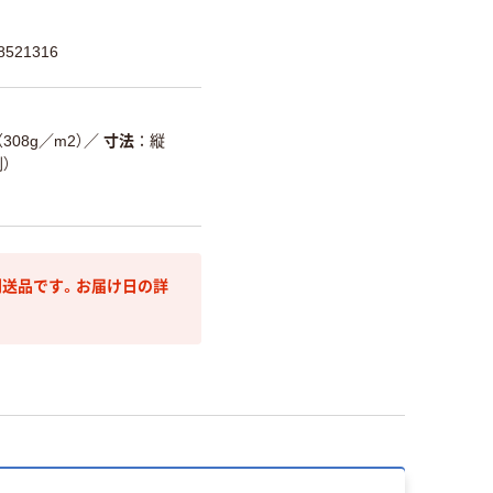
521316
08g／m2）
／
寸法
縦
）
送品です。お届け日の詳