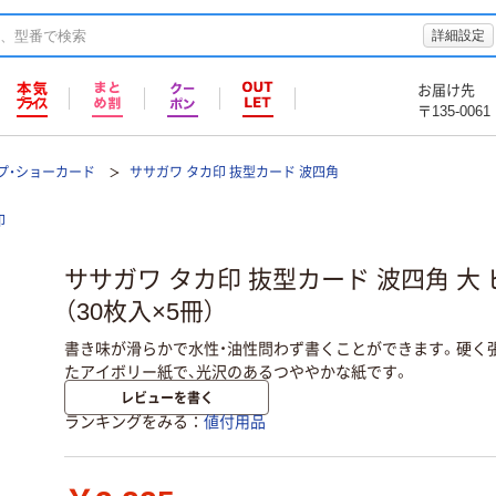
詳細設定
お届け先
〒135-0061
プ・ショーカード
ササガワ タカ印 抜型カード 波四角
印
ササガワ タカ印 抜型カード 波四角 大 ピン
（30枚入×5冊）
書き味が滑らかで水性・油性問わず書くことができます。硬く
たアイボリー紙で、光沢のあるつややかな紙です。
レビューを書く
ランキングをみる
値付用品