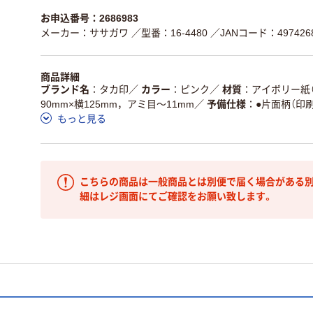
お申込番号：2686983
メーカー：ササガワ
／型番：16-4480
／JANコード：4974268
商品詳細
ブランド名
タカ印
／
カラー
ピンク
／
材質
アイボリー紙（3
90mm×横125mm，アミ目～11mm
／
予備仕様
●片面柄（印刷
もっと見る
こちらの商品は一般商品とは別便で届く場合がある別
細はレジ画面にてご確認をお願い致します。