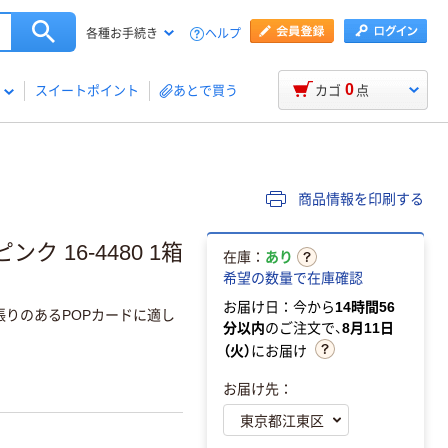
ヘルプ
各種お手続き
0
スイートポイント
あとで買う
カゴ
点
商品情報を印刷する
ク 16-4480 1箱
在庫：
あり
希望の数量で在庫確認
お届け日：今から
14時間56
張りのあるPOPカードに適し
分以内
のご注文で、
8月11日
（火）
にお届け
お届け先：