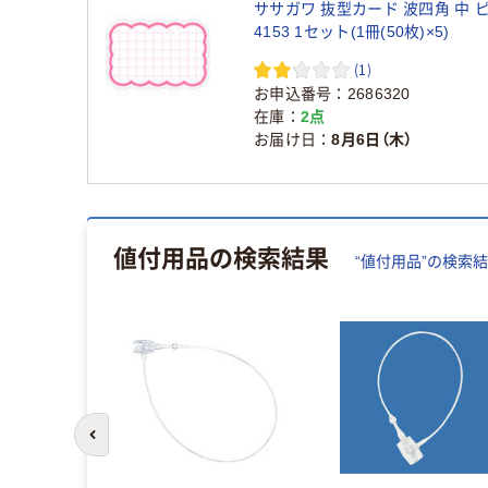
ササガワ 抜型カード 波四角 中 ピ
4153 1セット(1冊(50枚)×5)
(1)
お申込番号
2686320
在庫
2点
お届け日
8月6日（木）
値付用品
の検索結果
“
値付用品
”の検索
前のスライドへ