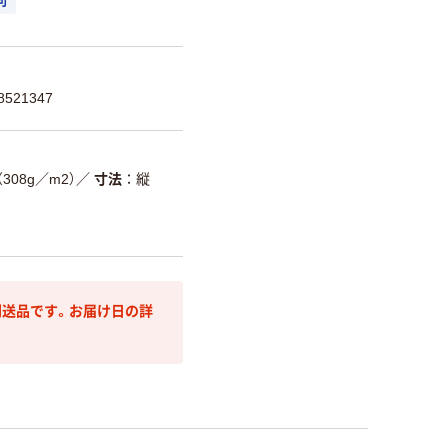
可
521347
08g／m2）
／
寸法
縦
送品です。お届け日の詳