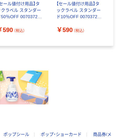
【セール値付け用品】タ
【セール値付け用品】タ
サトー ハ
ックラベル スタンダー
ックラベル スタンダー
ーはりッ子
50％OFF 007037265
ド10％OFF 007037261
1（5桁印
束（200片入）
1束（200片入）
WA10010
￥590
￥590
（税込）
（税込）
￥8,528
ポップシール
ポップ・ショーカード
商品券/メ