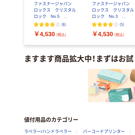
セー タグ
ファスナージャパン
ファスナージャパン
クピン（ス
ロックス クリスタル
ロックス クリスタル
針用） S
ロック No.5
ロック No.3
000本入）
130mm 1セット
80mm 1セット（1000
(
8
)
(
5
)
（10000本：5000本入×2
本：5000本入×2箱）
（税込）
￥4,530
￥4,530
箱）
（税込）
（税込）
ますます商品拡大中！まずはお試
値付用品のカテゴリー
ラベラー/ハンドラベラー
バーコードプリンター