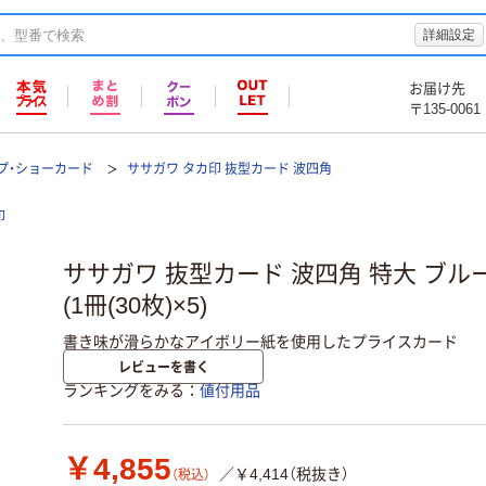
詳細設定
お届け先
〒135-0061
プ・ショーカード
ササガワ タカ印 抜型カード 波四角
印
ササガワ 抜型カード 波四角 特大 ブルー 1
(1冊(30枚)×5)
書き味が滑らかなアイボリー紙を使用したプライスカード
レビューを書く
ランキングをみる
値付用品
￥4,855
／￥4,414（税抜き）
（税込）