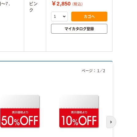
￥2,850
目～7．
ピン
（税込）
ク
カゴへ
マイカタログ登録
ページ：
1
／
2
次のスライド