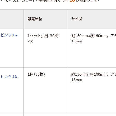
（
「サイズ」
「カラー」
「販売単位」違いで全
商品あります）
販売単位
サイズ
ピンク 16-
1セット(1冊（30枚）
縦130mm×横190mm，
×5)
16mm
1冊（30枚）
縦130mm×横190mm，
ピンク 16-
16mm