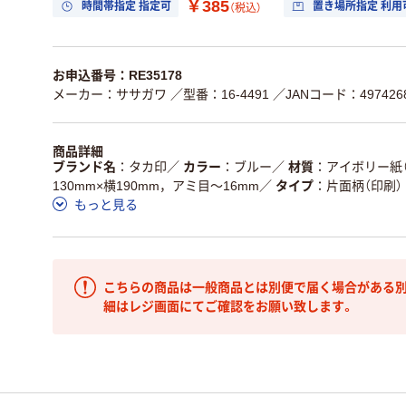
￥385
時間帯指定 指定可
置き場所指定 利用
（税込）
お申込番号：RE35178
メーカー：ササガワ
／型番：16-4491
／JANコード：4974268
商品詳細
ブランド名
タカ印
／
カラー
ブルー
／
材質
アイボリー紙（3
130mm×横190mm，アミ目～16mm
／
タイプ
片面柄（印刷）
もっと見る
こちらの商品は一般商品とは別便で届く場合がある別
細はレジ画面にてご確認をお願い致します。