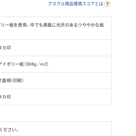
アスクル商品環境スコアとは
ボリー紙を使用。中でも表面に光沢のあるつややかな紙
タカ印
アイボリー紙（308g／m2）
片面柄（印刷）
タカ印
ください。