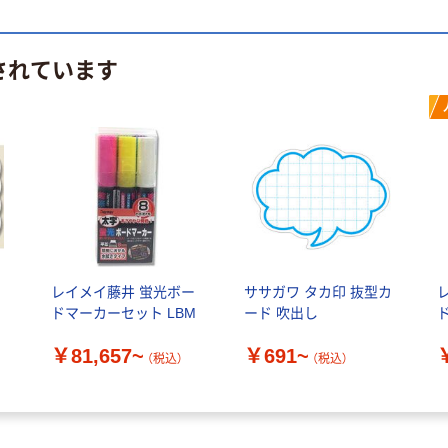
されています
レイメイ藤井 蛍光ボー
ササガワ タカ印 抜型カ
ドマーカーセット LBM
ード 吹出し
￥81,657~
￥691~
（税込）
（税込）