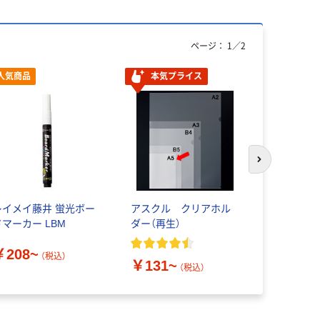
ページ：
1
／
2
人気商品
本気プライス
次のスライド
レイメイ藤井 蛍光ボー
アスクル クリアホル
ヘッズ ふ
ドマーカー LBM
ダー（再生）
ード FKD-
（900枚：5
￥208~
ク）
（税込）
￥131~
￥4,771
（税込）