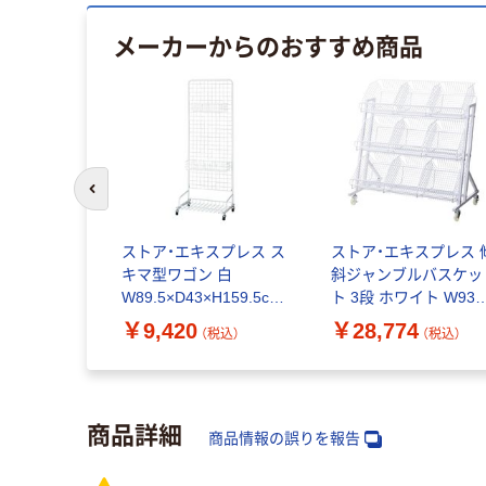
メーカーからのおすすめ商品
前のスライドへ
ストア・エキスプレス ス
ストア・エキスプレス 
キマ型ワゴン 白
斜ジャンブルバスケッ
W89.5×D43×H159.5cm
ト 3段 ホワイト W93c
【 ディスプレイネット】
キャスター付き 2330-
￥9,420
￥28,774
（税込）
（税込）
2527-290 1台（直送品）
1380（直送品）
商品詳細
商品情報の誤りを報告