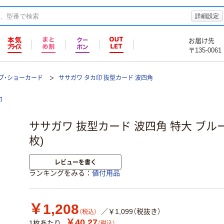
詳細設定
お届け先
〒135-0061
プ・ショーカード
ササガワ タカ印 抜型カード 波四角
印
ササガワ 抜型カード 波四角 特大 ブルー 16
枚)
レビューを書く
ランキングをみる
値付用品
￥1,208
／￥1,099（税抜き）
（税込）
￥40.27
1枚あたり
（税込）