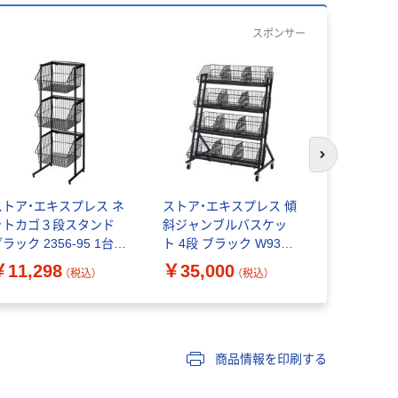
スポンサー
次のスライド
ストア・エキスプレス ネ
ストア・エキスプレス 傾
ストア・エ
ットカゴ３段スタンド
斜ジャンブルバスケッ
イヤーワゴ
ラック 2356-95 1台
ト 4段 ブラック W93cm
W60×D45
（直送品）
キャスター付き 2330-
キャスター付
￥11,298
￥35,000
￥11,37
（税込）
（税込）
1393（直送品）
520（直送品
商品情報を印刷する