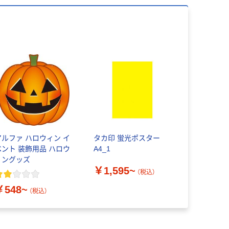
アルファ ハロウィン イ
タカ印 蛍光ポスター
ベント 装飾用品 ハロウ
A4_1
ィングッズ
￥1,595~
（税込）
￥548~
（税込）