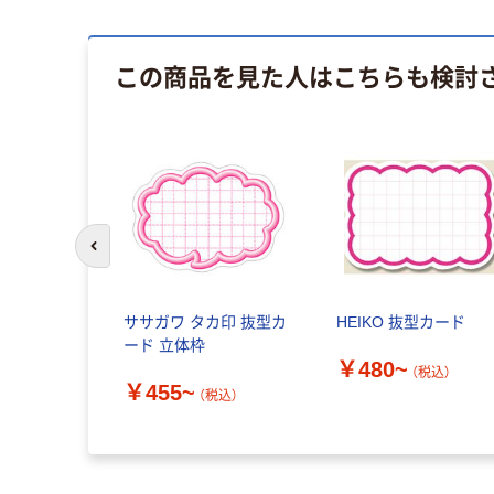
この商品を見た人はこちらも検討
前のスライドへ
ササガワ タカ印 抜型カ
HEIKO 抜型カード
ード 立体枠
￥480~
（税込）
￥455~
（税込）