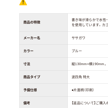
書き味が滑らかで水性
商品の特徴
を使用しています。カ
メーカー名
ササガワ
カラー
ブルー
寸法
縦130mm×横190mm
商品タイプ
波四角 特大
予備仕様
●片面柄（印刷）
備考
【返品について】ご購入