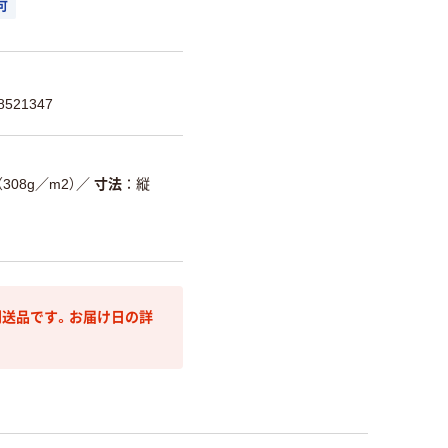
可
521347
08g／m2）
／
寸法
縦
送品です。お届け日の詳