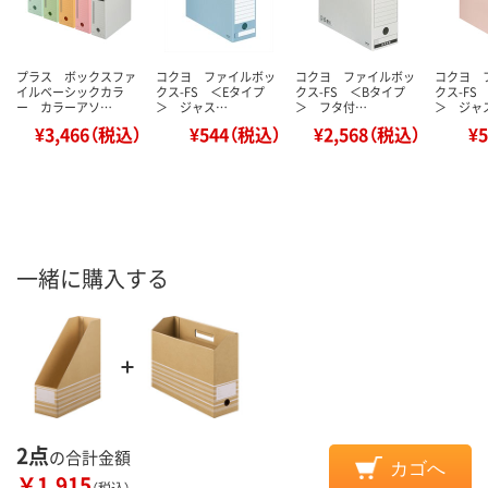
プラス ボックスファ
コクヨ ファイルボッ
コクヨ ファイルボッ
コクヨ 
イルベーシックカラ
クス-FS ＜Eタイプ
クス-FS ＜Bタイプ
クス-FS
ー カラーアソ…
＞ ジャス…
＞ フタ付…
＞ ジャ
¥3,466（税込）
¥544（税込）
¥2,568（税込）
¥
一緒に購入する
2点
の合計金額
カゴへ
￥1,915
（税込）