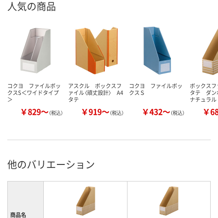
人気の商品
コクヨ ファイルボッ
アスクル ボックスフ
コクヨ ファイルボッ
ボックスフ
クスS＜ワイドタイプ
ァイル〈頑丈設計〉 A4
クスＳ
タテ ダ
＞
タテ
ナチュラル
￥829～
￥919～
￥432～
￥6
（税込）
（税込）
（税込）
他のバリエーション
商品名