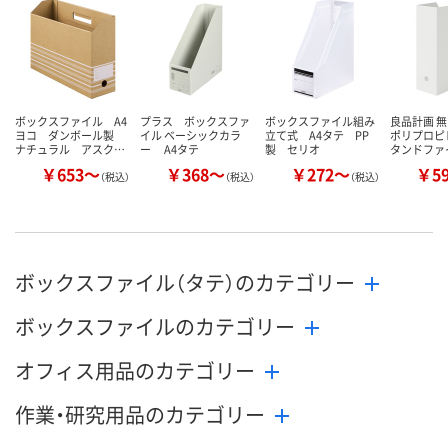
ボックスファイル A4
プラス ボックスファ
ボックスファイル組み
良品計画 無
ヨコ ダンボール製
イル ベーシックカラ
立て式 A4タテ PP
ポリプロピ
ナチュラル アスク…
ー A4タテ
製 セリオ
タンドファ
￥653～
￥368～
￥272～
￥5
（税込）
（税込）
（税込）
ボックスファイル（タテ）のカテゴリー
ボックスファイルのカテゴリー
オフィス用品のカテゴリー
作業・研究用品のカテゴリー