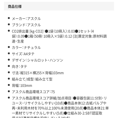
商品仕様
メーカー：アスクル
ブランド：アスクル
CO2排出量 [kg-CO2]：●1袋（10冊入）:0.03●1セット（4
袋）:0.09●1箱（50冊：10冊入×5袋）:0.12 (注)算定対象:原材料調
達・生産
カラー：ナチュラル
サイズ：A4タテ
デザイン：シャルロット・ハンソン
向き：タテ
寸法：縦315×横255×背幅103mm
組み立て/成型：組み立て型
背幅：103mm
アスクル商品環境スコア：75
アスクル商品環境スコア詳細/加点項目：●容器包装11:分別・リ
ユース・リサイクルしやすい(10点)●商品本体12:古紙パルプや
再・未利用木材を70％以上100％未満使用(20点)●商品本体21:単
一素材でリサイクルしやすい(5点)●仕組み30-2:SBT認証取
得/SBT準拠目標を設定している(40点)