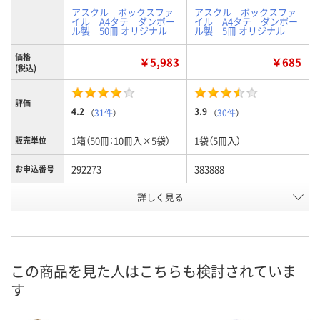
アスクル ボックスファ
アスクル ボックスファ
イル A4タテ ダンボー
イル A4タテ ダンボー
ル製 50冊 オリジナル
ル製 5冊 オリジナル
価格
￥5,983
￥685
(税込)
評価
4.2
3.9
（
31件
）
（
30件
）
1箱（50冊：10冊入×5袋）
1袋（5冊入）
販売単位
292273
383888
お申込番号
詳しく見る
7点
あり
在庫
8月7日（金）
8月7日（金）
お届け日
数量
数量
この商品を見た人はこちらも検討されていま
す
カゴへ
カゴへ