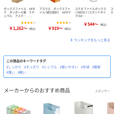
ボックスファイル A4タ
アスクル ボックスファ
コクヨ ファイルボックス
コ
テ ダンボール製 ナチ
イル〈頑丈設計〉 A4タテ
＜NEOS＞（スタンドタイ
ス
ュラル アスク…
プ）A4 …
￥544～
（税込）
￥1,262～
￥919～
（税込）
（税込）
ランキングをもっと見る
この商品のキーワードタグ
#しっかり
#すっきり
#シンプル
#使いやすい
#手頃
#簡単
#薄い
#軽い
メーカーからのおすすめ商品
スポンサー