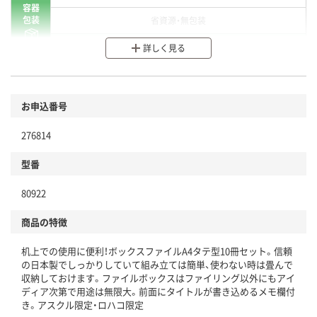
容器
包装
省資源・無包装
分別・リサイクルしやすい設計
詳しく見る
環境に配慮した材料を使用
商品
お申込番号
本体
省資源・省エネ・節水
276814
分別・リサイクルしやすい設計
型番
独自の回収スキームがある
80922
仕組
アスクルで資源循環している
商品の特徴
温室効果ガスなどの削減
机上での使用に便利！ボックスファイルA4タテ型10冊セット。信頼
この商品の環境配慮ポイントです。下記商品詳細「
の日本製でしっかりしていて組み立ては簡単、使わない時は畳んで
アスクル商品環境スコア詳細／加点項目
」で確認できます。
収納しておけます。ファイルボックスはファイリング以外にもアイ
ディア次第で用途は無限大。前面にタイトルが書き込めるメモ欄付
き。アスクル限定・ロハコ限定