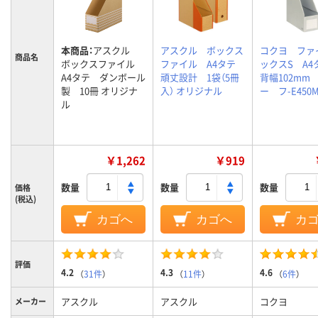
本商品：
アスクル
アスクル ボックス
コクヨ ファ
商品名
ボックスファイル
ファイル A4タテ
ックスS A
A4タテ ダンボール
頑丈設計 1袋（5冊
背幅102mm
製 10冊 オリジナ
入） オリジナル
ー フ-E450
ル
￥1,262
￥919
数量
数量
数量
価格
(税込)
カゴへ
カゴへ
カ
評価
4.2
4.3
4.6
（
31件
）
（
11件
）
（
6件
）
アスクル
アスクル
コクヨ
メーカー