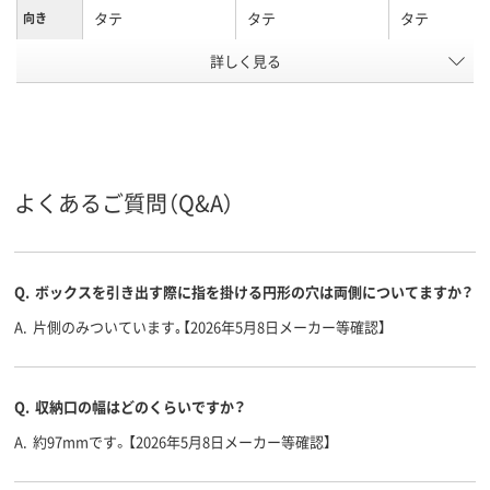
タテ
タテ
タテ
向き
詳しく見る
103
103
102mm、102
背幅
A4タテ
A4タテ
A4タテ
サイズ
カラーグ
ブラウン系
ブラウン系
グレー系
よくあるご質問（Q&A）
ループ
アスクル
商品環境
75
75
スコア
Q.
ボックスを引き出す際に指を掛ける円形の穴は両側についてますか？
A.
片側のみついています｡【2026年5月8日メーカー等確認】
Q.
収納口の幅はどのくらいですか？
A.
約97mmです。【2026年5月8日メーカー等確認】