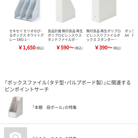
セキセイ セリオのび~
良品計画 無印良品 再生
無印良品 再生ポリプロ
ボック
るボックス ホワイトグ
ポリプロピレン入りス
ピレン入りファイルボ
A4 P
レー SRO-1…
タンドファイルボ…
ックス スタンダー…
￥1,650
￥590～
￥390～
￥
（税込）
（税込）
（税込）
「ボックスファイル（タテ型・パルプボード製）」に関連する
ピンポイントサーチ
「本棚 段ボール」の特集