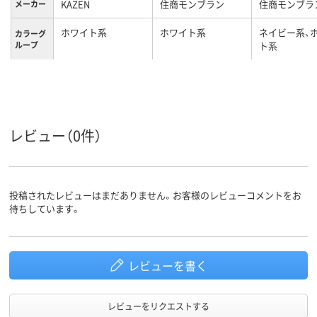
KAZEN
住商モンブラン
住商モンブラ
メーカー
ホワイト系
ホワイト系
ネイビー系、
カラーグ
ループ
ト系
S
LL
L
サイズ
レビュー（0件）
投稿されたレビューはまだありません。お客様のレビューコメントをお
待ちしています。
レビューを書く
レビューをリクエストする