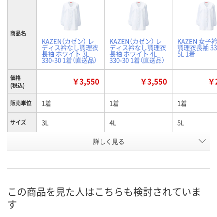
商品名
KAZEN（カゼン） レ
KAZEN（カゼン） レ
KAZEN 女子
ディス衿なし調理衣
ディス衿なし調理衣
調理衣長袖 330
長袖 ホワイト 3L
長袖 ホワイト 4L
5L 1着
330-30 1着（直送品）
330-30 1着（直送品）
価格
￥3,550
￥3,550
￥2
(税込)
1着
1着
1着
販売単位
3L
4L
5L
サイズ
お申込番
詳しく見る
2283326
2939077
2939086
号
あり
あり
5点
在庫
8月24日（月）
8月24日（月）
8月9日（日）
お届け日
この商品を見た人はこちらも検討されていま
す
数量
数量
数量