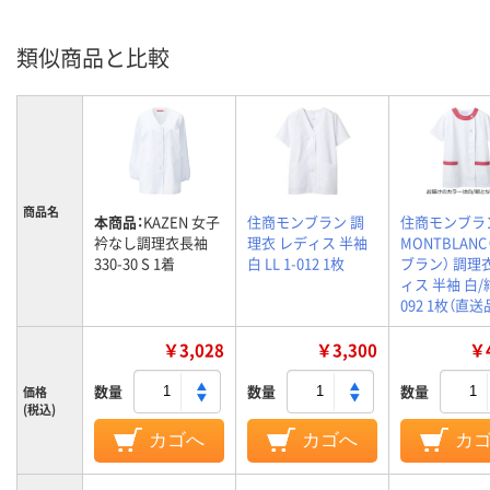
類似商品と比較
商品名
本商品：
KAZEN 女子
住商モンブラン 調
住商モンブラ
衿なし調理衣長袖
理衣 レディス 半袖
MONTBLAN
330-30 S 1着
白 LL 1-012 1枚
ブラン） 調理
ィス 半袖 白/紺 
092 1枚（直送
￥3,028
￥3,300
￥4
数量
数量
数量
価格
(税込)
カゴへ
カゴへ
カ