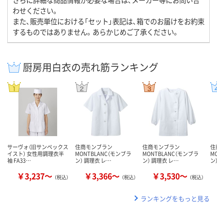
わせください。
また、販売単位における「セット」表記は、箱でのお届けをお約束
するものではありません。あらかじめご了承ください。
厨房用白衣の売れ筋ランキング
サーヴォ（旧サンペックス
住商モンブラン
住商モンブラン
住
イスト） 女性用調理衣半
MONTBLANC（モンブラ
MONTBLANC（モンブラ
M
袖 FA33…
ン） 調理衣 レ…
ン） 調理衣 レ…
ン
￥3,237～
￥3,366～
￥3,530～
（税込）
（税込）
（税込）
ランキングをもっと見る