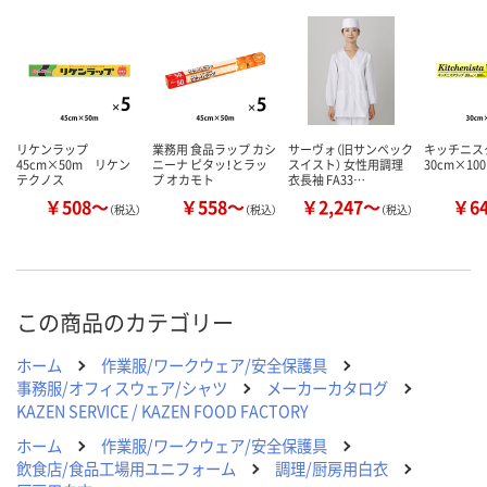
カゴへ
カゴへ
カ
リケンラップ
業務用 食品ラップ カシ
サーヴォ（旧サンペック
キッチニ
45cm×50m リケン
ニーナ ピタッ！とラッ
スイスト） 女性用調理
30cm×10
テクノス
プ オカモト
衣長袖 FA33…
￥508～
￥558～
￥2,247～
￥6
（税込）
（税込）
（税込）
この商品のカテゴリー
ホーム
作業服/ワークウェア/安全保護具
事務服/オフィスウェア/シャツ
メーカーカタログ
KAZEN SERVICE / KAZEN FOOD FACTORY
ホーム
作業服/ワークウェア/安全保護具
飲食店/食品工場用ユニフォーム
調理/厨房用白衣