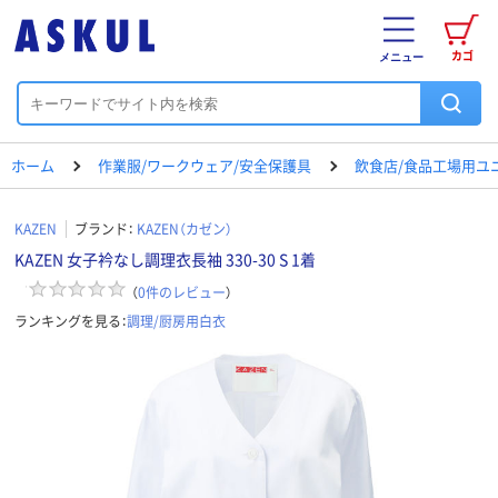
カゴ
メニュー
ホーム
作業服/ワークウェア/安全保護具
飲食店/食品工場用ユ
KAZEN
ブランド：
KAZEN（カゼン）
KAZEN 女子衿なし調理衣長袖 330-30 S 1着
（
0
件のレビュー
）
ランキングを見る：
調理/厨房用白衣