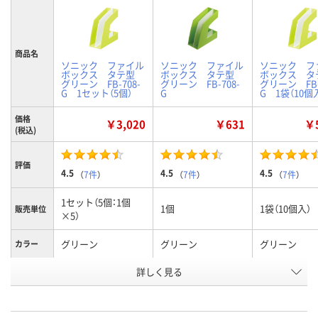
商品名
ソニック ファイル
ソニック ファイル
ソニック フ
ボックス タテ型
ボックス タテ型
ボックス 
グリーン FB-708-
グリーン FB-708-
グリーン FB-
G 1セット（5個）
G
G 1袋（10個
価格
￥3,020
￥631
￥5
(税込)
評価
4.5
4.5
4.5
（
7件
）
（
7件
）
（
7件
）
1セット（5個：1個
1個
1袋（10個入）
販売単位
×5）
グリーン
グリーン
グリーン
カラー
お申込番
詳しく見る
1289307
2973435
1179593
号
2点
あり
1点
在庫