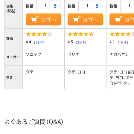
数量
数量
数量
価格
(税込)
カゴへ
カゴへ
カ
評価
4.4
4.5
4.1
（
11件
）
（
35件
）
（
16件
）
ソニック
セリオ
ナカバヤシ
メーカー
タテ
タテ、ヨコ
タテ・ヨコ自
テ、ヨコ、タテ
向き
自在型、タテ、
107
103
119mm、119
背幅
ブラック系
クリア(透明)系
クリア(透明)
カラーグ
ループ
よくあるご質問（Q&A）