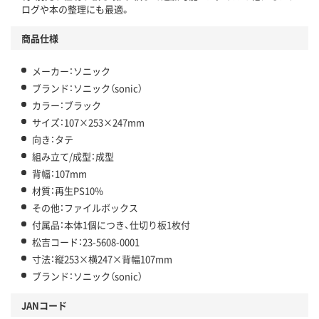
ログや本の整理にも最適。
商品仕様
メーカー：ソニック
ブランド：ソニック（sonic）
カラー：ブラック
サイズ：107×253×247mm
向き：タテ
組み立て/成型：成型
背幅：107mm
材質：再生PS10%
その他：ファイルボックス
付属品：本体1個につき、仕切り板1枚付
松吉コード：23-5608-0001
寸法：縦253×横247×背幅107mm
ブランド：ソニック（sonic）
JANコード