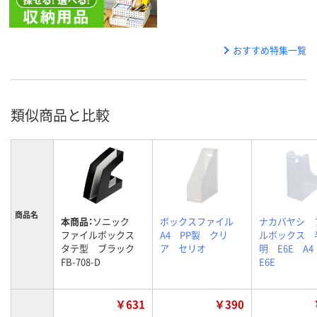
おすすめ特集一覧
類似商品と比較
商品名
本商品：
ソニック
ボックスファイル
ナカバヤシ 
ファイルボックス
A4 PP製 クリ
ルボックス 
タテ型 ブラック
ア セリオ
明 E6E A4
FB-708-D
E6E
￥631
￥390