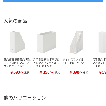
人気の商品
良品計画 無印良品 再生
無印良品 再生ポリプロ
ボックスファイル
無印良品 
ポリプロピレン入りス
ピレン入りファイルボ
A4 PP製 セリオ
ンスタンド
タンドファイルボ…
ックス スタンダー…
ックス
￥590～
￥390～
￥390～
￥5
（税込）
（税込）
（税込）
他のバリエーション