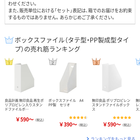
わせください。
また、販売単位における「セット」表記は、箱でのお届けをお約束
するものではありません。あらかじめご了承ください。
ボックスファイル（タテ型・PP製成型タイ
プ）の売れ筋ランキング
良品計画 無印良品 再生ポ
ボックスファイル A4
無印良品 ポリプロピレン
無
リプロピレン入りスタン
PP製 セリオ
スタンドファイルボック
レ
ドファイルボ…
ス
ス
￥590～
（税込）
￥390～
￥590～
（税込）
（税込）
ランキングをもっと見る