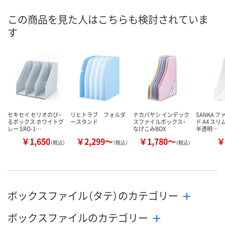
8月7日（金）
8月7日（金）
8月7日（金）
お届け日
この商品を見た人はこちらも検討されていま
す
数量
数量
数量
カゴへ
カゴへ
カ
セキセイ セリオのび~
リヒトラブ フォルダ
ナカバヤシ インデック
SANKA 
るボックス ホワイトグ
ースタンド
スファイルボックス・
ド A4 スリ
レー SRO-1…
なげこみBOX
半透明…
￥1,650
￥2,299～
￥1,780～
￥
（税込）
（税込）
（税込）
ボックスファイル（タテ）のカテゴリー
ボックスファイルのカテゴリー