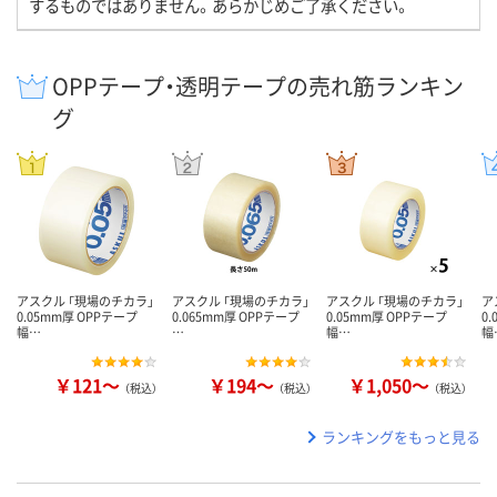
するものではありません。あらかじめご了承ください。
OPPテープ・透明テープの売れ筋ランキン
グ
アスクル 「現場のチカラ」
アスクル 「現場のチカラ」
アスクル 「現場のチカラ」
ア
0.05mm厚 OPPテープ
0.065mm厚 OPPテープ
0.05mm厚 OPPテープ
0
幅…
…
幅…
幅
￥121～
￥194～
￥1,050～
（税込）
（税込）
（税込）
ランキングをもっと見る