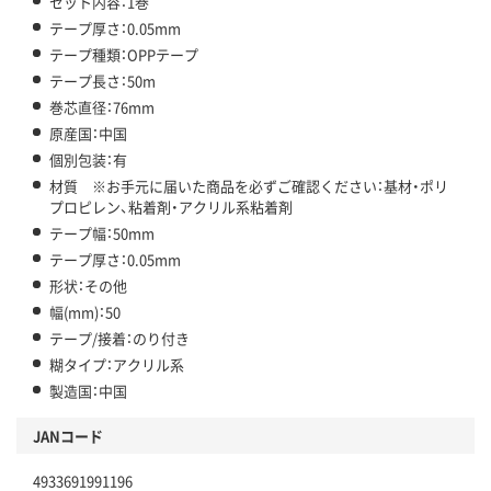
セット内容：1巻
テープ厚さ：0.05mm
テープ種類：OPPテープ
テープ長さ：50m
巻芯直径：76mm
原産国：中国
個別包装：有
材質 ※お手元に届いた商品を必ずご確認ください：基材・ポリ
プロピレン、粘着剤・アクリル系粘着剤
テープ幅：50mm
テープ厚さ：0.05mm
形状：その他
幅(mm)：50
テープ/接着：のり付き
糊タイプ：アクリル系
製造国：中国
JANコード
4933691991196