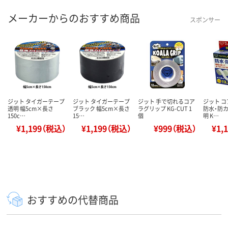
メーカーからのおすすめ商品
スポンサー
ジット タイガーテープ
ジット タイガーテープ
ジット 手で切れるコア
ジット 
透明 幅5cm×長さ
ブラック 幅5cm×長さ
ラグリップ KG-CUT 1
防水・防カ
150c…
15…
個
明 K…
¥1,199（税込）
¥1,199（税込）
¥999（税込）
¥1,
おすすめの代替商品