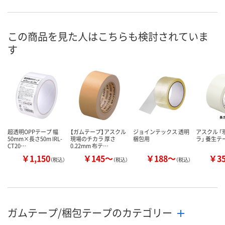
この商品を見た人はこちらも検討されていま
す
超透明OPPテープ 幅
【ガムテープ】アスクル
ジョインテックス 透明
アスクル 
50mm×長さ50m IRL-
現場のチカラ 厚さ
梱包用
ラ」 養生テ
CT20…
0.22mm 布テ…
￥1,150
￥145～
￥188～
￥3
（税込）
（税込）
（税込）
ガムテープ/梱包テープのカテゴリー