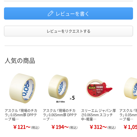
レビューを書く
レビューをリクエストする
人気の商品
アスクル 「現場のチカ
アスクル 「現場のチカ
スリーエム ジャパン 厚
アスクル 
ラ」 0.05mm厚 OPPテ
ラ」 0.065mm厚 OPPテ
さ0.065mm スコッチ
ラ」 0.05m
ープ 幅…
ープ …
中・軽量…
ープ 幅…
￥121～
￥194～
￥312～
￥1,0
（税込）
（税込）
（税込）