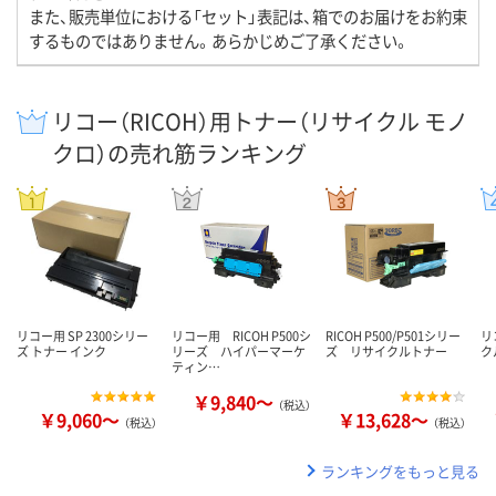
また、販売単位における「セット」表記は、箱でのお届けをお約束
するものではありません。あらかじめご了承ください。
リコー（RICOH）用トナー（リサイクル モノ
クロ）の売れ筋ランキング
リコー用 SP 2300シリー
リコー用 RICOH P500シ
RICOH P500/P501シリー
リ
ズ トナー インク
リーズ ハイパーマーケ
ズ リサイクルトナー
ク
ティン…
￥9,840～
（税込）
￥9,060～
￥13,628～
（税込）
（税込）
ランキングをもっと見る