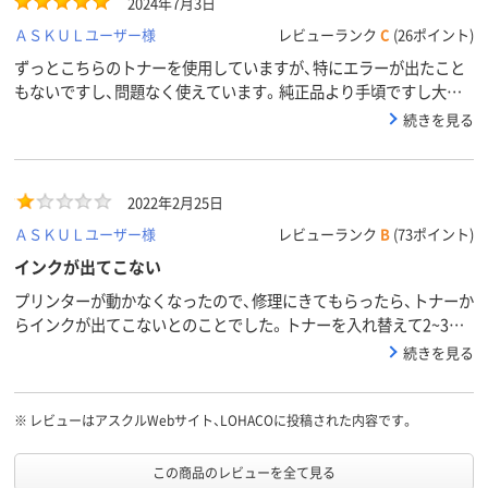
2024年7月3日
ＡＳＫＵＬユーザー様
レビューランク
C
(26ポイント)
ずっとこちらのトナーを使用していますが、特にエラーが出たこと
もないですし、問題なく使えています。純正品より手頃ですし大容
量で交換回数が少なく済むので助かります。
続きを見る
2022年2月25日
ＡＳＫＵＬユーザー様
レビューランク
B
(73ポイント)
インクが出てこない
プリンターが動かなくなったので、修理にきてもらったら、トナーか
らインクが出てこないとのことでした。トナーを入れ替えて2~3週
間は印刷できたので、まさかトナーのせいだと思っていなかったの
続きを見る
で、メーカーに修理依頼したので、出張料は自己負担になってしまい
ました。もうこちらからは購入しません。
※
レビューはアスクルWebサイト、LOHACOに投稿された内容です。
この商品のレビューを全て見る