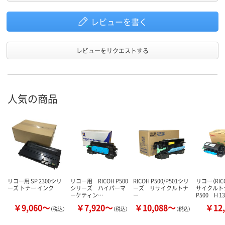
レビューを書く
レビューをリクエストする
人気の商品
リコー用 SP 2300シリ
リコー用 RICOH P500
RICOH P500/P501シリ
リコー（RI
ーズ トナー インク
シリーズ ハイパーマ
ーズ リサイクルトナ
サイクル
ーケティン…
ー
P500 H 1
￥9,060～
￥7,920～
￥10,088～
￥12,
（税込）
（税込）
（税込）