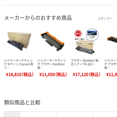
メーカーからのおすすめ商品
スポンサー
ハイパーマーケティン
ハイパーマーケティン
ブラザー（brother） 純
ハイパー
グ キヤノン（Canon）用
グ ブラザー（brother）
正トナー TN-28J…
グ ブラザー
リ…
用…
用…
¥18,810（税込）
¥11,050（税込）
¥17,120（税込）
¥11,
類似商品と比較