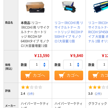
本商品：
リコー
リコー（RICOH）用 リ
リコー（RICO
商品名
（RICOH）用 リサイク
サイクルトナー カ
サイクルトナ
ルトナー カートリ
ートリッジ RICOH P
RICOH SP45
ッジ RICOH SP
500Hタイプ モノク
イプ 大容量 
6400Hタイプ モノク
ロ（大容量）1個
ナル 1個 オ
ロ（大容量増量）1個
￥13,590
￥9,840
￥12
数量
数量
数量
価格
(税込)
カゴへ
カゴへ
カ
評価
2.4
3.0
（
5件
）
（
2件
）
ハイパーマーケティ
ハイパーマーケティ
グラフィック
メーカー
ング
ング