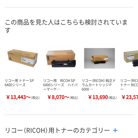
この商品を見た人はこちらも検討されていま
す
リコー用 トナー SP
リコー用 RICOH SP
リコー（RICOH） 純正ド
リコー（RIC
6400シリーズ
6400シリーズ ハイパ
ラムカートリッジ P
トナー RICO
ーマーケ…
6000 …
ー
￥13,443～
￥8,070～
￥13,690
￥23,5
（税込）
（税込）
（税込）
リコー（RICOH）用トナーのカテゴリー