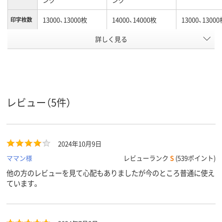
13000、13000枚
14000、14000枚
13000、1300
印字枚数
カラーグ
詳しく見る
ブラック系
ブラック系
ブラック系
ループ
対応メー
リコー
リコー
リコー
カー
アスクル
商品環境
45
レビュー（5件）
スコア
2024年10月9日
ママン様
レビューランク
S
(539ポイント)
他の方のレビューを見て心配もありましたが今のところ普通に使え
ています。