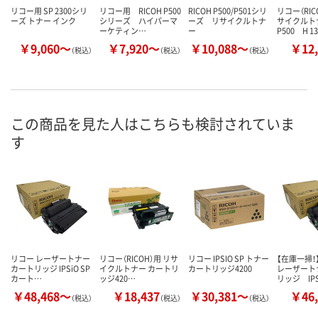
リコー用 SP 2300シリ
リコー用 RICOH P500
RICOH P500/P501シリ
リコー（RI
ーズ トナー インク
シリーズ ハイパーマ
ーズ リサイクルトナ
サイクル
ーケティン…
ー
P500 H 1
￥9,060～
￥7,920～
￥10,088～
￥12,
（税込）
（税込）
（税込）
この商品を見た人はこちらも検討されていま
す
リコー レーザートナー
リコー（RICOH）用 リサ
リコー IPSIO SP トナー
【在庫一掃
カートリッジ IPSiO SP
イクルトナー カートリ
カートリッジ4200
レーザート
カート…
ッジ420…
リッジ IP
￥48,468～
￥18,437
￥30,381～
￥46,
（税込）
（税込）
（税込）