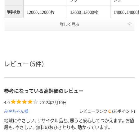
12000、12000枚
13000、13000枚
14000、1400
印字枚数
カラーグ
詳しく見る
ブラック系
ブラック系
ブラック系
ループ
対応メー
リコー
リコー
リコー
カー
アスクル
商品環境
レビュー（5件）
スコア
参考になっている高評価のレビュー
4.0
2012年2月10日
みやちゃん様
レビューランク
C
(26ポイント)
地球にやさしい、リサイクル品と、思うと安心してつかえます。お値
段も、やさしい。無料のおひきとりも、助かっています。