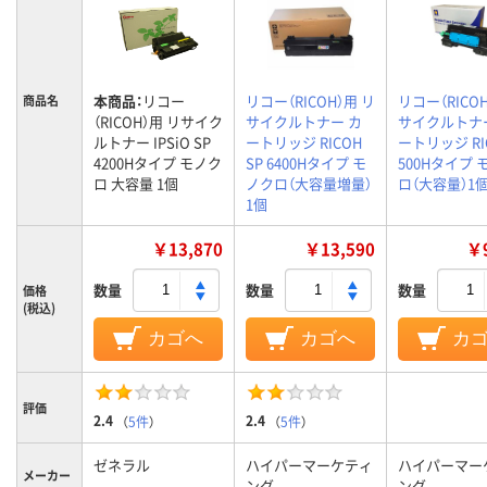
本商品：
リコー
リコー（RICOH）用 リ
リコー（RICO
商品名
（RICOH）用 リサイク
サイクルトナー カ
サイクルトナ
ルトナー IPSiO SP
ートリッジ RICOH
ートリッジ RIC
4200Hタイプ モノク
SP 6400Hタイプ モ
500Hタイプ 
ロ 大容量 1個
ノクロ（大容量増量）
ロ（大容量）1
1個
￥13,870
￥13,590
￥9
数量
数量
数量
価格
(税込)
カゴへ
カゴへ
カ
評価
2.4
2.4
（
5件
）
（
5件
）
ゼネラル
ハイパーマーケティ
ハイパーマー
メーカー
ング
ング