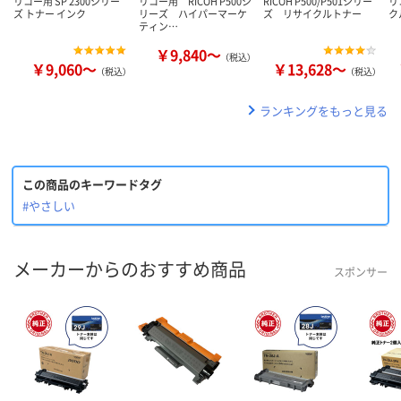
リコー用 SP 2300シリー
リコー用 RICOH P500シ
RICOH P500/P501シリー
リ
ズ トナー インク
リーズ ハイパーマーケ
ズ リサイクルトナー
ク
ティン…
￥9,840～
（税込）
￥9,060～
￥13,628～
（税込）
（税込）
ランキングをもっと見る
この商品のキーワードタグ
#やさしい
メーカーからのおすすめ商品
スポンサー