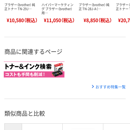
ブラザー（brother） 純
ハイパーマーケティン
ブラザー（brother） 純
ブラザー（b
正トナー TN-29J…
グ ブラザー（brother）
正 TN-28J-A（…
正トナー T
用…
¥10,580（税込）
¥11,050（税込）
¥8,850（税込）
¥20,
商品に関連するページ
おすすめ特集一覧
類似商品と比較