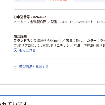
お申込番号：8263625
メーカー：金鵄製作所
／型番：AT5F-16
／JANコード：45602
商品詳細
ブランド名
金鵄製作所（Kinshi）
／
容量
5mL
／
カラー
ラ
プ:ポリプロピレン、本体:ポリエチレン
／
寸法
直径29×高さ1
もっと見る
類似商品と比較する
されています