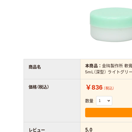
本商品：
金鵄製作所 軟
商品名
5mL（深型） ライトグリーン
￥836
価格（税込）
（税込）
数量
5.0
レビュー