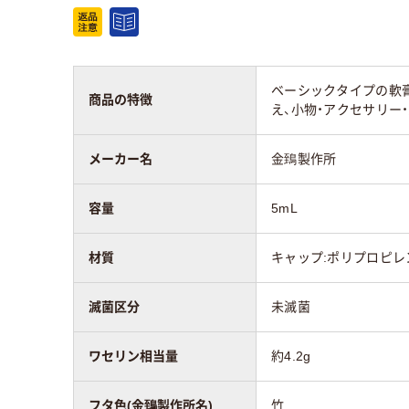
ベーシックタイプの軟膏
商品の特徴
え、小物・アクセサリー
メーカー名
金鵄製作所
容量
5mL
材質
キャップ:ポリプロピレ
滅菌区分
未滅菌
ワセリン相当量
約4.2g
フタ色(金鵄製作所名)
竹