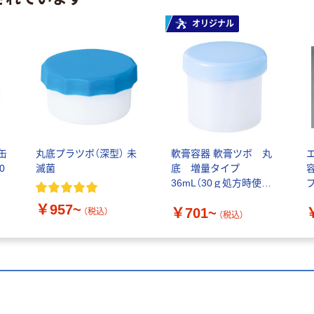
オリジナル
缶
丸底プラツボ（深型） 未
軟膏容器 軟膏ツボ 丸
0
滅菌
底 増量タイプ
36mL（30ｇ処方時使用
サイズ） 1袋（30個入）
￥957~
￥701~
（税込）
（税込）