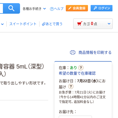
ヘルプ
各種お手続き
0
スイートポイント
あとで買う
カゴ
点
商品情報を印刷する
容器 5mL（深型）
在庫：
あり
入）
希望の数量で在庫確認
お届け日：
7月22日（水）
にお
で取り出しやすい形状です。
届け
お急ぎ便：7月21日（火）にお届け
（今から14時間41分以内のご注文
で指定可。追加料金なし）
お届け先：