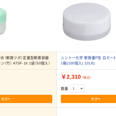
膏壺（軟膏ツボ）定量型軟膏容器
シントー化学 軟膏壷P缶 白 Eー3
（竹） AT5F-16 1袋（50個入）
1箱(100個入) 10181
￥2,310
（税込）
数量
カゴへ
カゴへ