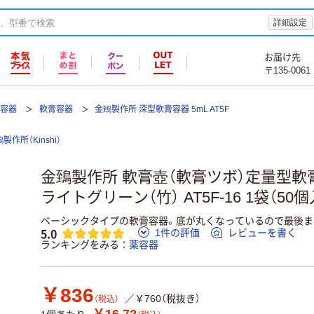
詳細設定
お届け先
〒135-0061
薬容器
軟膏容器
金鵄製作所 深型軟膏容器 5mL AT5F
製作所（Kinshi）
金鵄製作所 軟膏壺（軟膏ツボ）定量型軟膏
ライトグリーン（竹） AT5F-16 1袋（50個
ベーシックタイプの軟膏容器。底が丸くなっているので最後ま
5.0
1件の評価
レビューを書く
ランキングをみる
薬容器
￥836
／￥760（税抜き）
（税込）
￥16.72