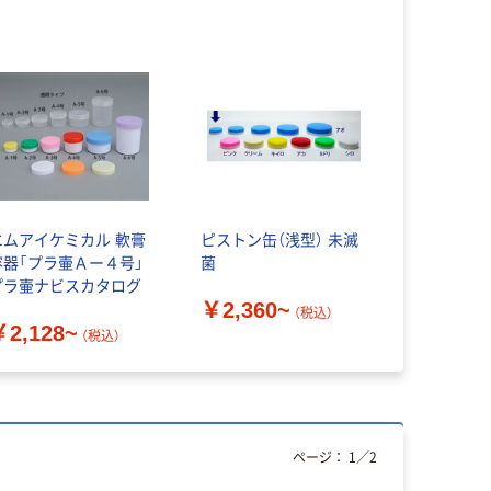
エムアイケミカル 軟膏
ピストン缶（浅型） 未滅
容器「プラ壷Ａー４号」
菌
プラ壷ナビスカタログ
￥2,360~
（税込）
￥2,128~
（税込）
ページ：
1
／
2