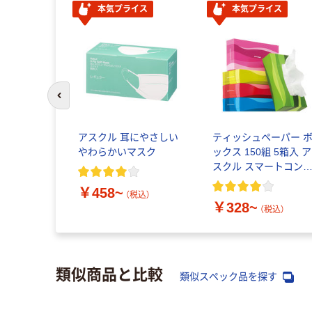
本気プライス
本気プライス
前のスライドへ
アスクル 耳にやさしい
ティッシュペーパー 
やわらかいマスク
ックス 150組 5箱入 ア
スクル スマートコン
クト ビビッド PEFC
￥458~
証
（税込）
￥328~
（税込）
類似商品と比較
類似スペック品を探す