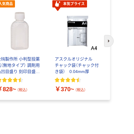
人気商品
本気プライス
本気プ
次のスライド
金鵄製作所 小判型投薬
アスクルオリジナル
共和 「現
瓶（無地タイプ） 調剤用
チャック袋（チャック付
ラ」 輪ゴ
凸凹目盛り 刻印目盛り
き袋） 0.04mm厚
タイプ
キャップ色:白 未滅菌
￥828~
￥370~
￥831~
（税込）
（税込）