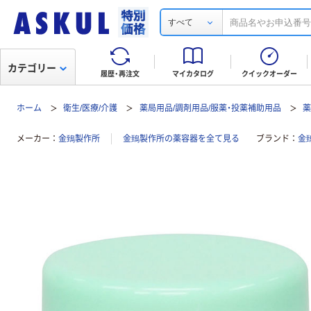
すべて
カテゴリー
履歴・再注文
マイカタログ
クイックオーダー
ホーム
衛生/医療/介護
薬局用品/調剤用品/服薬・投薬補助用品
メーカー
金鵄製作所
金鵄製作所の薬容器を全て見る
ブランド
金鵄