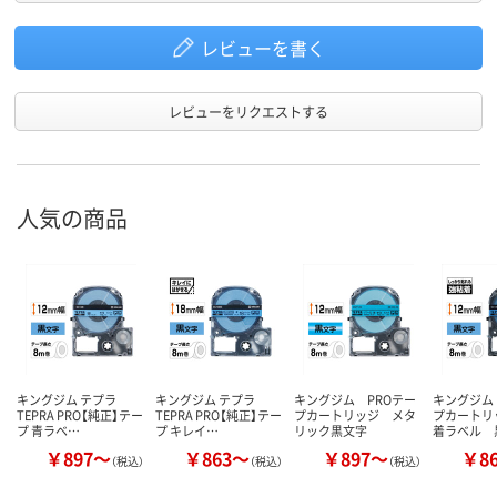
レビューを書く
レビューをリクエストする
人気の商品
キングジム テプラ
キングジム テプラ
キングジム PROテー
キングジム
TEPRA PRO【純正】テー
TEPRA PRO【純正】テー
プカートリッジ メタ
プカートリ
プ 青ラベ…
プ キレイ…
リック黒文字
着ラベル 
￥897～
￥863～
￥897～
￥8
（税込）
（税込）
（税込）