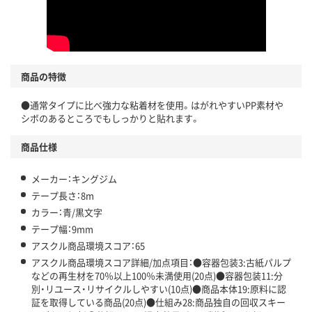
商品の特徴
●通常タイプに比べ強力な粘着材を使用。はがれやすいPP素材や
シボのあるところでもしっかりと貼れます。
商品仕様
メーカー：キングジム
テープ長さ：8m
カラー：青/黒文字
テープ幅：9mm
アスクル商品環境スコア：65
アスクル商品環境スコア詳細/加点項目：●容器包装3:古紙パルプ
などの再生材を70％以上100％未満使用(20点)●容器包装11:分
別・リユース・リサイクルしやすい(10点)●商品本体19:原料に認
証を取得している商品(20点)●仕組み28:商品独自の回収スキー