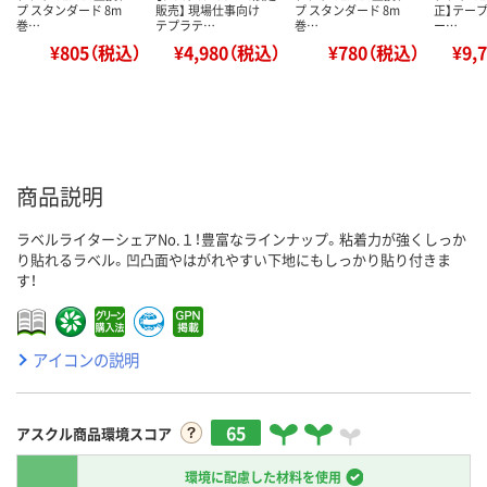
プ スタンダード 8m
販売】 現場仕事向け
プ スタンダード 8m
正】テープ
巻…
テプラテ…
巻…
ー…
¥805（税込）
¥4,980（税込）
¥780（税込）
¥9,
商品説明
ラベルライターシェアNo.１！豊富なラインナップ。粘着力が強くしっか
り貼れるラベル。凹凸面やはがれやすい下地にもしっかり貼り付きま
す！
アイコンの説明
65
アスクル商品環境スコア
環境に配慮した材料を使用