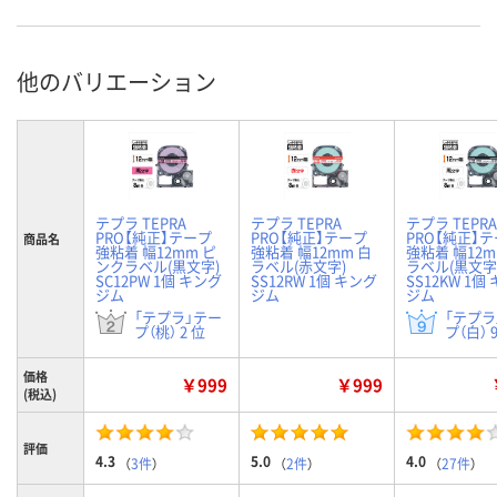
他のバリエーション
テプラ TEPRA
テプラ TEPRA
テプラ TEPRA
PRO【純正】テープ
PRO【純正】テープ
PRO【純正】
商品名
強粘着 幅12mm ピ
強粘着 幅12mm 白
強粘着 幅12m
ンクラベル(黒文字)
ラベル(赤文字)
ラベル(黒文字
SC12PW 1個 キング
SS12RW 1個 キング
SS12KW 1個
ジム
ジム
ジム
「テプラ」テー
「テプラ
プ（桃） 2 位
プ（白） 
価格
￥999
￥999
(税込)
評価
4.3
5.0
4.0
（
3件
）
（
2件
）
（
27件
）