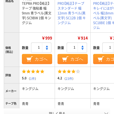
商品名
TEPRA PRO【純正】
PRO【純正】テープ
PRO【純正】
テープ 強粘着 幅
スタンダード 幅
キレイにはが
9mm 青ラベル(黒文
12mm 青ラベル(黒
ベル 幅18mm
字) SC9BW 1個 キン
文字) SC12B 1個 キ
ベル(黒文字)
グジム
ングジム
SC18BE 1個
ジム
￥999
￥914
￥1
数量
数量
数量
価格
(税込)
カゴへ
カゴへ
カ
評価
5.0
4.2
（
1件
）
（
23件
）
キングジム
キングジム
キングジム
メーカー
青青
青青
青青
テープ色
詳しく見る
黒黒
黒黒
黒黒
文字色