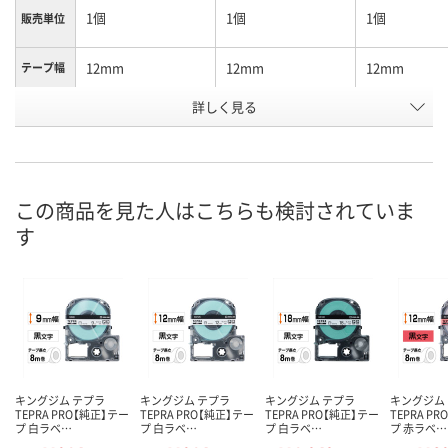
1個
1個
1個
販売単位
12mm
12mm
12mm
テープ幅
詳しく見る
ピンク/黒文字
白/赤文字
白/黒文字
カラー
お申込番
1575237
1575068
450238
号
この商品を見た人はこちらも検討されていま
あり
6点
あり
在庫
す
8月8日（土）
8月8日（土）
8月8日（土）
お届け日
数量
数量
数量
カゴへ
カゴへ
カ
キングジム テプラ
キングジム テプラ
キングジム テプラ
キングジム
TEPRA PRO【純正】テー
TEPRA PRO【純正】テー
TEPRA PRO【純正】テー
TEPRA P
プ 白ラベ…
プ 白ラベ…
プ 白ラベ…
プ 赤ラベ…