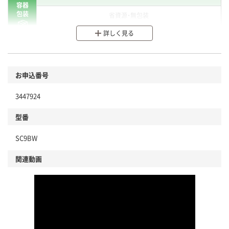
容器
包装
省資源・無包装
詳しく見る
分別・リサイクルしやすい設計
環境に配慮した材料を使用
商品
お申込番号
本体
省資源・省エネ・節水
3447924
分別・リサイクルしやすい設計
型番
独自の回収スキームがある
SC9BW
仕組
アスクルで資源循環している
関連動画
温室効果ガスなどの削減
この商品の環境配慮ポイントです。下記商品詳細「
アスクル商品環境スコア詳細／加点項目
」で確認できます。