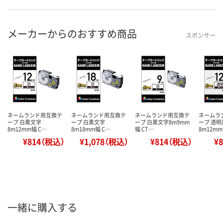
メーカーからのおすすめ商品
スポンサー
ネームランド用互換テ
ネームランド用互換テ
ネームランド用互換テ
ネームラ
ープ 白黒文字
ープ 白黒文字
ープ 白黒文字8m9mm
ープ 透
8m12mm幅 C…
8m18mm幅 C…
幅 CT…
8m12mm
¥814（税込）
¥1,078（税込）
¥814（税込）
¥
一緒に購入する