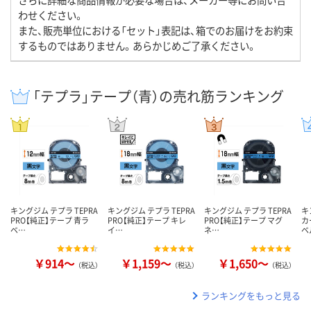
わせください。
また、販売単位における「セット」表記は、箱でのお届けをお約束
するものではありません。あらかじめご了承ください。
「テプラ」テープ（青）の売れ筋ランキング
キングジム テプラ TEPRA
キングジム テプラ TEPRA
キングジム テプラ TEPRA
キ
PRO【純正】テープ 青ラ
PRO【純正】テープ キレ
PRO【純正】テープ マグ
カ
ベ…
イ…
ネ…
ベ
￥914～
￥1,159～
￥1,650～
（税込）
（税込）
（税込）
ランキングをもっと見る