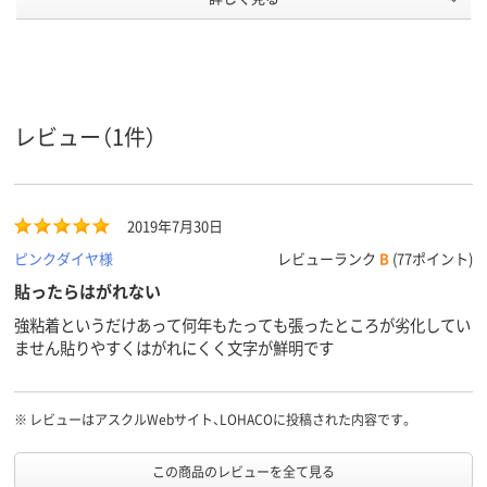
9mm9mm
12mm12mm
18mm18mm
テープ幅
純正
純正
純正
タイプ
テープ長
8m8m
8m8m
8m8m
レビュー（1件）
さ
アスクル
商品環境
65
65
65
スコア
2019年7月30日
ピンクダイヤ様
レビューランク
B
(77ポイント)
貼ったらはがれない
強粘着というだけあって何年もたっても張ったところが劣化してい
ません貼りやすくはがれにくく文字が鮮明です
※
レビューはアスクルWebサイト、LOHACOに投稿された内容です。
この商品のレビューを全て見る