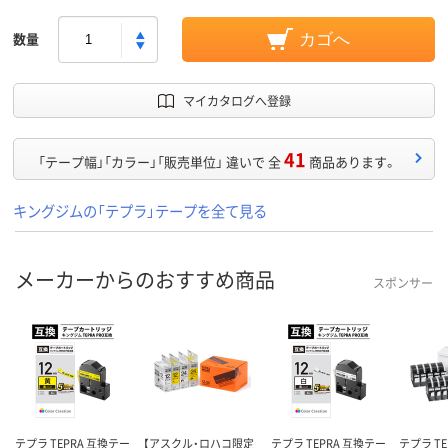
数量
カゴへ
マイカタログへ登録
41
「テープ幅」「カラー」「販売単位」 違いで 全
商品あります。
キングジムの「テプラ」テープを全て見る
メーカーからのおすすめ商品
スポンサー
テプラ TEPRA 互換テー
【アスクル・ロハコ限定
テプラ TEPRA 互換テー
テプラ TE