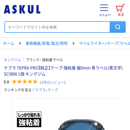
カゴ
メニュー
ホーム
事務機器/家電/電池/照明
ラベルライター/テープ/ラベ
キングジム
ブランド：
強粘着ラベル
テプラ TEPRA PRO【純正】テープ 強粘着 幅9mm 青ラベル(黒文字)
SC9BW 1個 キングジム
5.0
（
1
件のレビュー
）
ランキングを見る：
「テプラ」テープ