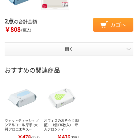
2点
の合計金額
カゴへ
￥808
（税込）
開く
おすすめの関連商品
ウェットティッシュ ノ
オフィスのおそうじ（除
ンアルコール 厚手・大
菌） 1個（36枚入） 帝
判 アロエエキス…
人フロンティ…
￥478
￥436
（税込）
（税込）