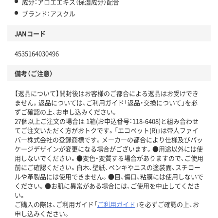
成分：アロエエキス（保湿成分）配合
ブランド：アスクル
JANコード
4535164030496
備考（ご注意）
【返品について】開封後はお客様のご都合による返品はお受けでき
ません。返品については、ご利用ガイド「返品・交換について」を必
ずご確認の上、お申し込みください。
27個以上ご注文の場合は 1箱(お申込番号：118-6408)と組み合わせ
てご注文いただく方がおトクです。「エコペット(R)」は帝人ファイ
バー株式会社の登録商標です。メーカーの都合により仕様及びパッ
ケージデザインが変更になる場合がございます。●用途以外には使
用しないでください。●変色・変質する場合がありますので、ご使用
前にご確認ください。白木、壁紙、ペンキやニスの塗装面、スチロー
ルや革製品には使用できません。●目、傷口、粘膜には使用しないで
ください。●お肌に異常がある場合には、ご使用を中止してくださ
い。
ご購入の際は、ご利用ガイド「
ご利用ガイド
」を必ずご確認の上、お
申し込みください。