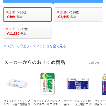
￥13.87
×36枚
￥13.59
×180枚
￥499
￥2,445
(税込)
(税込)
￥12.23
×972枚
￥11,880
(税込)
アスクルのウェットティッシュを全て見る
メーカーからのおすすめ商品
スポンサー
ウェットティッシュ ア
ウェットティッシュ ノ
ウェットティッシュ 除
ウェット
ルコール 蓋つき除菌ウ
ンアルコール エリエー
菌シート 大王製紙 エリ
除菌シート