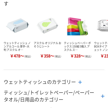
す
カゴへ
カゴへ
ウェットティッシュ ノ
アスクル オリジナル お
ティッシュペーパー ボ
ウェットテ
ンアルコール 厚手・大
そうじシート
ックス 150組 5箱入 ア
BOXタイプ
判 アスクル オ…
スクル ス…
ェット ノ
￥478～
￥358～
￥328～
￥2
（税込）
（税込）
（税込）
ウェットティッシュのカテゴリー
ティッシュ/トイレットペーパー/ペーパー
タオル/日用品のカテゴリー