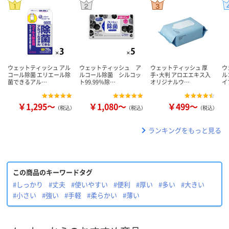
ウェットティッシュ アル
ウェットティッシュ ア
ウェットティッシュ 厚
ウ
コール除菌 エリエール除
ルコール除菌 シルコッ
手・大判 アロエエキス入
ル
菌できるアル…
ト99.99％除…
オリジナルウ…
イ
￥1,295～
￥1,080～
￥499～
（税込）
（税込）
（税込）
ランキングをもっと見る
この商品のキーワードタグ
#しっかり
#丈夫
#使いやすい
#便利
#厚い
#多い
#大きい
#小さい
#強い
#手軽
#柔らかい
#薄い