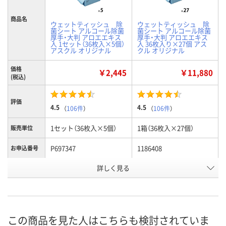
商品名
ウェットティッシュ 除
ウェットティッシュ 除
菌シート アルコール除菌
菌シート アルコール除菌
厚手・大判 アロエエキス
厚手・大判 アロエエキス
入 1セット（36枚入×5個）
入 36枚入り×27個 アス
アスクル オリジナル
クル オリジナル
価格
￥2,445
￥11,880
(税込)
評価
4.5
4.5
（
106件
）
（
106件
）
1セット（36枚入×5個）
1箱（36枚入×27個）
販売単位
P697347
1186408
お申込番号
詳しく見る
あり
あり
在庫
8月8日（土）
8月8日（土）
お届け日
数量
数量
この商品を見た人はこちらも検討されていま