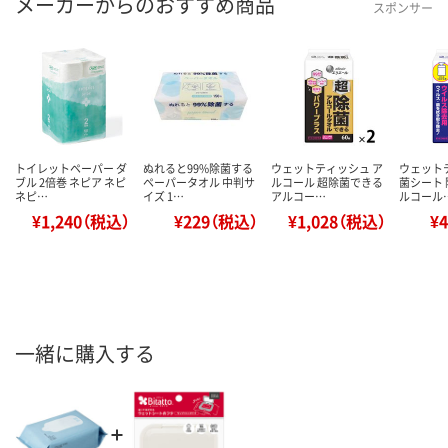
メーカーからのおすすめ商品
スポンサー
トイレットペーパー ダ
ぬれると99%除菌する
ウェットティッシュ ア
ウェット
ブル 2倍巻 ネピア ネピ
ペーパータオル 中判サ
ルコール 超除菌できる
菌シート
ネピ…
イズ 1…
アルコー…
ルコール
¥1,240（税込）
¥229（税込）
¥1,028（税込）
¥
一緒に購入する