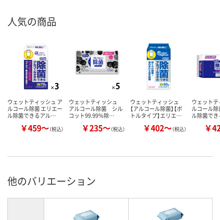
人気の商品
ウェットティッシュ ア
ウェットティッシュ
ウェットティッシュ
ウェットテ
ルコール除菌 エリエー
アルコール除菌 シル
【アルコール除菌】【ボ
ルコール除
ル除菌できるアル…
コット99.99％除…
トルタイプ】エリエ…
ル除菌でき
￥459～
￥235～
￥402～
￥4
（税込）
（税込）
（税込）
他のバリエーション