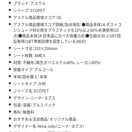
ブランド：アスクル
シリーズ：ECOPET
アスクル商品環境スコア：55
アスクル商品環境スコア詳細/加点項目：●商品本体14:ポストコ
ンシューマ材の再生プラスチックを25％以上60％未満使用(10
点)●商品本体24:従来品に比べ大容量(5点)●仕組み30-2:SBT認
証取得/SBT準拠目標を設定している(40点)
シート寸法：210×250mm
シート枚数：36枚入
材質：不織布（再生ポリエステル40%、レーヨン60%）
除菌タイプ：アルコール
本体/詰め替え：本体
シートタイプ：大判
シリーズ名：ECOPET
デザイン：ニーナ・ヨブス
包装・容器：アルミパック
香料：無香料
おすすめ＆注目商品：オリジナル商品
デザイナー名：Nina Jobs（ニーナ・ヨブス）