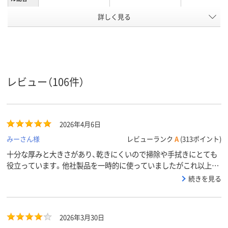
詳しく見る
パウチ
ボトル
ボトル
本体形状
ウェット
除菌
除菌
除菌
ティッシ
ュの衛生
機能
アスクル
レビュー（106件）
商品環境
55
15
15
スコア
2026年4月6日
みーさん様
レビューランク
A
(313ポイント)
十分な厚みと大きさがあり、乾きにくいので掃除や手拭きにとても
役立っています。他社製品を一時的に使っていましたがこれ以上に
使いやすい物がなく、注文再開ですぐに頼みました。
続きを見る
2026年3月30日