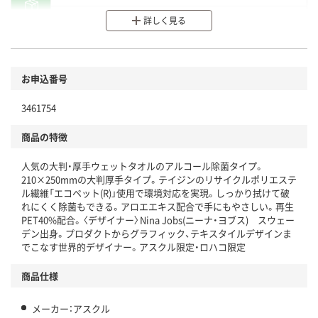
分別・リサイクルしやすい設計
詳しく見る
環境に配慮した材料を使用
商品
お申込番号
本体
省資源・省エネ・節水
3461754
分別・リサイクルしやすい設計
商品の特徴
独自の回収スキームがある
人気の大判・厚手ウェットタオルのアルコール除菌タイプ。
仕組
アスクルで資源循環している
210×250mmの大判厚手タイプ。テイジンのリサイクルポリエステ
ル繊維「エコペット(R)」使用で環境対応を実現。しっかり拭けて破
温室効果ガスなどの削減
れにくく除菌もできる。アロエエキス配合で手にもやさしい。再生
PET40%配合。〈デザイナー〉Nina Jobs(ニーナ・ヨブス) スウェー
この商品の環境配慮ポイントです。下記商品詳細「
デン出身。プロダクトからグラフィック、テキスタイルデザインま
アスクル商品環境スコア詳細／加点項目
でこなす世界的デザイナー。アスクル限定・ロハコ限定
」で確認できます。
商品仕様
メーカー：アスクル