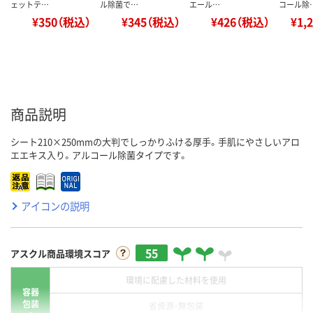
ェットテ…
ル除菌で…
エール…
コール除
¥350（税込）
¥345（税込）
¥426（税込）
¥1,
商品説明
シート210×250mmの大判でしっかりふける厚手。手肌にやさしいアロ
エエキス入り。アルコール除菌タイプです。
アイコンの説明
55
アスクル商品環境スコア
環境に配慮した材料を使用
容器
包装
省資源・無包装