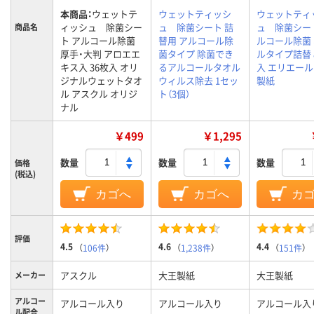
本商品：
ウェットテ
ウェットティッシ
ウェットティ
ィッシュ 除菌シー
ュ 除菌シート 詰
ュ 除菌シー
商品名
ト アルコール除菌
替用 アルコール除
ルコール除菌
厚手・大判 アロエエ
菌タイプ 除菌でき
ルタイプ詰替 
キス入 36枚入 オリ
るアルコールタオル
入 エリエール
ジナルウェットタオ
ウィルス除去 1セッ
製紙
ル アスクル オリジ
ト（3個）
ナル
￥499
￥1,295
数量
数量
数量
価格
(税込)
カゴへ
カゴへ
カ
評価
4.5
4.6
4.4
（
106件
）
（
1,238件
）
（
151件
）
アスクル
大王製紙
大王製紙
メーカー
アルコー
アルコール入り
アルコール入り
アルコール入
ル配合