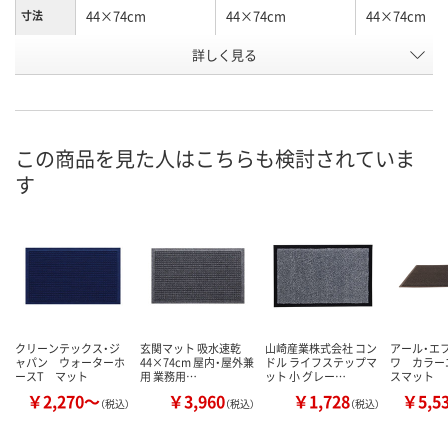
44×74cm
44×74cm
44×74cm
寸法
詳しく見る
ネイビー
ブラウン
レッド
カラー
お申込番
3465056
3465118
EW52292
号
あり
2点
4点
在庫
この商品を見た人はこちらも検討されていま
す
8月11日（火）
8月11日（火）
8月11日（火）
お届け日
数量
数量
数量
カゴへ
カゴへ
カ
クリーンテックス・ジ
玄関マット 吸水速乾
山崎産業株式会社 コン
アール・エ
ャパン ウォーターホ
44×74cm 屋内・屋外兼
ドル ライフステップマ
ワ カラー
ースT マット
用 業務用…
ット 小 グレー…
スマット
￥2,270～
￥3,960
￥1,728
￥5,5
（税込）
（税込）
（税込）