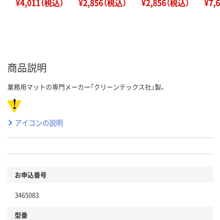
¥4,011（税込）
¥2,856（税込）
¥2,856（税込）
¥7,
商品説明
業務用マットの専門メーカー「クリーンテックス社」製。
アイコンの説明
お申込番号
3465083
型番