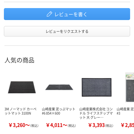
レビューを書く
レビューをリクエストする
人気の商品
3M ノーマッド カーペ
山崎産業 泥っぷマット
山崎産業株式会社 コン
山崎産業 
ットマット 3100N
#6 854×600
ドル ライフステップマ
#3
ット 大 グレー…
￥3,260～
￥4,011～
￥3,393
￥2,8
（税込）
（税込）
（税込）