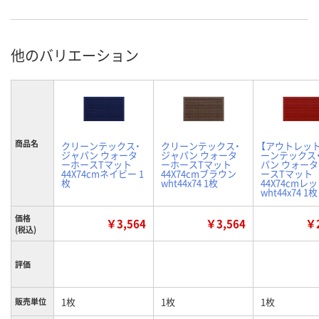
他のバリエーション
商品名
クリーンテックス・
クリーンテックス・
【アウトレッ
ジャパン ウォータ
ジャパン ウォータ
ーンテックス
ーホースTマット
ーホースTマット
パン ウォー
44X74cmネイビー 1
44X74cmブラウン
ースTマット
枚
wht44x74 1枚
44X74cmレ
wht44x74 1枚
価格
￥3,564
￥3,564
￥2
(税込)
評価
1枚
1枚
1枚
販売単位