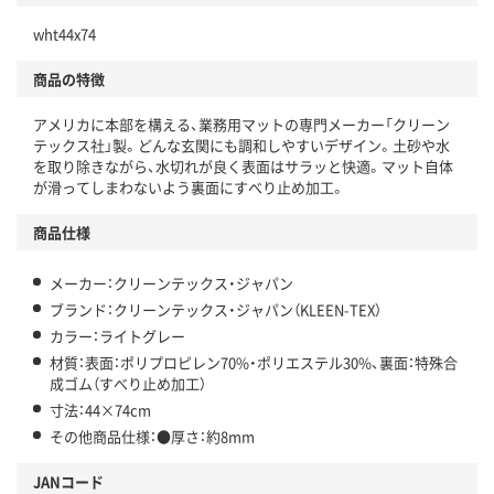
wht44x74
商品の特徴
アメリカに本部を構える、業務用マットの専門メーカー「クリーン
テックス社」製。どんな玄関にも調和しやすいデザイン。土砂や水
を取り除きながら、水切れが良く表面はサラッと快適。マット自体
が滑ってしまわないよう裏面にすべり止め加工。
商品仕様
メーカー：クリーンテックス・ジャパン
ブランド：クリーンテックス・ジャパン（KLEEN-TEX）
カラー：ライトグレー
材質：表面：ポリプロピレン70%・ポリエステル30%、裏面：特殊合
成ゴム（すべり止め加工）
寸法：44×74cm
その他商品仕様：●厚さ：約8mm
JANコード