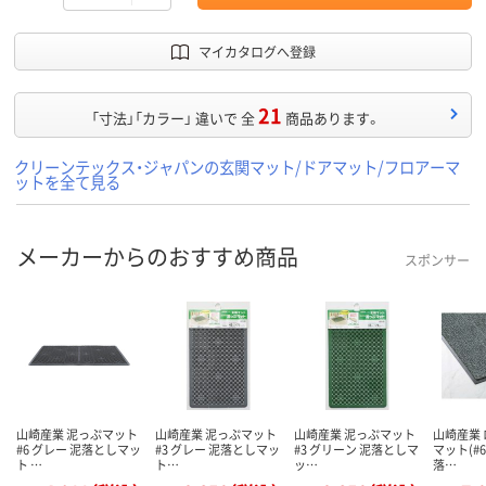
マイカタログへ登録
21
「寸法」「カラー」 違いで 全
商品あります。
クリーンテックス・ジャパンの玄関マット/ドアマット/フロアーマ
ットを全て見る
メーカーからのおすすめ商品
スポンサー
山崎産業 泥っぷマット
山崎産業 泥っぷマット
山崎産業 泥っぷマット
山崎産業
#6 グレー 泥落としマッ
#3 グレー 泥落としマッ
#3 グリーン 泥落としマ
マット(#6
ト …
ト…
ッ…
落…