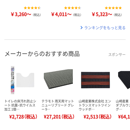
￥3,260～
￥4,011～
￥5,323～
（税込）
（税込）
（税込）
ランキングをもっと見る
メーカーからのおすすめ商品
スポンサー
トイレの床汚れ防止シ
テラモト 雨天用マット
山崎産業株式会社 エン
山崎産業
ート 抗菌・抗ウイルス
ニューリブリード グレ
トランスマットツイン
ダブルウェー
加工 1個…
ー 9…
ウッドボ…
グ…
¥2,728（税込）
¥27,201（税込）
¥2,513（税込）
¥64,