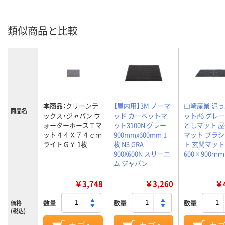
類似商品と比較
本商品：
クリーンテ
【屋内用】3M ノーマ
山崎産業 泥
商品名
ックス・ジャパン ウ
ッド カーペットマ
ット#6 グレー
ォーターホースＴマ
ット3100N グレー
としマット 
ット４４Ｘ７４ｃｍ
900mmx600mm 1
マット ブラ
ライトＧＹ 1枚
枚 N3 GRA
ト 玄関マット
900X600N スリーエ
600×900ｍｍ
ム ジャパン
￥3,748
￥3,260
￥4
数量
数量
数量
価格
(税込)