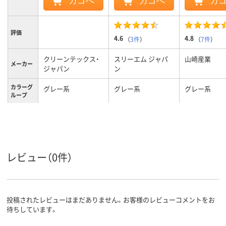
カゴへ
カゴへ
カ
評価
4.6
4.8
（
3件
）
（
7件
）
クリーンテックス・
スリーエム ジャパ
山崎産業
メーカー
ジャパン
ン
カラーグ
グレー系
グレー系
グレー系
ループ
レビュー（0件）
投稿されたレビューはまだありません。お客様のレビューコメントをお
待ちしています。