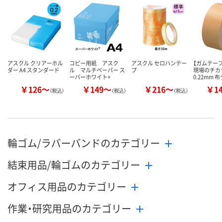
カゴへ
カゴへ
カ
アスクル クリアーホル
コピー用紙 アスク
アスクル セロハンテー
【ガムテー
ダー A4 スタンダード
ル マルチペーパー ス
プ
現場のチカ
ーパーホワイト+
0.22mm 
￥126～
￥149～
￥216～
￥1
（税込）
（税込）
（税込）
輪ゴム/ラバーバンドのカテゴリー
結束用品/輪ゴムのカテゴリー
オフィス用品のカテゴリー
作業・研究用品のカテゴリー