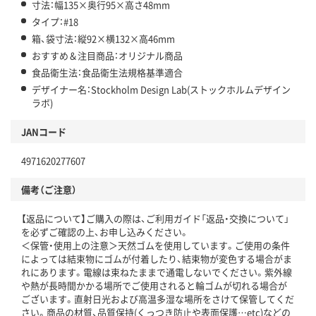
寸法：幅135×奥行95×高さ48mm
タイプ：#18
箱、袋寸法：縦92×横132×高46mm
おすすめ＆注目商品：オリジナル商品
食品衛生法：食品衛生法規格基準適合
デザイナー名：Stockholm Design Lab(ストックホルムデザイン
ラボ)
JANコード
4971620277607
備考（ご注意）
【返品について】ご購入の際は、ご利用ガイド「返品・交換について」
を必ずご確認の上、お申し込みください。
＜保管・使用上の注意＞天然ゴムを使用しています。ご使用の条件
によっては結束物にゴムが付着したり、結束物が変色する場合がま
れにあります。電線は束ねたままで通電しないでください。紫外線
や熱が長時間かかる場所でご使用されると輪ゴムが切れる場合が
ございます。直射日光および高温多湿な場所をさけて保管してくだ
さい。商品の材質、品質保持(くっつき防止や表面保護…etc)などの