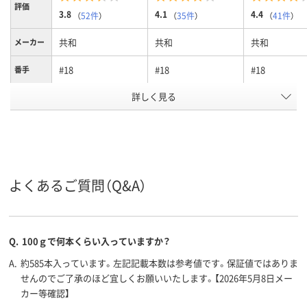
評価
3.8
4.1
4.4
（
52件
）
（
35件
）
（
41件
）
共和
共和
共和
メーカー
#18
#18
#18
番手
カラーグ
詳しく見る
ブラウン系
ブラウン系
ブラウン系
ループ
輪ゴム・ゴムバンド
輪ゴム・ゴムバンド
輪ゴム・ゴム
種別
アスクル
商品環境
よくあるご質問（Q&A）
45
25
スコア
Q.
100ｇで何本くらい入っていますか？
A.
約585本入っています。左記記載本数は参考値です。保証値ではありま
せんのでご了承のほど宜しくお願いいたします。【2026年5月8日メー
カー等確認】