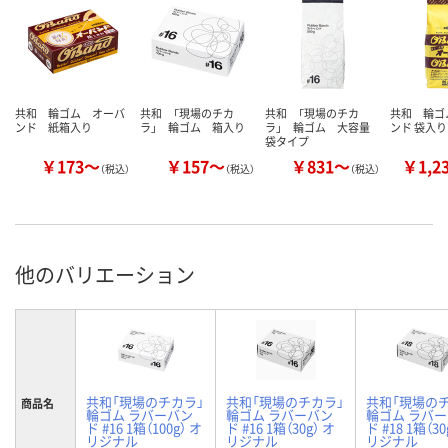
共和 輪ゴム オーバ
共和 「現場のチカ
共和 「現場のチカ
共和 輪ゴ
ンド 紙箱入り
ラ」 輪ゴム 箱入り
ラ」 輪ゴム 大容量
ンド 袋入り
袋タイプ
￥173～
￥157～
￥831～
￥1,2
（税込）
（税込）
（税込）
他のバリエーション
共和「現場のチカラ」
共和「現場のチカラ」
共和「現場の
商品名
輪ゴム ラバーバン
輪ゴム ラバーバン
輪ゴム ラバ
ド #16 1箱（100g） オ
ド #16 1箱（30g） オ
ド #18 1箱（30
リジナル
リジナル
リジナル