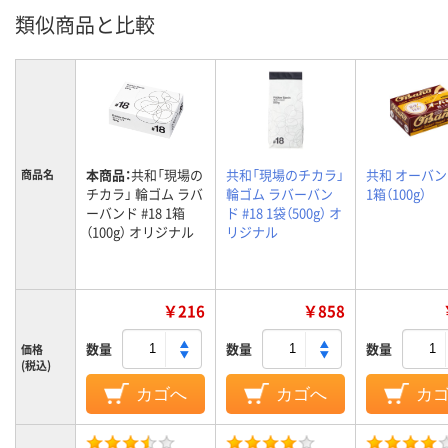
類似商品と比較
本商品：
共和「現場の
共和「現場のチカラ」
共和 オーバンド
商品名
チカラ」 輪ゴム ラバ
輪ゴム ラバーバン
1箱（100g）
ーバンド #18 1箱
ド #18 1袋（500g） オ
（100g） オリジナル
リジナル
￥216
￥858
数量
数量
数量
価格
(税込)
カゴへ
カゴへ
カ