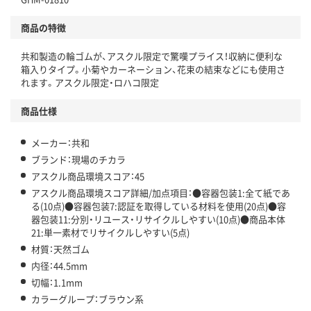
仕組
アスクルで資源循環している
商品の特徴
温室効果ガスなどの削減
共和製造の輪ゴムが、アスクル限定で驚嘆プライス！収納に便利な
この商品の環境配慮ポイントです。下記商品詳細「
箱入りタイプ。小菊やカーネーション、花束の結束などにも使用さ
アスクル商品環境スコア詳細／加点項目
」で確認できます。
れます。アスクル限定・ロハコ限定
商品仕様
メーカー：共和
ブランド：現場のチカラ
アスクル商品環境スコア：45
アスクル商品環境スコア詳細/加点項目：●容器包装1:全て紙であ
る(10点)●容器包装7:認証を取得している材料を使用(20点)●容
器包装11:分別・リユース・リサイクルしやすい(10点)●商品本体
21:単一素材でリサイクルしやすい(5点)
材質：天然ゴム
内径：44.5mm
切幅：1.1mm
カラーグループ：ブラウン系