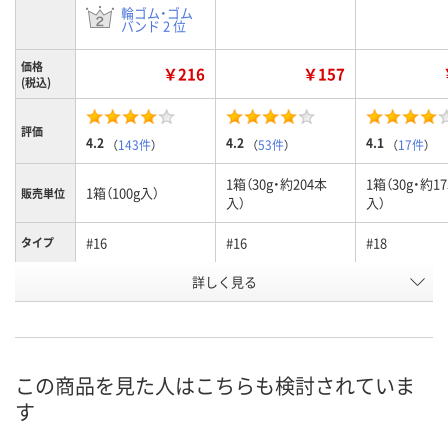
輪ゴム・ゴム
バンド 2 位
価格
￥216
￥157
(税込)
評価
4.2
4.2
4.1
（
143件
）
（
53件
）
（
17件
）
1箱（30g・約204本
1箱（30g・約1
1箱（100g入）
販売単位
入）
入）
#16
#16
#18
タイプ
お申込番
詳しく見る
3469028
1952323
1952341
号
あり
あり
あり
在庫
8月10日（月）
8月10日（月）
8月10日（月）
お届け日
この商品を見た人はこちらも検討されていま
す
数量
数量
数量