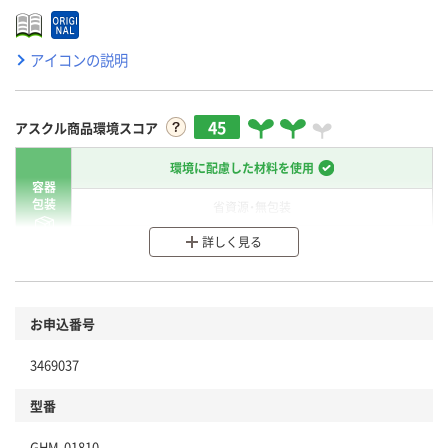
アイコンの説明
45
アスクル商品環境スコア
環境に配慮した材料を使用
容器
包装
省資源・無包装
詳しく見る
分別・リサイクルしやすい設計
環境に配慮した材料を使用
商品
お申込番号
本体
省資源・省エネ・節水
3469037
分別・リサイクルしやすい設計
型番
独自の回収スキームがある
GHM-01810