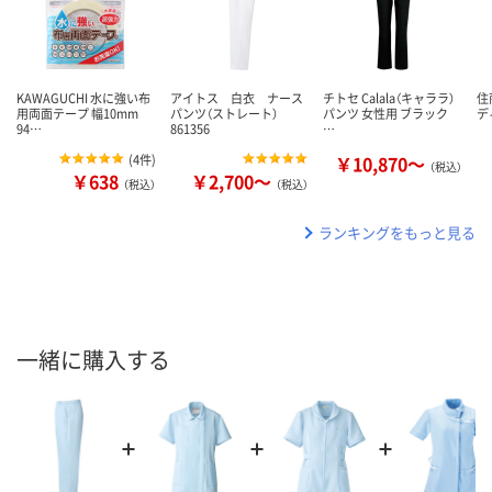
KAWAGUCHI 水に強い布
アイトス 白衣 ナース
チトセ Calala（キャララ）
住
用両面テープ 幅10mm
パンツ（ストレート）
パンツ 女性用 ブラック
デ
94…
861356
…
(
4件
)
￥10,870～
（税込）
￥638
￥2,700～
（税込）
（税込）
ランキングをもっと見る
一緒に購入する