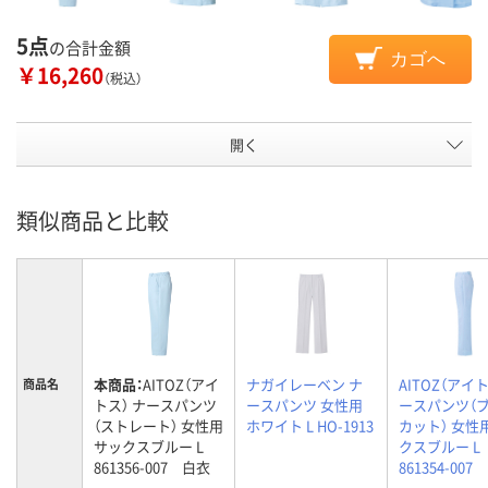
5点
の合計金額
カゴへ
￥16,260
（税込）
開く
類似商品と比較
本商品：
AITOZ（アイ
ナガイレーベン ナ
AITOZ（アイト
商品名
トス） ナースパンツ
ースパンツ 女性用
ースパンツ（
（ストレート） 女性用
ホワイト L HO-1913
カット） 女性
サックスブルー L
クスブルー L
861356-007 白衣
861354-00