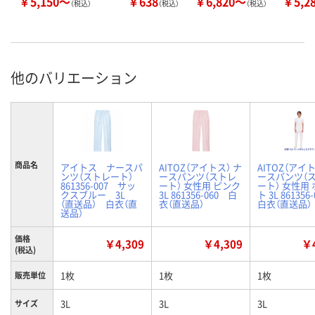
￥5,150～
￥638
￥6,820～
￥5,2
（税込）
（税込）
（税込）
他のバリエーション
商品名
アイトス ナースパ
AITOZ（アイトス） ナ
AITOZ（アイト
ンツ（ストレート）
ースパンツ（ストレ
ースパンツ（
861356-007 サッ
ート） 女性用 ピンク
ート） 女性用
クスブルー 3L
3L 861356-060 白
ト 3L 86135
（直送品） 白衣（直
衣（直送品）
白衣（直送品）
送品）
価格
￥4,309
￥4,309
￥4
(税込)
1枚
1枚
1枚
販売単位
3L
3L
3L
サイズ