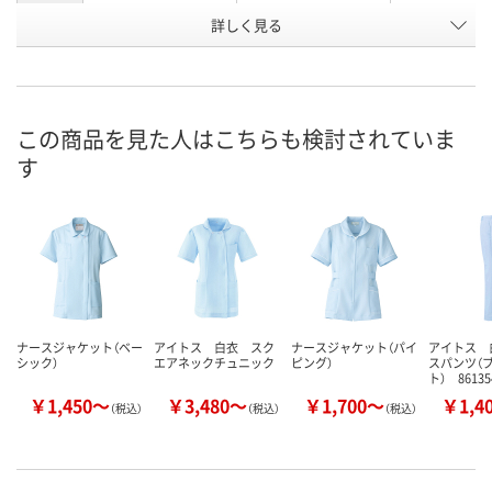
詳しく見る
サックスブルー
ピンク
ホワイト
カラー
お申込番
2125416
2125452
2125372
号
直送品
直送品
直送品
在庫
この商品を見た人はこちらも検討されていま
す
8月24日（月）まで
8月24日（月）
お届け日
数量
数量
メーカー都合により
販売停止中です
カゴへ
カ
ナースジャケット（ベー
アイトス 白衣 スク
ナースジャケット（パイ
アイトス 
シック）
エアネックチュニック
ピング）
スパンツ（
ト） 86135
￥1,450～
￥3,480～
￥1,700～
￥1,4
（税込）
（税込）
（税込）