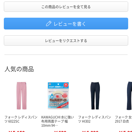
この商品のレビューを全て見る
レビューを書く
レビューをリクエストする
人気の商品
フォーク レディスパン
KAWAGUCHI 水に強い
フォーク レディスパン
フォーク 
ツ 6022SC
布用両面テープ 幅
ツ HI302
2917 白衣
10mm 94…