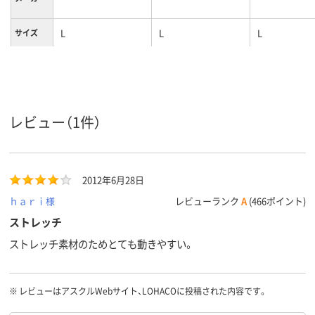
L
L
L
サイズ
ピンク系
ブルー系
ホワイト系
カラーグ
ループ
女性用
女性用
女性用
対象
レビュー（1件）
ストレッチギャバ
ストレッチギャバ
ストレッチギ
（ポリエステル
（ポリエステル
（ポリエステ
素材
100%）
100%）
100%）
2012年6月28日
ｈａｒｉ様
レビューランク
A
(466ポイント)
ストレッチ
ストレッチ素材のためとても動きやすい。
※
レビューはアスクルWebサイト、LOHACOに投稿された内容です。