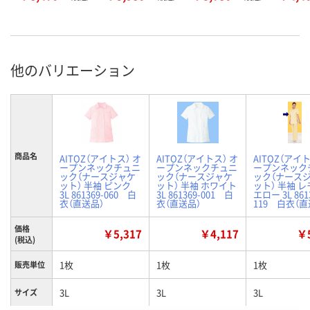
他のバリエーション
商品名
AITOZ（アイトス） オ
AITOZ（アイトス） オ
AITOZ（アイト
ープンネックチュニ
ープンネックチュニ
ープンネック
ック（ナースジャケ
ック（ナースジャケ
ック（ナース
ット） 半袖 ピンク
ット） 半袖 ホワイト
ット） 半袖 
3L 861369-060 白
3L 861369-001 白
エロー 3L 861
衣（直送品）
衣（直送品）
119 白衣（直
価格
￥5,317
￥4,117
￥5
(税込)
1枚
1枚
1枚
販売単位
3L
3L
3L
サイズ