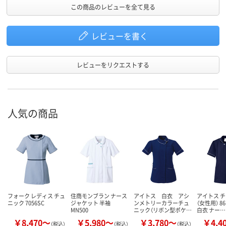
この商品のレビューを全て見る
レビューを書く
レビューをリクエストする
人気の商品
フォーク レディス チュ
住商モンブラン ナース
アイトス 白衣 アシ
アイトス 
ニック 7056SC
ジャケット 半袖
ンメトリーカラーチュ
（女性用） 86
MN500
ニック（リボン型ポケ…
白衣 ナー…
￥8,470～
￥5,980～
￥3,780～
￥4,4
（税込）
（税込）
（税込）