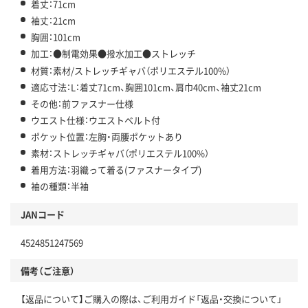
着丈：71cm
袖丈：21cm
胸囲：101cm
加工：●制電効果●撥水加工●ストレッチ
材質：素材/ストレッチギャバ（ポリエステル100%）
適応寸法：L：着丈71cm、胸囲101cm、肩巾40cm、袖丈21cm
その他：前ファスナー仕様
ウエスト仕様：ウエストベルト付
ポケット位置：左胸・両腰ポケットあり
素材：ストレッチギャバ（ポリエステル100%）
着用方法：羽織って着る(ファスナータイプ)
袖の種類：半袖
JANコード
4524851247569
備考（ご注意）
【返品について】ご購入の際は、ご利用ガイド「返品・交換について」