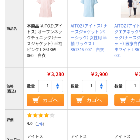
本商品：
AITOZ（アイ
AITOZ（アイトス） ナ
AITOZ（アイト
商品名
トス） オープンネッ
ースジャケット（ベ
クエアネック
クチュニック（ナー
ーシック） 女性用 半
ック（ナース
スジャケット） 半袖
袖 サックス L
ット） 医療白
ピンク L 861369-
861346-007 白衣
ホワイト L 861
060 白衣
001
￥3,280
￥2,900
￥3
数量
数量
数量
価格
(税込)
カゴへ
カゴへ
カ
評価
4.0
（
1件
）
アイトス
アイトス
アイトス
メーカー