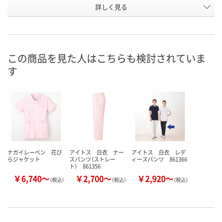
詳しく見る
ピンク
ホワイト
レモンイエロ
カラー
お申込番
2211873
2211837
2211917
号
直送品
直送品
直送品
在庫
この商品を見た人はこちらも検討されていま
す
8月24日（月）まで
8月24日（月）まで
8月24日（月）
お届け日
数量
数量
数量
カゴへ
カゴへ
カ
ナガイレーベン 花び
アイトス 白衣 ナー
アイトス 白衣 レデ
らジャケット
スパンツ（ストレー
ィースパンツ 861366
ト） 861356
￥6,740～
￥2,700～
￥2,920～
（税込）
（税込）
（税込）