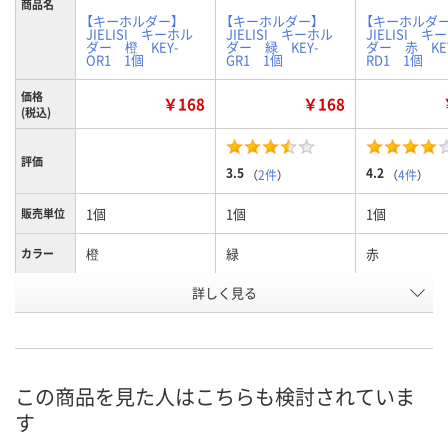
商品名
【キーホルダー】
【キーホルダー】
【キーホルダー
JIELISI キーホル
JIELISI キーホル
JIELISI キ
ダー 橙 KEY-
ダー 緑 KEY-
ダー 赤 KE
OR1 1個
GR1 1個
RD1 1個
価格
￥168
￥168
(税込)
評価
3.5
4.2
（
2件
）
（
4件
）
1個
1個
1個
販売単位
橙
緑
赤
カラー
お申込番
詳しく見る
356316
356307
354877
号
あり
あり
あり
在庫
8月8日（土）
8月8日（土）
8月8日（土）
お届け日
この商品を見た人はこちらも検討されていま
す
数量
数量
数量