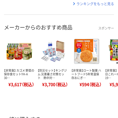
ランキングをもっと見る
メーカーからのおすすめ商品
スポンサー
【非常食】 カゴメ 野菜の
【防災セット】キングジ
【非常食】ロート製薬 ハ
【非常食】
保存食セットYH-A
ム 災害暑さ対策セッ
ートフード5年常温保
日これ一
30…
ト 熱中対…
存おにぎ…
19…
¥3,617（税込）
¥3,700（税込）
¥594（税込）
¥5,