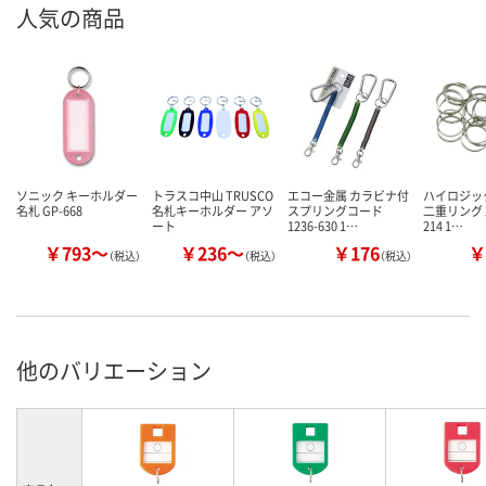
人気の商品
ソニック キーホルダー
トラスコ中山 TRUSCO
エコー金属 カラビナ付
ハイロジッ
名札 GP-668
名札キーホルダー アソ
スプリングコード
二重リング 2
ート
1236-630 1…
214 1…
￥793～
￥236～
￥176
￥
（税込）
（税込）
（税込）
他のバリエーション