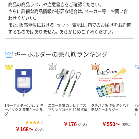
商品の商品ラベルや注意書きをご確認ください。
さらに詳細な商品情報が必要な場合は、メーカー等にお問い合
わせください。
また、販売単位における「セット」表記は、箱でのお届けをお約束
するものではありません。あらかじめご了承ください。
キーホルダーの売れ筋ランキング
【キーホルダー】JIELISI キ
エコー金属 カラビナ付ス
タチバナ製作所 タチバナ
ハ
ーボックス 専用キーホル
プリングコード 1236-630
新型キーホルダー
重
ダ…
1…
1
￥176
￥550～
（税込）
（税込）
￥168～
（税込）