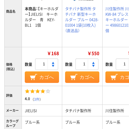
本商品：
【キーホルダ
タチバナ製作所 タ
川住製作所 
商品名
ー】JIELISI キーホ
チバナ 新型キーホ
KW-84 ブレ
ルダー 青 KEY-
ルダー ブルー 0428-
キーホルダー
BL1 1個
01004 1袋(10枚入)
ー 498601210
（直送品）
個
￥168
￥550
数量
数量
数量
価格
(税込)
カゴへ
カゴへ
カ
評価
4.0
（
3件
）
JIELISI
タチバナ製作所
川住製作所
メーカー
カラーグ
ブルー系
ブルー系
ブルー系
ループ