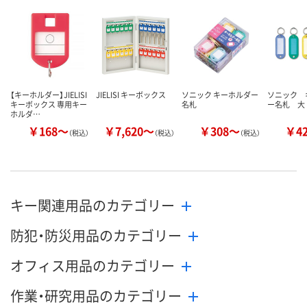
カゴへ
カゴへ
カ
【キーホルダー】JIELISI
JIELISI キーボックス
ソニック キーホルダー
ソニック 
キーボックス 専用キー
名札
ー名札 大
ホルダ…
￥168～
￥7,620～
￥308～
￥4
（税込）
（税込）
（税込）
キー関連用品のカテゴリー
防犯・防災用品のカテゴリー
オフィス用品のカテゴリー
作業・研究用品のカテゴリー