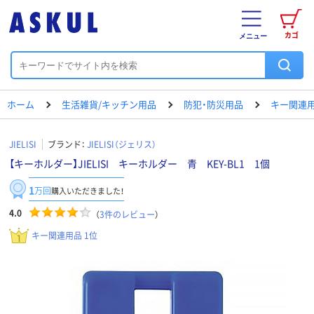
カゴ
メニュー
ホーム
生活雑貨/キッチン用品
防犯・防災用品
キー関連
JIELISI
ブランド：
JIELISI（ジェリス）
【キーホルダー】JIELISI キーホルダー 青 KEY-BL1 1個
1
万回
購入いただきました！
4.0
（
3
件のレビュー
）
キー関連用品 1位