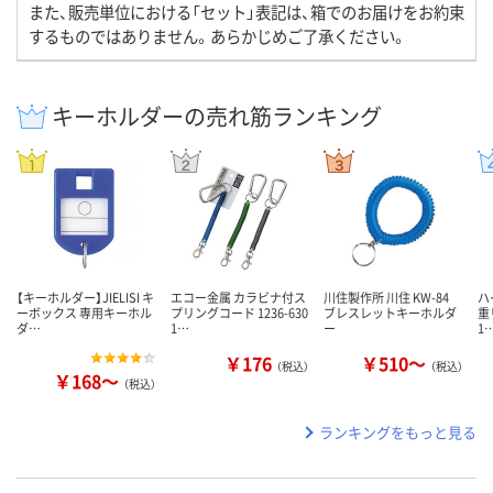
また、販売単位における「セット」表記は、箱でのお届けをお約束
するものではありません。あらかじめご了承ください。
キーホルダーの売れ筋ランキング
【キーホルダー】JIELISI キ
エコー金属 カラビナ付ス
川住製作所 川住 KW-84
ハ
ーボックス 専用キーホル
プリングコード 1236-630
ブレスレットキーホルダ
重
ダ…
1…
ー
1
￥176
￥510～
（税込）
（税込）
￥168～
（税込）
ランキングをもっと見る