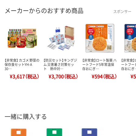
メーカーからのおすすめ商品
スポンサー
【非常食】 カゴメ 野菜の
【防災セット】キングジ
【非常食】ロート製薬 ハ
【非常食】
保存食セットYH-A
ム 災害暑さ対策セッ
ートフード5年常温保
ートフー
30…
ト 熱中対…
存おにぎ…
存おにぎ
¥3,617（税込）
¥3,700（税込）
¥594（税込）
¥
一緒に購入する