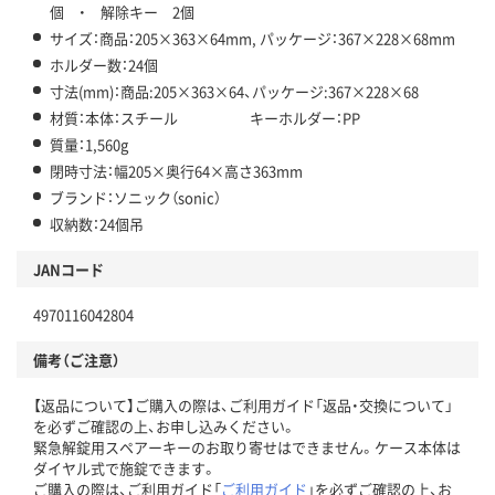
個 ・ 解除キー 2個
サイズ：商品：205×363×64mm, パッケージ：367×228×68mm
ホルダー数：24個
寸法(mm)：商品:205×363×64、パッケージ:367×228×68
材質：本体：スチール キーホルダー：PP
質量：1,560g
閉時寸法：幅205×奥行64×高さ363mm
ブランド：ソニック（sonic）
収納数：24個吊
JANコード
4970116042804
備考（ご注意）
【返品について】ご購入の際は、ご利用ガイド「返品・交換について」
を必ずご確認の上、お申し込みください。
緊急解錠用スペアーキーのお取り寄せはできません。ケース本体は
ダイヤル式で施錠できます。
ご購入の際は、ご利用ガイド「
ご利用ガイド
」を必ずご確認の上、お