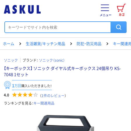
カゴ
メニュー
ホーム
生活雑貨/キッチン用品
防犯・防災用品
キー関連
ソニック
ブランド：
ソニック（sonic）
【キーボックス】 ソニック ダイヤル式キーボックス 24個吊り KS-
7048 1セット
1
万回
購入いただきました！
4.0
（
1
件のレビュー
）
ランキングを見る：
キー関連用品