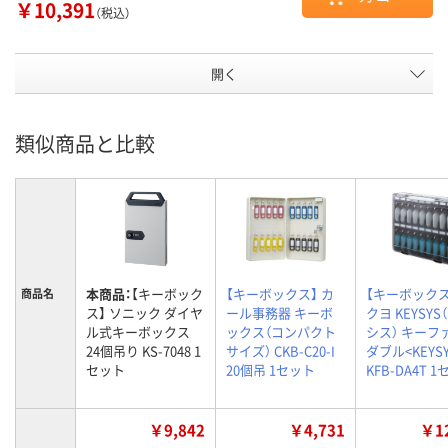
￥10,391
（税込）
開く
類似商品と比較
本商品：
【キーボック
【キーボックス】 カ
【キーボックス
商品名
ス】 ソニック ダイヤ
ール事務器 キーボ
クヨ KEYSYS
ル式キーボックス
ックス（コンパクト
シス） キーフ
24個吊り KS-7048 1
サイズ） CKB-C20-I
ダブル<KEYSY
セット
20個吊 1セット
KFB-DA4T 
￥9,842
￥4,731
￥12