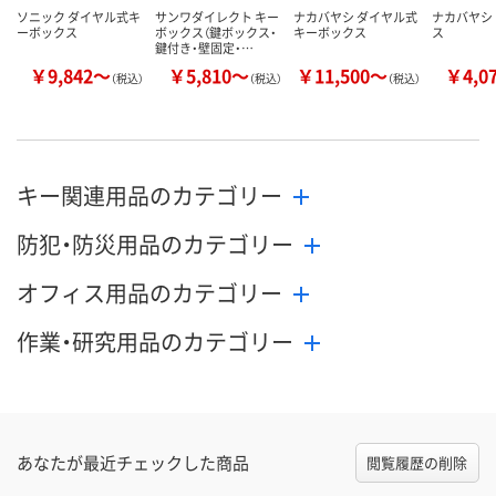
ソニック ダイヤル式キ
サンワダイレクト キー
ナカバヤシ ダイヤル式
ナカバヤシ
ーボックス
ボックス（鍵ボックス・
キーボックス
ス
鍵付き・壁固定・…
￥9,842～
￥5,810～
￥11,500～
￥4,0
（税込）
（税込）
（税込）
キー関連用品のカテゴリー
防犯・防災用品のカテゴリー
オフィス用品のカテゴリー
作業・研究用品のカテゴリー
あなたが最近チェックした商品
閲覧履歴の削除