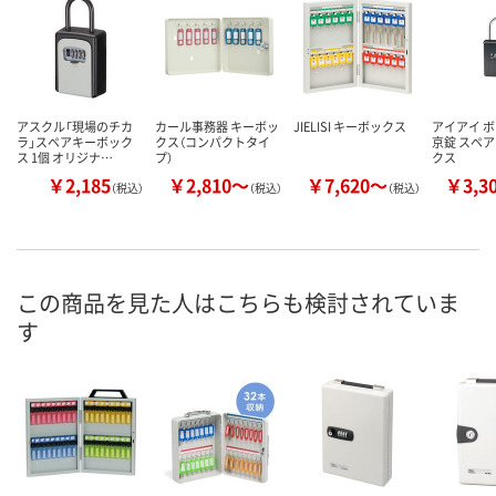
アスクル「現場のチカ
カール事務器 キーボッ
JIELISI キーボックス
アイアイ 
ラ」スペアキーボック
クス（コンパクトタイ
京錠 スペ
ス 1個 オリジナ…
プ）
クス
￥2,185
￥2,810～
￥7,620～
￥3,3
（税込）
（税込）
（税込）
この商品を見た人はこちらも検討されていま
す