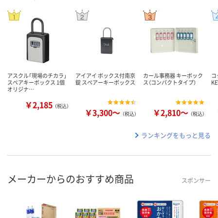
アスクル「現場のチカラ」
アイアイ ボックス付南京
カール事務器 キーボック
コ
スペアキーボックス 1個
錠 スペアーキーボックス
ス（コンパクトタイプ）
KE
オリジナ…
￥2,185
（税込）
￥3,300～
￥2,810～
（税込）
（税込）
ランキングをもっと見る
メーカーからのおすすめ商品
スポンサー