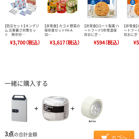
【防災セット】キングジ
【非常食】 カゴメ 野菜の
【非常食】ロート製薬 ハ
【非常食】
ム 災害暑さ対策セッ
保存食セットYH-A
ートフード5年常温保
ートフー
ト 熱中対…
30…
存おにぎ…
存おにぎ
¥3,700（税込）
¥3,617（税込）
¥594（税込）
¥
一緒に購入する
3点
の合計金額
カゴへ