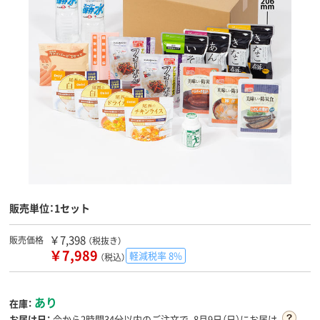
販売単位：1セット
￥7,398
販売価格
（税抜き）
￥7,989
軽減税率 8%
（税込）
あり
在庫：
お届け日：
今から
2時間34分
以内のご注文で、8月9日（日）にお届け