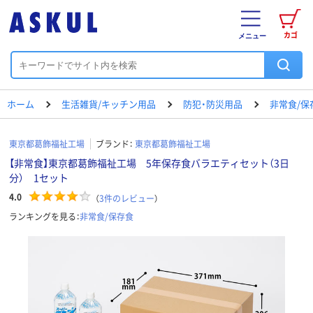
カゴ
メニュー
ホーム
生活雑貨/キッチン用品
防犯・防災用品
非常食/保
東京都葛飾福祉工場
ブランド：
東京都葛飾福祉工場
【非常食】東京都葛飾福祉工場 5年保存食バラエティセット（3日
分） 1セット
4.0
（
3
件のレビュー
）
ランキングを見る：
非常食/保存食