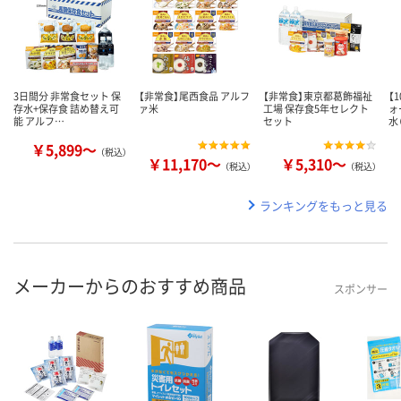
3日間分 非常食セット 保
【非常食】尾西食品 アルフ
【非常食】東京都葛飾福祉
【
存水+保存食 詰め替え可
ァ米
工場 保存食5年セレクト
ォ
能 アルフ…
セット
水
￥5,899～
（税込）
￥11,170～
￥5,310～
（税込）
（税込）
ランキングをもっと見る
メーカーからのおすすめ商品
スポンサー