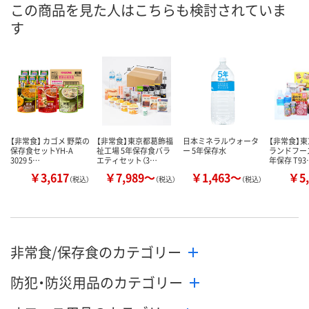
数量
数量
この商品を見た人はこちらも検討されていま
す
カゴへ
カゴへ
【非常食】 カゴメ 野菜の
【非常食】東京都葛飾福
日本ミネラルウォータ
【非常食】東
保存食セットYH-A
祉工場 5年保存食バラ
ー 5年保存水
ランドフー
3029 5…
エティセット（3…
年保存 T93
￥3,617
￥7,989～
￥1,463～
￥5,
（税込）
（税込）
（税込）
非常食/保存食のカテゴリー
防犯・防災用品のカテゴリー