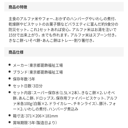
商品の特徴
主食のアルファ米やフォー、おかずのハンバーグやいわしの煮付、
乾燥餅やビスケットのお菓子類などバラエティに富んだ約9食分の
防災セット。これ1セットあれば安心。アルファ米はお湯を注いで
15分で出来上がり。水でも作れます。アルファ米はスプーン付き。
きなこ餅・いそべ餅・あんこ餅はトレー・割り箸付き。
商品仕様
メーカー：東京都葛飾福祉工場
ブランド：東京都葛飾福祉工場
保存年数：5年
セット日数：3日分
セット内容：スーパー保存水（1.5L×2本〕、きなこ餅×2、いそべ
餅、あんこ餅、ドロップス、保存用ファイバービスケット、アルフ
ァ米各100g（白飯×2、ドライカレー、チキンライス）、豚汁、フォ
ー×2、いわしの煮付、ハンバーグ煮込み
箱寸法：371×206×181mm
賞味期限：5年（製造日より）