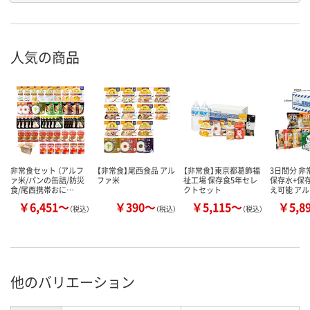
人気の商品
非常食セット （アルフ
【非常食】尾西食品 アル
【非常食】東京都葛飾福
3日間分 
ァ米/パンの缶詰/防災
ファ米
祉工場 保存食5年セレ
保存水+保
食/尾西携帯おに…
クトセット
え可能 ア
￥6,451～
￥390～
￥5,115～
￥5,8
（税込）
（税込）
（税込）
他のバリエーション