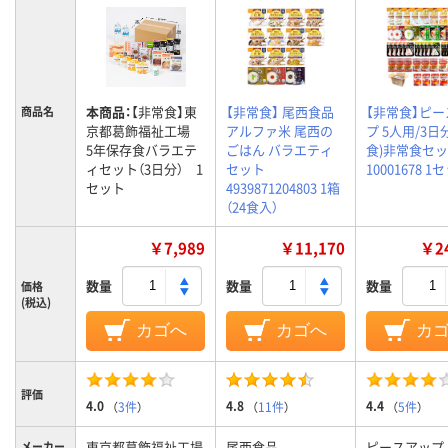
本商品：
【非常食】東
【非常食】 尾西食品
【非常食】ピ
商品名
京都葛飾福祉工場
アルファ米 尾西の
プ 5人用/3日分
5年保存食バラエテ
ごはん バラエティ
食)非常食セ
ィセット（3日分） 1
セット
10001678 1
セット
4939871204803 1箱
（24食入）
￥7,989
￥11,170
￥24
数量
数量
数量
価格
(税込)
カゴへ
カゴへ
カ
評価
4.0
4.8
4.4
（
3件
）
（
11件
）
（
5件
）
東京都葛飾福祉工場
尾西食品
ピースアップ
メーカー