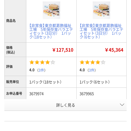
商品名
【非常食】東京都葛飾福祉
【非常食】東京都葛飾福祉
工場 5年保存食バラエテ
工場 5年保存食バラエテ
ィセット（3日分） 1パッ
ィセット（3日分） 1パッ
ク（18セット）
ク（6セット）
価格
￥127,510
￥45,364
(税込)
評価
4.0
4.0
（
3件
）
（
3件
）
1パック（18セット）
1パック（6セット）
販売単位
3679974
3679965
お申込番号
詳しく見る
4点
あり
在庫
8月9日（日）
8月9日（日）
お届け日