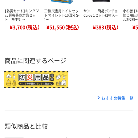
【防災セット】キングジ
三和 災害用トイレセッ
サンコー 簡易ポンチョ
小杉善 【
ム 災害暑さ対策セッ
ト マイレット10回分 S-
CL-53 1セット(2枚入…
防災用圧
ト 熱中対…
1…
ル3枚組
¥3,700（税込）
¥51,550（税込）
¥383（税込）
¥
商品に関連するページ
おすすめ特集一覧
類似商品と比較