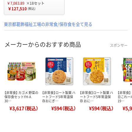
￥7,083.89
×18セット
￥127,510
(税込)
東京都葛飾福祉工場の非常食/保存食を全て見る
メーカーからのおすすめ商品
スポンサー
【非常食】 カゴメ 野菜の
【非常食】ロート製薬 ハ
【非常食】ロート製薬 ハ
【非常食】
保存食セットYH-A
ートフード5年常温保
ートフード5年常温保
日これ一
30…
存おにぎ…
存 おに…
19…
¥3,617（税込）
¥594（税込）
¥594（税込）
¥5,