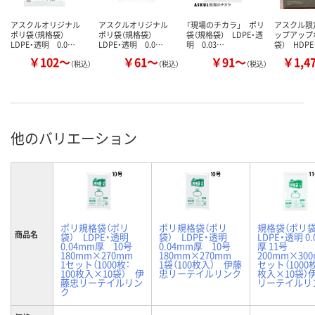
アスクルオリジナル
アスクルオリジナル
「現場のチカラ」 ポリ
アスクル限
ポリ袋（規格袋）
ポリ袋（規格袋）
袋（規格袋） LDPE・透
ップアップ
LDPE・透明 0.0…
LDPE・透明 0.0…
明 0.03…
袋） HDP
￥102～
￥61～
￥91～
￥1,4
（税込）
（税込）
（税込）
他のバリエーション
ポリ規格袋（ポリ
ポリ規格袋（ポリ
規格袋（ポリ袋
商品名
袋） LDPE・透明
袋） LDPE・透明
LDPE・透明 0
0.04mm厚 10号
0.04mm厚 10号
厚 11号
180mm×270mm
180mm×270mm
200mm×300
1セット（1000枚：
1袋（100枚入） 伊藤
セット（1000枚
100枚入×10袋） 伊
忠リーテイルリンク
枚入×10袋）
藤忠リーテイルリン
リーテイルリ
ク