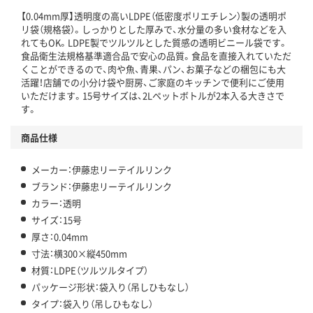
【0.04mm厚】透明度の高いLDPE（低密度ポリエチレン）製の透明ポ
リ袋（規格袋）。しっかりとした厚みで、水分量の多い食材などを入
れてもOK。LDPE製でツルツルとした質感の透明ビニール袋です。
食品衛生法規格基準適合品で安心の品質。食品を直接入れていただ
くことができるので、肉や魚、青果、パン、お菓子などの梱包にも大
活躍！店舗での小分け袋や厨房、ご家庭のキッチンで便利にご使用
いただけます。15号サイズは、2Lペットボトルが2本入る大きさで
す。
商品仕様
メーカー：伊藤忠リーテイルリンク
ブランド：伊藤忠リーテイルリンク
カラー：透明
サイズ：15号
厚さ：0.04mm
寸法：横300×縦450mm
材質：LDPE（ツルツルタイプ）
パッケージ形状：袋入り（吊しひもなし）
タイプ：袋入り（吊しひもなし）