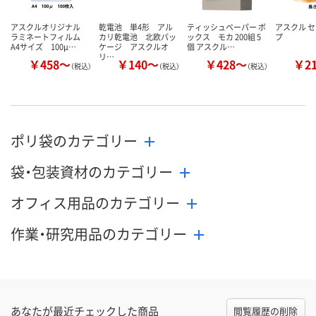
アスクルオリジナル
乾電池 単4形 アル
ティッシュペーパー ボ
アスクル 
ラミネートフィルム
カリ乾電池 北欧パッ
ックス モカ 200組 5
プ
A4サイズ 100μ…
ケージ アスクルオ
個 アスクル…
リ…
￥458～
￥140～
￥428～
￥2
（税込）
（税込）
（税込）
ポリ袋のカテゴリー
袋・包装資材のカテゴリー
オフィス用品のカテゴリー
作業・研究用品のカテゴリー
あなたが最近チェックした商品
閲覧履歴の削除