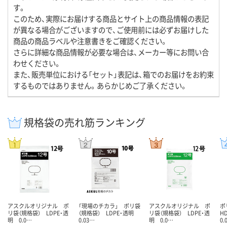
す。
このため、実際にお届けする商品とサイト上の商品情報の表記
が異なる場合がございますので、ご使用前には必ずお届けした
商品の商品ラベルや注意書きをご確認ください。
さらに詳細な商品情報が必要な場合は、メーカー等にお問い合
わせください。
また、販売単位における「セット」表記は、箱でのお届けをお約束
するものではありません。あらかじめご了承ください。
規格袋の売れ筋ランキング
アスクルオリジナル ポ
「現場のチカラ」 ポリ袋
アスクルオリジナル ポ
ポ
リ袋（規格袋） LDPE・透
（規格袋） LDPE・透明
リ袋（規格袋） LDPE・透
H
明 0.0…
0.03…
明 0.0…
0.