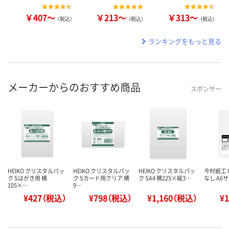
￥407～
￥213～
￥313～
（税込）
（税込）
（税込）
ランキングをもっと見る
メーカーからのおすすめ商品
スポンサー
HEIKO クリスタルパッ
HEIKO クリスタルパッ
HEIKO クリスタルパッ
今村紙工 
ク Sはがき用 横
ク Sカード用クリア 横
ク SA4 横225×縦3…
なし A6サ
105×…
9…
¥427（税込）
¥798（税込）
¥1,160（税込）
¥