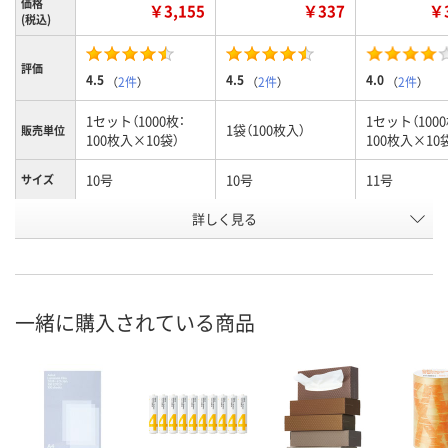
価格
￥3,155
￥337
￥3
(税込)
評価
4.5
4.5
4.0
（
2件
）
（
2件
）
（
2件
）
1セット（1000枚：
1セット（1000
1袋（100枚入）
販売単位
100枚入×10袋）
100枚入×10
10号
10号
11号
サイズ
お申込番
詳しく見る
3692653
3681121
3692662
号
入荷待ち
5点
入荷待ち
在庫
ご注文後、お届けに
一緒に購入されている商品
ついてご連絡いたし
8月8日（土）
2026年9月下
お届け日
ます
数量
数量
数量
カゴへ
カゴへ
カ