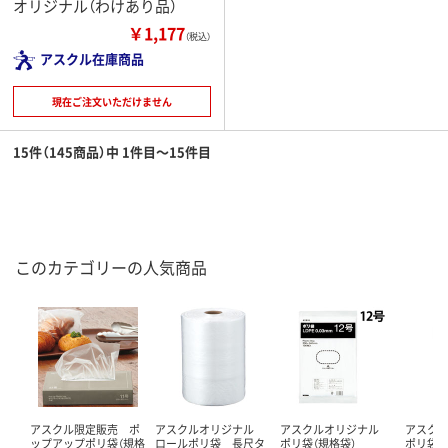
オリジナル（わけあり品）
￥1,177
（税込）
アスクル在庫商品
現在ご注文いただけません
15件（145商品）中 1件目～15件目
このカテゴリーの人気商品
アスクル限定販売 ポ
アスクルオリジナル
アスクルオリジナル
アスク
ップアップポリ袋（規格
ロールポリ袋 長尺タ
ポリ袋（規格袋）
ポリ袋