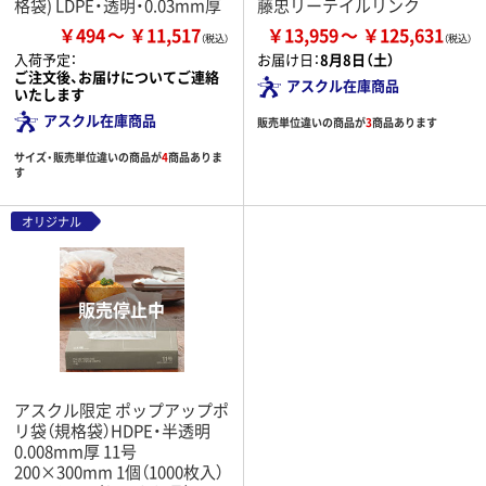
格袋) LDPE・透明・0.03mm厚
藤忠リーテイルリンク
￥494
￥11,517
￥13,959
￥125,631
入荷予定：
お届け日：
8月8日（土）
ご注文後、お届けについてご連絡
アスクル在庫商品
いたします
アスクル在庫商品
販売単位違いの商品が
3
商品あります
サイズ・販売単位違いの商品が
4
商品ありま
す
オリジナル
アスクル限定 ポップアップポ
リ袋（規格袋）HDPE・半透明
0.008mm厚 11号
200×300mm 1個（1000枚入）