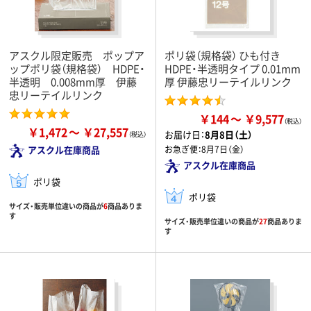
アスクル限定販売 ポップア
ポリ袋（規格袋） ひも付き
ップポリ袋（規格袋） HDPE・
HDPE・半透明タイプ 0.01mm
半透明 0.008mm厚 伊藤
厚 伊藤忠リーテイルリンク
忠リーテイルリンク
￥144
￥9,577
￥1,472
￥27,557
お届け日：
8月8日（土）
アスクル在庫商品
お急ぎ便：
8月7日（金）
アスクル在庫商品
ポリ袋
ポリ袋
サイズ・販売単位違いの商品が
6
商品ありま
す
サイズ・販売単位違いの商品が
27
商品ありま
す