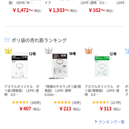
袋） HDPE・半…
イプ
LDPE・透明 0.0…
LDPE・
￥1,472～
￥1,933～
￥102～
（税込）
（税込）
（税込）
ポリ袋の売れ筋ランキング
アスクルオリジナル ポ
「現場のチカラ」ポリ袋(規
アスクルオリジナル ポ
ポ
リ袋（規格袋） LDPE・透
格袋) LDPE・透明
リ袋（規格袋） LDPE・透
き
明 0.0…
0.03m…
明 0.0…
プ
(
189件
)
(
34件
)
(
217件
)
￥407
￥213
￥313
（税込）
（税込）
（税込）
ランキング一覧