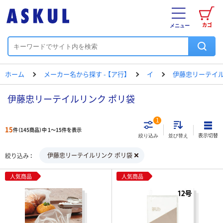
カゴ
メニュー
ホーム
メーカー名から探す - 【ア行】
イ
伊藤忠リーテイ
伊藤忠リーテイルリンク ポリ袋
1
15
件（145商品）中 1～15件を表示
表示切替
絞り込み
並び替え
伊藤忠リーテイルリンク ポリ袋
絞り込み
人気商品
人気商品