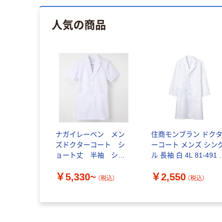
人気の商品
ナガイレーベン メン
住商モンブラン ドク
ズドクターコート シ
ーコート メンズ シン
ョート丈 半袖 シン
ル 長袖 白 4L 81-491 
グル KEX-5112
枚 白衣 ドクターコ
￥5,330~
￥2,550
ート（直送品）
（税込）
（税込）