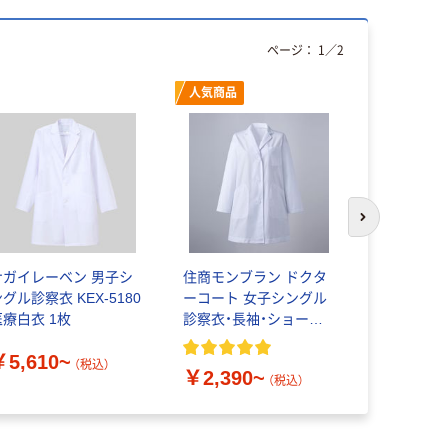
ページ：
1
／
2
人気商品
人気商品
次のスライド
ナガイレーベン 男子シ
住商モンブラン ドクタ
タップ 白
グル診察衣 KEX-5180
ーコート 女子シングル
衣 半袖（
医療白衣 1枚
診察衣・長袖・ショート
ィス）
丈 81-581・582・583・
￥5,610~
584・585
（税込）
￥2,390~
￥1,810
（税込）