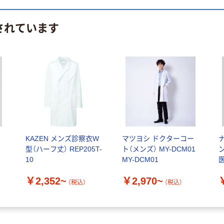
されています
ズ
KAZEN メンズ診察衣W
マツヨシ ドクターコー
型（ハーフ丈） REP205T-
ト（メンズ） MY-DCM01
ン
10
MY-DCM01
￥2,352~
￥2,970~
（税込）
（税込）