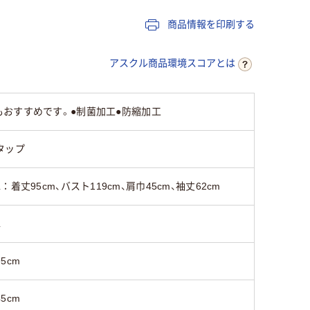
メンズ
メンズ
メンズ
商品情報を印刷する
ひざ上丈（ハーフ丈）
アスクル商品環境スコアとは
101cm～105cm
～90cm
96cm～1
おすすめです。●制菌加工●防縮加工
101cm～110cm
101cm～110cm
121cm～
タップ
L：着丈95cm、バスト119cm、肩巾45cm、袖丈62cm
55cm～60cm
55cm～60cm
L
95cm
45cm