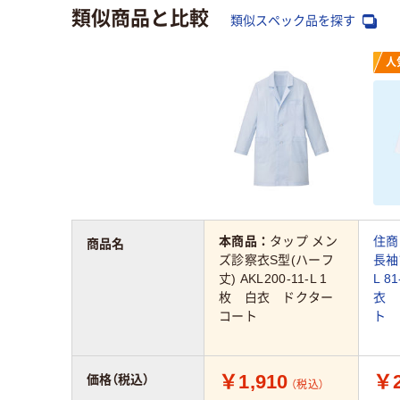
類似商品と比較
類似スペック品を探す
人
本商品：
タップ メン
住商
商品名
ズ診察衣S型(ハーフ
長袖
丈) AKL200-11-L 1
L 8
枚 白衣 ドクター
衣 
コート
ト 
￥1,910
￥2
価格（税込）
（税込）