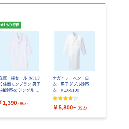
わけあり特価
【在庫一掃セール！8/31ま
ナガイレーベン 白
で】住商モンブラン 男子
衣 男子ダブル診察
長袖診察衣 シングル M
衣 KEX-5100
1-361 1枚 白衣 ド
￥1,390
クターコート メンズ
（税込）
￥5,800~
（わけあり品）
（税込）