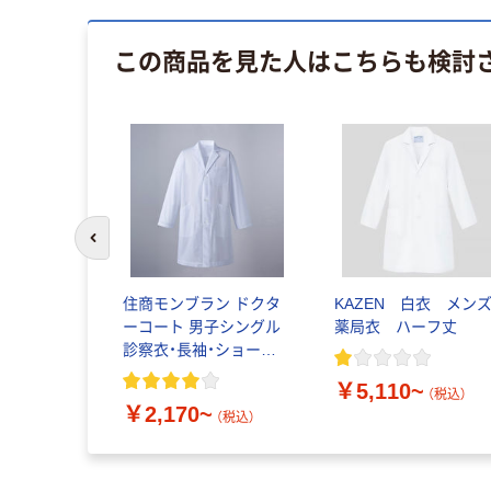
この商品を見た人はこちらも検討
前のスライドへ
住商モンブラン ドクタ
KAZEN 白衣 メン
ーコート 男子シングル
薬局衣 ハーフ丈
診察衣・長袖・ショート
丈 81-591・593
￥5,110~
（税込）
￥2,170~
（税込）