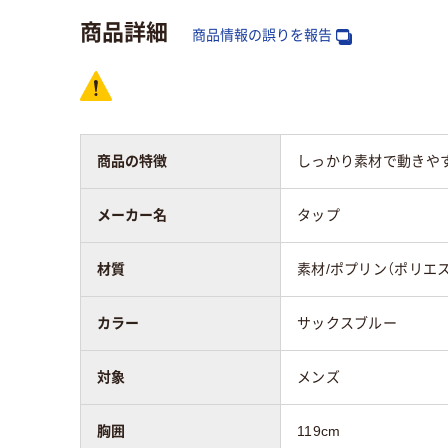
対象
メンズ
メン
商品詳細
商品情報の誤りを報告
着丈種類
ひざ上丈（ハーフ丈）
ドクターコートの
91cm～95cm
着丈
商品の特徴
しっかり素材で動きや
ドクターコートの
111cm～120cm
胸囲
メーカー名
タップ
ドクターコートの
材質
素材/ポプリン（ポリエス
61cm～
袖丈
カラー
サックスブルー
ドクターコートの
41cm～45cm
肩幅
対象
メンズ
胸囲
119cm