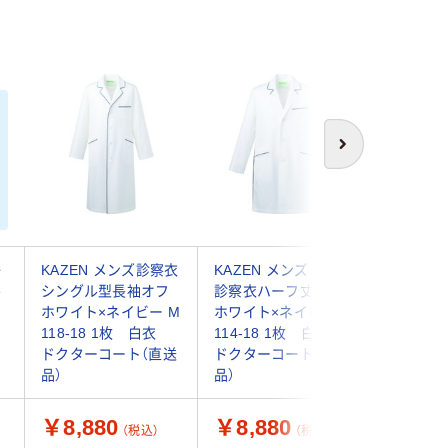
次へ
子
KAZEN メンズ診察衣
KAZEN メンズコート
ルコック
ル
シングル型長袖オフ
診察衣ハーフ丈オフ
フ メン
ホワイト×ネイビー M
ホワイト×ネイビー M
グル EL
118-18 1枚 白衣
114-18 1枚 白衣
QNM450
ドクターコート（直送
ドクターコート（直送
) 1枚 
品）
品）
ーコート
￥8,880
￥8,880
￥7,8
（税込）
（税込）