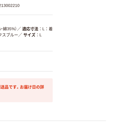
13002210
・綿35%）
／
適応寸法
L：着
クスブルー
／
サイズ
L
送品です。お届け日の詳