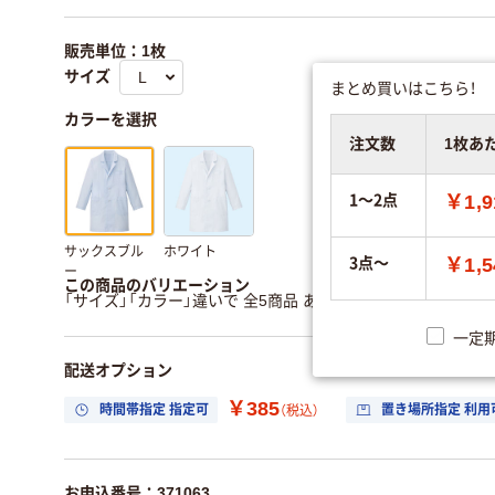
販売単位：1枚
サイズ
まとめ買いはこちら！
カラーを選択
注文数
1枚あ
1～2点
￥1,9
サックスブル
ホワイト
3点～
￥1,5
ー
この商品のバリエーション
「サイズ」「カラー」違いで 全5商品 あります。
すべてのバリエ
一定
配送オプション
￥385
時間帯指定 指定可
置き場所指定 利用
（税込）
お申込番号：371063