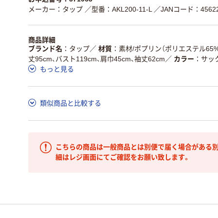
メーカー：タップ
／型番：AKL200-11-L
／JANコード：45622
商品詳細
ブランド名
タップ
／
材質
素材/ポプリン（ポリエステル65%
丈95cm、バスト119cm、肩巾45cm、袖丈62cm
／
カラー
サッ
もっと見る
類似商品と比較する
こちらの商品は一般商品とは別便で届く場合がある別
細はレジ画面にてご確認をお願い致します。