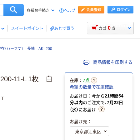
ヘルプ
各種お手続き
0
スイートポイント
あとで買う
カゴ
点
（ハーフ丈） 長袖 AKL200
商品情報を印刷する
0-11-L 1枚 白
在庫：
7点
希望の数量で在庫確認
お届け日：今から
21時間54
加工
分以内
のご注文で、
7月22日
（水）
にお届け
お届け先：