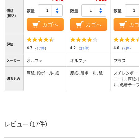
数量
数量
数量
価格
(税込)
カゴへ
カゴへ
カ
評価
4.7
4.2
4.6
（
17件
）
（
37件
）
（
9件
）
オルファ
オルファ
プラス
メーカー
厚紙、段ボール、紙
厚紙、段ボール、紙
スチレンボー
ニール、厚紙
切るもの
ル、粘着テープ
レビュー（17件）