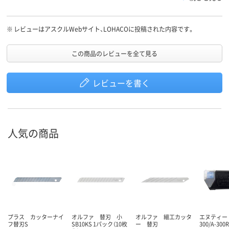
※
レビューはアスクルWebサイト、LOHACOに投稿された内容です。
この商品のレビューを全て見る
レビューを書く
人気の商品
プラス カッターナイ
オルファ 替刃 小
オルファ 細工カッタ
エヌティー 
フ替刃S
SB10KS 1パック（10枚
ー 替刃
300/A-30