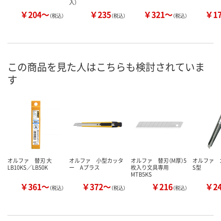
入）
￥204～
￥235
￥321～
￥1
（税込）
（税込）
（税込）
この商品を見た人はこちらも検討されていま
す
オルファ 替刃 大
オルファ 小型カッタ
オルファ 替刃（M厚）5
オルファ
LB10KS／LB50K
ー Aプラス
枚入り文具専用
S型
MTB5KS
￥361～
￥372～
￥216
￥2
（税込）
（税込）
（税込）