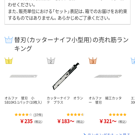
わせください。
また、販売単位における「セット」表記は、箱でのお届けをお約束
するものではありません。あらかじめご了承ください。
替刃（カッターナイフ小型用）の売れ筋ラン
キング
オルファ 替刃 小
カッターナイフ オラン
オルファ 細工カッタ
エ
SB10KS 1パック（10枚入）
テ プラス
ー 替刃
3
(
37件
)
￥235
￥183～
￥321～
（税込）
（税込）
（税込）
ランキングをもっと見る