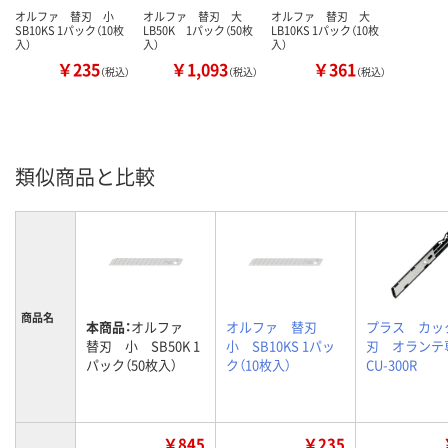
オルファ 替刃 小
オルファ 替刃 大
オルファ 替刃 大
SB10KS 1パック（10枚
LB50K 1パック（50枚
LB10KS 1パック（10枚
入）
入）
入）
￥235
￥1,093
￥361
（税込）
（税込）
（税込）
類似商品と比較
商品名
本商品：
オルファ
オルファ 替刃
プラス カッ
替刃 小 SB50K 1
小 SB10KS 1パッ
刃 オラン
パック（50枚入）
ク（10枚入）
CU-300R
￥845
￥235