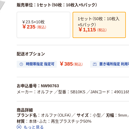
販売単位：1セット（50枚：10枚入×5パック）
1セット（50枚：10枚入
￥23.5×10枚
×5パック）
￥235
（税込）
￥1,115
（税込）
配送オプション
￥385
時間帯指定 指定可
置き場所指定 利用
（税込）
お申込番号：NW90763
メーカー：オルファ
／型番：SB10KS
／JANコード：4901165
商品詳細
ブランド名
オルファ（OLFA）
／
サイズ
小型
／
刃幅
9mm
材質
本体･ふた：再生プラスチック50%
もっと見る