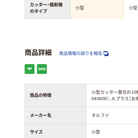
カッター・裁断機
小型
小型
のタイプ
切るもの
厚紙、段ボール、紙
厚紙
商品詳細
商品情報の誤りを報告
小型カッター替刃の10
商品の特徴
040608）、Ａプラス（
メーカー名
オルファ
サイズ
小型