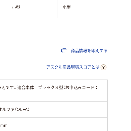
小型
小型
小型
ニ
、
紙
厚紙、粘着テープ、紙
紙
商品情報を印刷する
アスクル商品環境スコアとは
の良い刃です。適合本体：ブラックＳ型（お申込みコード：
オルファ（OLFA）
9mm