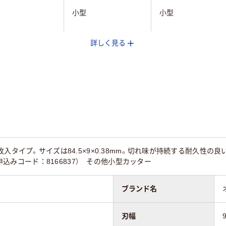
小型
小型
詳しく見る
スチレンボード、ビニ
スチレンボード、ビ
、段ボール、紙
ール、厚紙、段ボール、
ール、厚紙、段ボール
粘着テープ、紙
粘着テープ、紙
枚入タイプ。サイズは84.5×9×0.38mm。切れ味が持続する耐久性
お申込みコード：8166837） その他小型カッター
ブランド名
刃幅