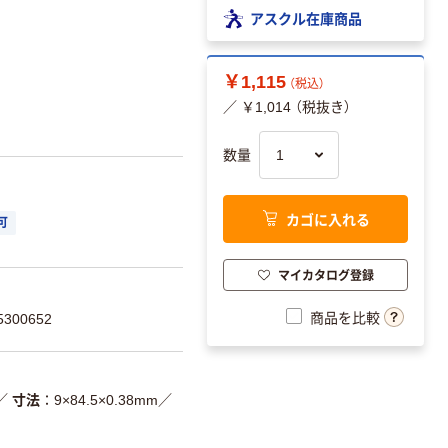
アスクル在庫商品
￥1,115
（税込）
／ ￥1,014 （税抜き）
数量
カゴに入れる
可
マイカタログ登録
商品を比較
300652
／
寸法
9×84.5×0.38mm
／