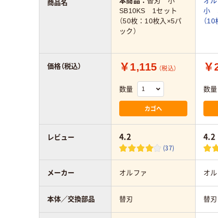
本商品：
替刃 小
オ
商品名
SB10KS 1セット
小 
（50枚：10枚入×5パ
（10
ック）
￥1,115
￥2
価格（税込）
（税込）
数量
数量
カゴへ
4.2
4.2
レビュー
(37)
メーカー
オルファ
オル
本体／交換部品
替刃
替刃