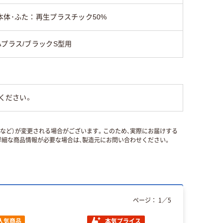
本体･ふた：再生プラスチック50%
Aプラス/ブラックS型用
ください。
国など）が変更される場合がございます。このため、実際にお届けする
細な商品情報が必要な場合は、製造元にお問い合わせください。
ページ：
1
／
5
人気商品
本気プライス
本気プ