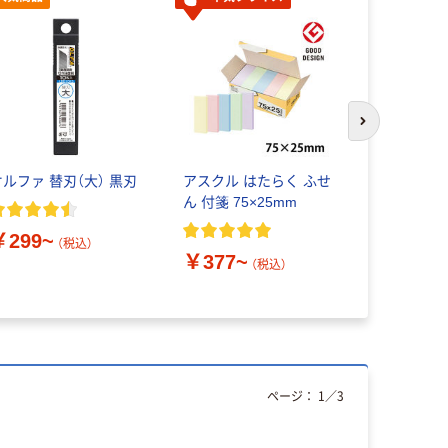
次のスライド
オルファ 替刃（大） 黒刃
アスクル はたらく ふせ
アスクル 
ん 付箋 75×25mm
ん 50×15
￥299~
（税込）
￥377~
￥386~
（税込）
ページ：
1
／
3