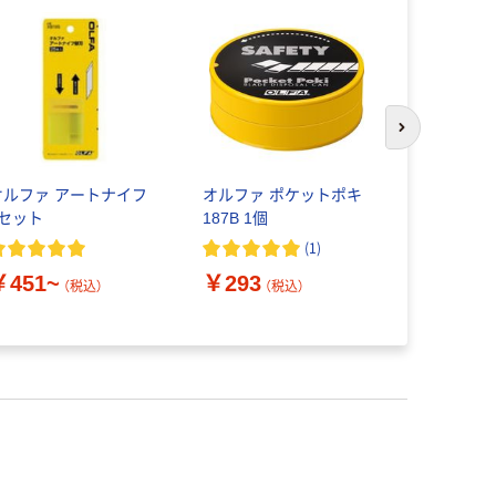
次のスライド
オルファ アートナイフ
オルファ ポケットポキ
スリーエム
1セット
187B 1個
(R)チタ
ー
(
1
)
￥451~
￥293
（税込）
（税込）
￥450~