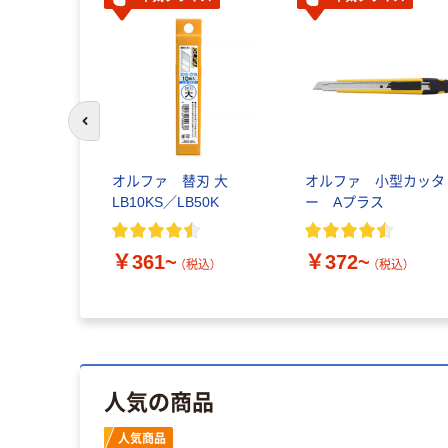
前のスライドへ
オルファ 替刃 大
オルファ 小型カッタ
LB10KS／LB50K
ー Aプラス
￥361~
￥372~
（税込）
（税込）
人気の商品
人気商品