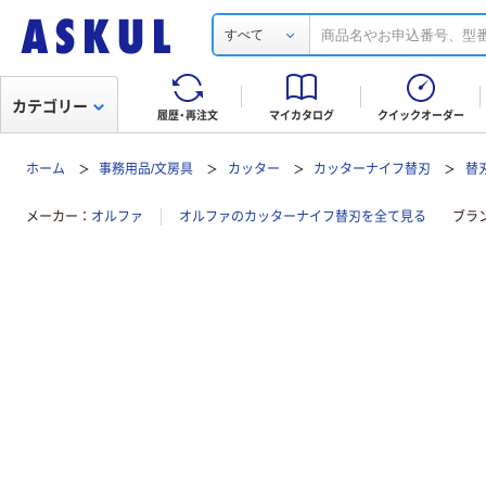
すべて
カテゴリー
履歴・再注文
マイカタログ
クイックオーダー
ホーム
事務用品/文房具
カッター
カッターナイフ替刃
替
メーカー
オルファ
オルファのカッターナイフ替刃を全て見る
ブラ