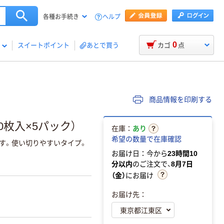
ヘルプ
各種お手続き
0
スイートポイント
あとで買う
カゴ
点
商品情報を印刷する
0枚入×5パック）
在庫：
あり
希望の数量で在庫確認
す。使い切りやすいタイプ。
お届け日：今から
23時間10
分以内
のご注文で、
8月7日
（金）
にお届け
お届け先：