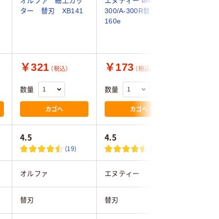
オルファ 細工カッ
エヌティー eA-
オルファ 
ター 替刃 XB141
300/A-300R替刃 BA-
小 10枚
160e
￥321
￥173
￥290
（税込）
（税込）
数量
数量
数量
カゴへ
カゴへ
4.5
4.5
4.5
(19)
(31)
オルファ
エヌティー
オルファ
替刃
替刃
替刃