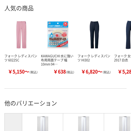
人気の商品
フォーク レディスパン
KAWAGUCHI 水に強い
フォーク レディスパン
フォーク 
ツ 6022SC
布用両面テープ 幅
ツ HI302
2917 白衣
10mm 94…
￥5,150～
￥638
￥6,820～
￥5,2
（税込）
（税込）
（税込）
他のバリエーション