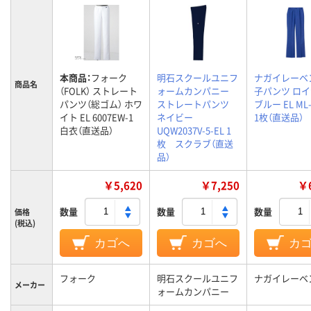
本商品：
フォーク
明石スクールユニフ
ナガイレーベ
商品名
（FOLK） ストレート
ォームカンパニー
子パンツ ロ
パンツ（総ゴム） ホワ
ストレートパンツ
ブルー EL ML-
イト EL 6007EW-1
ネイビー
1枚（直送品）
白衣（直送品）
UQW2037V-5-EL 1
枚 スクラブ（直送
品）
￥5,620
￥7,250
￥6
数量
数量
数量
価格
(税込)
カゴへ
カゴへ
カ
フォーク
明石スクールユニフ
ナガイレーベ
メーカー
ォームカンパニー