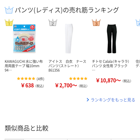
パンツ(レディス)の売れ筋ランキング
KAWAGUCHI 水に強い布
アイトス 白衣 ナース
チトセ Calala（キャララ）
住
用両面テープ 幅10mm
パンツ（ストレート）
パンツ 女性用 ブラック
デ
94…
861356
…
(
4件
)
￥10,870～
（税込）
￥638
￥2,700～
（税込）
（税込）
ランキングをもっと見る
類似商品と比較