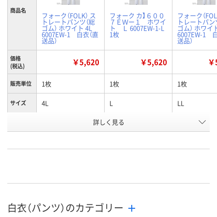
商品名
フォーク（FOLK） ス
フォーク カ】６００
フォーク（FOL
トレートパンツ（総
７ＥＷー１ ホワイ
トレートパン
ゴム） ホワイト 4L
ト Ｌ 6007EW-1-L
ゴム） ホワイト
6007EW-1 白衣（直
1枚
6007EW-1 
送品）
送品）
価格
￥5,620
￥5,620
￥5
(税込)
1枚
1枚
1枚
販売単位
4L
L
LL
サイズ
お申込番
詳しく見る
4016930
4016887
4016896
号
直送品
入荷待ち
直送品
在庫
8月25日（火）まで
8月25日（火）
お届け日
数量
数量
お取り扱い終了しま
白衣（パンツ）のカテゴリー
した
カゴへ
カ