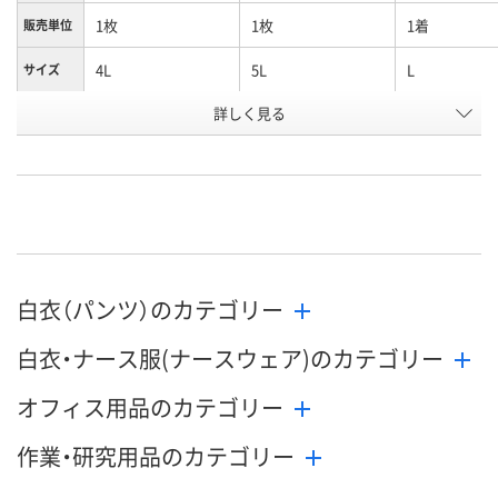
1枚
1枚
1着
販売単位
4L
5L
L
サイズ
お申込番
詳しく見る
U210621
U210623
XN33899
号
直送品
直送品
直送品
在庫
8月24日（月）まで
8月24日（月）まで
8月24日（月）
お届け日
数量
数量
数量
白衣（パンツ）のカテゴリー
カゴへ
カゴへ
カ
白衣・ナース服(ナースウェア)のカテゴリー
オフィス用品のカテゴリー
作業・研究用品のカテゴリー