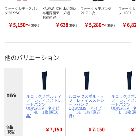
フォーク レディスパン
KAWAGUCHI 水に強い
フォーク 女子パンツ
フォーク 
ツ 6022SC
布用両面テープ 幅
2917 白衣
ツ HI302
10mm 94…
￥5,150～
￥638
￥5,280～
￥6,8
（税込）
（税込）
（税込）
他のバリエーション
商品名
ルコックスポルティ
ルコックスポルティ
ルコックスポ
フ レディスストレ
フ レディスストレ
フ レディス
ートパンツ
ートパンツ
ートパンツ
UQW2039 ネイビ
UQW2039 ネイビ
UQW2039 
ー 4L 1枚（直送
ー 5L 1枚（直送
ー L 1枚（
品）
品）
価格
￥7,150
￥7,150
￥7
(税込)