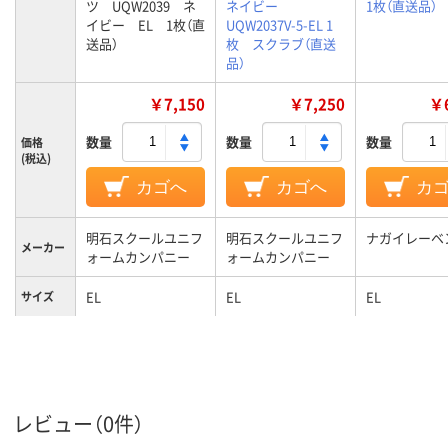
ツ UQW2039 ネ
ネイビー
1枚（直送品）
イビー EL 1枚（直
UQW2037V-5-EL 1
送品）
枚 スクラブ（直送
品）
￥7,150
￥7,250
￥6
数量
数量
数量
価格
(税込)
カゴへ
カゴへ
カ
明石スクールユニフ
明石スクールユニフ
ナガイレーベ
メーカー
ォームカンパニー
ォームカンパニー
EL
EL
EL
サイズ
カラーグ
ネイビー系
ネイビー系
ブルー系
ループ
女性用
女性用
対象
レビュー（0件）