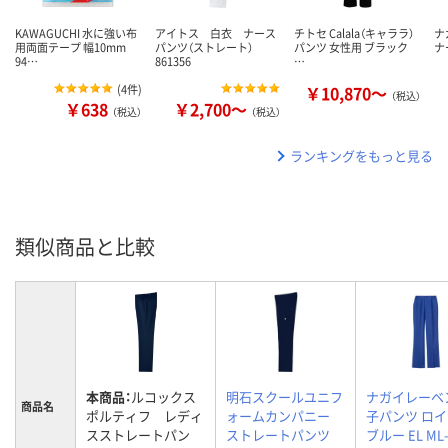
KAWAGUCHI 水に強い布
アイトス 白衣 ナース
チトセ Calala（キャララ）
ナ
用両面テープ 幅10mm
パンツ（ストレート）
パンツ 女性用 ブラック
ナ
94…
861356
…
(
4件
)
￥10,870～
（税込）
￥638
￥2,700～
（税込）
（税込）
ランキングをもっと見る
類似商品と比較
本商品：
ルコックス
明石スクールユニフ
ナガイレーベ
商品名
ポルティフ レディ
ォームカンパニー
子パンツ ロ
スストレートパン
ストレートパンツ
ブルー EL ML-