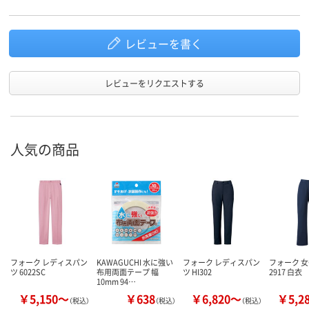
レビューを書く
レビューをリクエストする
人気の商品
フォーク レディスパン
KAWAGUCHI 水に強い
フォーク レディスパン
フォーク 
ツ 6022SC
布用両面テープ 幅
ツ HI302
2917 白衣
10mm 94…
￥5,150～
￥638
￥6,820～
￥5,2
（税込）
（税込）
（税込）