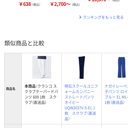
￥638
￥2,700～
（税込）
（税込）
ランキングをもっと見る
類似商品と比較
本商品：
クラシコ ス
明石スクールユニフ
ナガイレーベ
商品名
クラブテーパードパ
ォームカンパニー
子パンツ ロ
ンツ 609 1枚 スク
ストレートパンツ
ブルー EL ML-
ラブ（直送品）
ネイビー
1枚（直送品）
UQW2037V-5-EL 1
枚 スクラブ（直送
品）