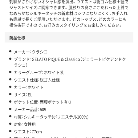
刺繍がさりげないオシャレ感を演出。ウエストは総ゴム仕様＋紐で
ジャストサイズに調節できます。肌触りの良さにこだわった上質で
なめらかなシルキータッチの新素材はシワになりにくく、お手入れ
も簡単で長くご愛用いただけます。どのトップス、どのカラーにも
相性抜群ですので、お好みのスタイリングをお楽しみください。
商品仕様
メーカー：クラシコ
ブランド：GELATO PIQUE & Classico（ジェラートピケアンドク
ラシコ）
カラーグループ：ホワイト系
ウエスト仕様：総ゴム仕様
カラー：ホワイト
サイズ：EL
ポケット位置：両腰ポケット有り
メーカー品番：609
材質：シルキータッチ(ポリエステル100%)
対象：女性用
ウエスト：77cm