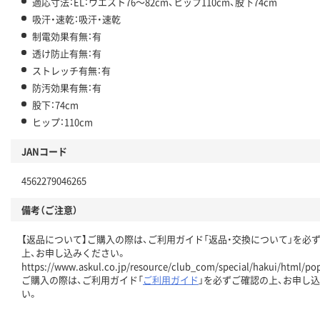
適応寸法：EL：ウエスト76～82cm、ヒップ110cm、股下74cm
吸汗・速乾：吸汗・速乾
制電効果有無：有
透け防止有無：有
ストレッチ有無：有
防汚効果有無：有
股下：74cm
ヒップ：110cm
JANコード
4562279046265
備考（ご注意）
【返品について】ご購入の際は、ご利用ガイド「返品・交換について」を必
上、お申し込みください。
https://www.askul.co.jp/resource/club_com/special/hakui/html/po
ご購入の際は、ご利用ガイド「
ご利用ガイド
」を必ずご確認の上、お申し
い。