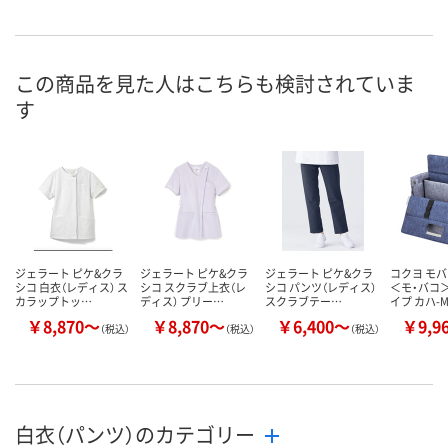
お申込番
X318233
X634862
X318240
号
直送品
直送品
直送品
在庫
この商品を見た人はこちらも検討されていま
す
8月20日（木）まで
8月20日（木）まで
8月20日（木）
お届け日
数量
数量
数量
カゴへ
カゴへ
カ
ジェラート ピケ&クラ
ジェラート ピケ&クラ
ジェラート ピケ&クラ
コクヨ モ
シコ 白衣（レディス） ス
シコ スクラブ上衣（レ
シコ パンツ（レディス）
＜モ・バコ
カラップトッ…
ディス） プリー…
スクラブテー…
イプ カハ-
￥8,870～
￥8,870～
￥6,400～
￥9,9
（税込）
（税込）
（税込）
白衣（パンツ）のカテゴリー