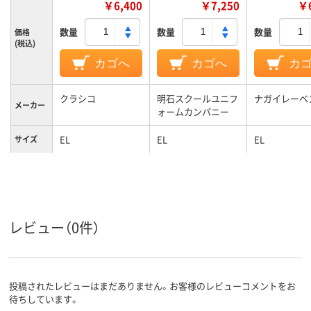
￥6,400
￥7,250
￥6
数量
数量
数量
価格
(税込)
カゴへ
カゴへ
カ
クラシコ
明石スクールユニフ
ナガイレーベ
メーカー
ォームカンパニー
EL
EL
EL
サイズ
カラーグ
ホワイト系
ネイビー系
ブルー系
ループ
女性用
女性用
対象
レビュー（0件）
投稿されたレビューはまだありません。お客様のレビューコメントをお
待ちしています。