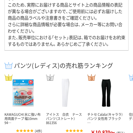
このため、実際にお届けする商品とサイト上の商品情報の表記
が異なる場合がございますので、ご使用前には必ずお届けした
商品の商品ラベルや注意書きをご確認ください。
さらに詳細な商品情報が必要な場合は、メーカー等にお問い合
わせください。
また、販売単位における「セット」表記は、箱でのお届けをお約束
するものではありません。あらかじめご了承ください。
パンツ(レディス)の売れ筋ランキング
KAWAGUCHI 水に強い布
アイトス 白衣 ナース
チトセ Calala（キャララ）
住
用両面テープ 幅10mm
パンツ（ストレート）
パンツ 女性用 ブラック
デ
94…
861356
…
(
4件
)
￥10,870～
（税込）