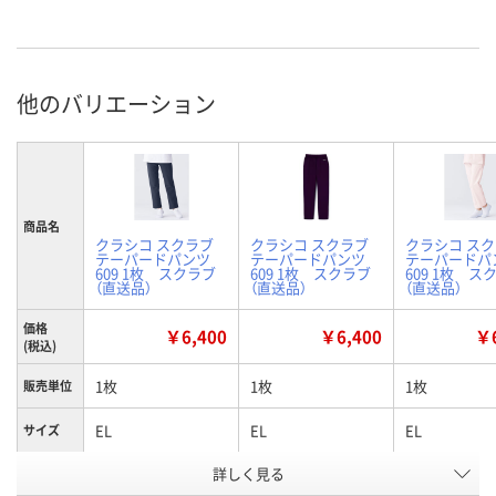
他のバリエーション
商品名
クラシコ スクラブ
クラシコ スクラブ
クラシコ ス
テーパードパンツ
テーパードパンツ
テーパードパ
609 1枚 スクラブ
609 1枚 スクラブ
609 1枚 ス
（直送品）
（直送品）
（直送品）
価格
￥6,400
￥6,400
￥6
(税込)
1枚
1枚
1枚
販売単位
EL
EL
EL
サイズ
詳しく見る
ディープネイビー
バーガンディー
ピンク
カラー