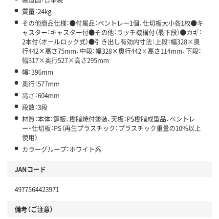
質量：24kg
その他商品仕様：●付属品：ペントレー1個、仕切板大小各1枚●キ
ャスター：キャスター付●その他：ラッチ機構付（最下段）●カギ：
2本付（オールロック式）●引き出し有効内寸法：上段：幅328×奥
行442×高さ75mm、中段：幅328×奥行442×高さ114mm、下段：
幅317×奥行527×高さ295mm
幅：396mm
奥行：577mm
高さ：604mm
段数：3段
材質：本体：鋼板、樹脂焼付塗装、天板：PS樹脂成型品、ペントレ
ー・仕切板：PS（再生プラスチック：プラスチック重量の10%以上
使用）
カラーグループ：ホワイト系
JANコード
4977564423971
備考（ご注意）