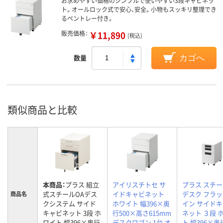
お求めやすい価格のシンプルで使いやすい3段キャビネッ
ト。オールロック式で安心、安全。小物もスッキリ整理でき
るペントレー付き。
販売価格：
￥11,890
(税込)
数量
カゴへ
類似商品と比較
本商品：
プラス 組立
アイリスチトセ サ
プラス スチー
式スチールOAデス
イドキャビネット
デスク フラ
商品名
クシステム サイド
ホワイト 幅396×奥
イン サイド
キャビネット 3段 ホ
行500×高さ615mm
ネット ３段 
ワイト 幅396×奥行
デスクワゴン 1台 オ
ト 幅396×奥