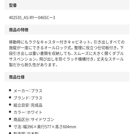
型番
402535_AS:RYー046SCー3
商品の特徴
移動時にもラクなキャスター付きキャビネット。引き出しすべての
施錠が一度にできるオールロック式。整理に役立つ仕切板付き。下
段引き出しは重い書類を収納しても、スムーズに大きく開くダブル
サスペンション。飛び出しを防ぐラッチ機構付き。丈夫なスチール
製だから耐久性があります。
商品仕様
メーカー：プラス
ブランド：プラス
組立目安：完成品
カラー：ホワイト
商品区分：サイドワゴン
寸法：幅396×奥行577×高さ604mm
製造国：日本製