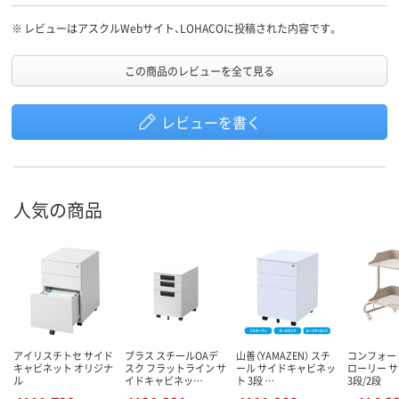
※
レビューはアスクルWebサイト、LOHACOに投稿された内容です。
この商品のレビューを全て見る
レビューを書く
人気の商品
アイリスチトセ サイド
プラス スチールOAデ
山善（YAMAZEN） スチ
コンフォー
キャビネット オリジナ
スク フラットライン サ
ール サイドキャビネッ
ローリー 
ル
イドキャビネッ…
ト 3段 …
3段/2段