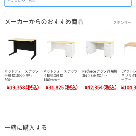
メーカーからのおすすめ商品
スポンサー
ネットフォース ナッツ
ネットフォース ナッツ
Netforce ナッツ 両袖机
【アウト
平机 幅1000×奥行
片袖机 3段 幅
3段×3段 幅14…
キ サリダ
600…
1400mm…
ーア…
¥19,358（税込）
¥31,825（税込）
¥42,354（税込）
¥104,
一緒に購入する