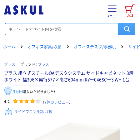
カゴ
メニュー
ホーム
オフィス家具/収納
オフィスデスク/事務机
サイド
プラス
ブランド：
プラス
プラス 組立式スチールOAデスクシステム サイドキャビネット 3段
ホワイト 幅396×奥行577×高さ604mm RYー046SCー3 WH 1台
3
万回
購入いただきました！
4.2
（
7
件のレビュー
）
サイドワゴン/脇机 7位