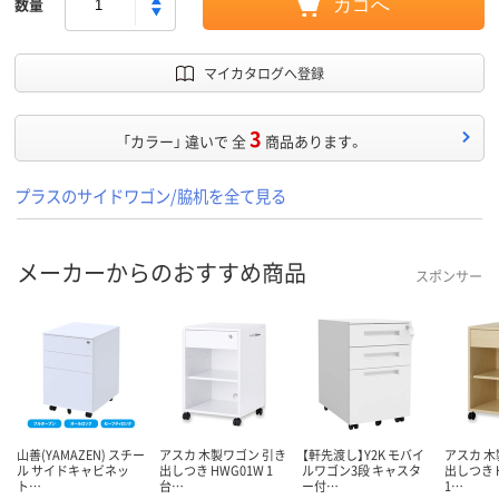
数量
カゴへ
マイカタログへ登録
3
「カラー」 違いで 全
商品あります。
プラスのサイドワゴン/脇机を全て見る
メーカーからのおすすめ商品
スポンサー
山善(YAMAZEN) スチー
アスカ 木製ワゴン 引き
【軒先渡し】Y2K モバイ
アスカ 木
ル サイドキャビネッ
出しつき HWG01W 1
ルワゴン3段 キャスタ
出しつき 
ト…
台…
ー付…
1…