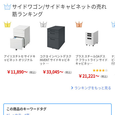
サイドワゴン/サイドキャビネットの売れ
筋ランキング
アイリスチトセ サイドキ
コクヨ インベントデスク
プラス スチールOAデス
ナ
ャビネット オリジナル
INVENT サイドキャビネ
ク フラットライン サイド
ビ
ット …
キャビネッ…
行
￥11,890～
￥33,045～
（税込）
（税込）
￥21,221～
（税込）
ランキングをもっと見る
この商品のキーワードタグ
#しっかり
#楽