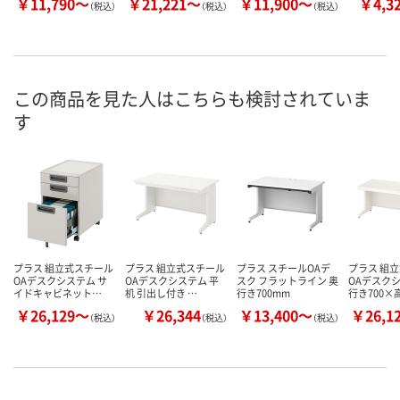
￥11,790～
￥21,221～
￥11,900～
￥4,3
（税込）
（税込）
（税込）
この商品を見た人はこちらも検討されていま
す
プラス 組立式スチール
プラス 組立式スチール
プラス スチールOAデ
プラス 組
OAデスクシステム サ
OAデスクシステム 平
スク フラットライン 奥
OAデスクシ
イドキャビネット…
机 引出し付き …
行き700mm
行き700×
￥26,129～
￥26,344
￥13,400～
￥26,1
（税込）
（税込）
（税込）