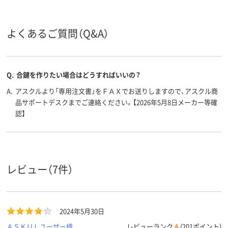
24kg
15kg
23kg
質量
アスクル
よくあるご質問（Q&A）
商品環境
15
スコア
Q.
合鍵を作りたい場合はどうすればいいの？
A.
アスクルより「専用注文書」をＦＡＸでお送りしますので、アスクル商
品サポートデスクまでご連絡ください。【2026年5月8日メーカー等確
認】
レビュー（7件）
2024年5月30日
ＡＳＫＵＬユーザー様
レビューランク
A
(201ポイント)