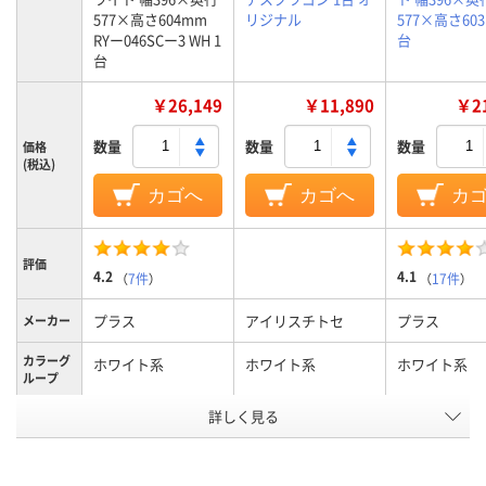
577×高さ604mm
リジナル
577×高さ603
RYー046SCー3 WH 1
台
台
￥26,149
￥11,890
￥21
数量
数量
数量
価格
(税込)
カゴへ
カゴへ
カ
評価
4.2
4.1
（
7件
）
（
17件
）
プラス
アイリスチトセ
プラス
メーカー
カラーグ
ホワイト系
ホワイト系
ホワイト系
ループ
詳しく見る
3段
3段
3段
段数
サイドワゴン
サイドワゴン
サイドワゴン
商品区分