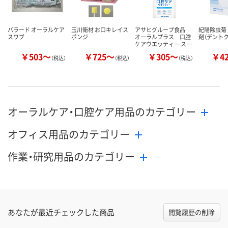
バラード オーラルケア
玉川衛材 お口キレイス
アサヒグループ食品
紀陽除虫菊
スワブ
ポンジ
オーラルプラス 口腔
剤（デントク
ケアウエッティー ス…
￥503～
￥725～
￥305～
￥4
（税込）
（税込）
（税込）
オーラルケア・口腔ケア用品のカテゴリー
オフィス用品のカテゴリー
作業・研究用品のカテゴリー
あなたが最近チェックした商品
閲覧履歴の削除