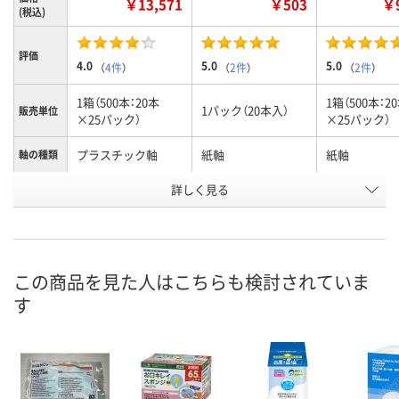
￥13,571
￥503
￥9
(税込)
評価
4.0
5.0
5.0
（
4件
）
（
2件
）
（
2件
）
1箱（500本：20本
1箱（500本：2
1パック（20本入）
販売単位
×25パック）
×25パック）
プラスチック軸
紙軸
紙軸
軸の種類
お申込番
詳しく見る
567778
410869
567769
号
入荷待ち
入荷待ち
在庫
お届け日
この商品を見た人はこちらも検討されていま
お取り扱い終了しま
現在ご注文いただけ
お取り扱い終
す
した
ません
した