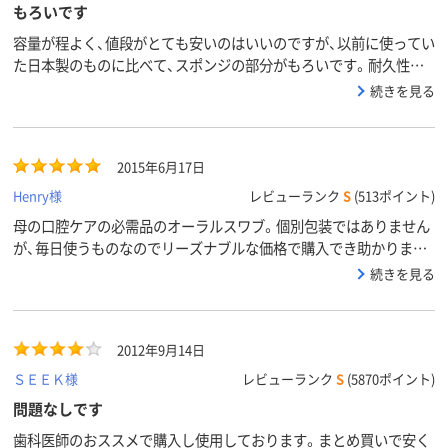
もろいです
容量が程よく、値段がとても安いのはいいのですが、以前に使ってい
た日本製のものに比べて、スポンジの部分がもろいです。耐久性が
あまりないので、これだと高くてもある程度の期間使える日本製の
続きを見る
ものの方が、コスパがいいかもしれません。
2015年6月17日
Henry様
レビューランク
S
(513ポイント)
母の口腔ケアの必需品のオーラルスワブ。個別包装ではありません
が、毎日使うものなのでリーズナブルな価格で購入でき助かりま
す。こちらは輸入品だと思いますが、ドラッグストアで買うより断
続きを見る
然お得です。
2012年9月14日
ＳＥＥＫ様
レビューランク
S
(5870ポイント)
問題なしです
歯科医師のおススメで購入し使用しております。まとめ買いで安く