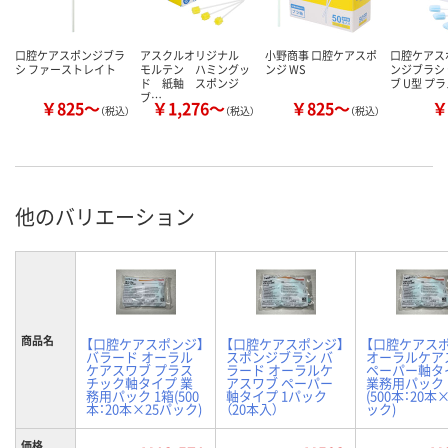
口腔ケアスポンジブラ
アスクルオリジナル
小野商事 口腔ケアスポ
口腔ケアス
シ ファーストレイト
モルテン ハミングッ
ンジ WS
ンジブラシ
ド 紙軸 スポンジ
ブ U型 プ
ブ…
￥825～
￥1,276～
￥825～
￥
（税込）
（税込）
（税込）
他のバリエーション
商品名
【口腔ケアスポンジ】
【口腔ケアスポンジ】
【口腔ケアス
バラード オーラル
スポンジブラシ バ
オーラルケア
ケアスワブ プラス
ラード オーラルケ
ペーパー軸タ
チック軸タイプ 業
アスワブ ペーパー
業務用パック 
務用パック 1箱(500
軸タイプ 1パック
(500本：20本
本：20本×25パック)
（20本入）
ック)
価格