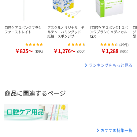
口腔ケアスポンジブラシ
アスクルオリジナル モ
【口腔ケアスポンジ】 スポ
口
ファーストレイト
ルテン ハミングッド
ンジブラシ Ciメディカル
ジ
紙軸 スポンジブ…
Ciス…
型
(
49件
)
￥825～
￥1,276～
￥1,288
（税込）
（税込）
（税込）
ランキングをもっと見る
商品に関連するページ
おすすめ特集一覧