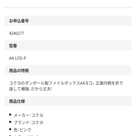
お申込番号
4240177
型番
A4-LFD-P
商品の特徴
コクヨのダンボール製ファイルボックスA4ヨコ。正面内側を折り
返して補強、だから丈夫!
商品仕様
メーカー：コクヨ
ブランド：コクヨ
色：ピンク