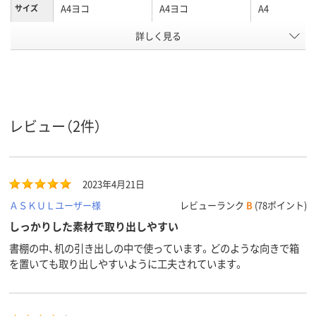
A4ヨコ
A4ヨコ
A4
サイズ
カラーグ
詳しく見る
ピンク系
ブラウン系
ブルー系
ループ
102mm、102
100
102
背幅
ヨコ
ヨコ
ヨコ
向き
レビュー（2件）
アスクル
商品環境
75
スコア
2023年4月21日
ＡＳＫＵＬユーザー様
レビューランク
B
(78ポイント)
しっかりした素材で取り出しやすい
書棚の中、机の引き出しの中で使っています。どのような向きで箱
を置いても取り出しやすいように工夫されています。