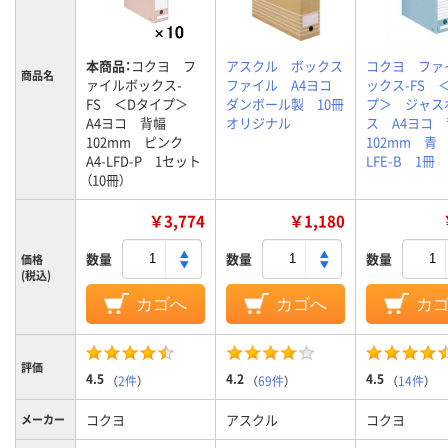
本商品：
コクヨ フ
アスクル ボックス
コクヨ ファ
商品名
ァイルボックス-
ファイル A4ヨコ
ックス-FS 
FS ＜Dタイプ＞
ダンボール製 10冊
プ＞ ジャス
A4ヨコ 背幅
オリジナル
ス A4ヨコ
102mm ピンク
102mm 青 
A4-LFD-P 1セット
LFE-B 1冊
（10冊）
￥3,774
￥1,180
数量
数量
数量
価格
(税込)
カゴへ
カゴへ
カ
評価
4.5
4.2
4.5
（
2件
）
（
69件
）
（
14件
）
コクヨ
アスクル
コクヨ
メーカー