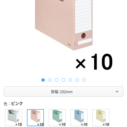
背幅：102mm
ピンク
色