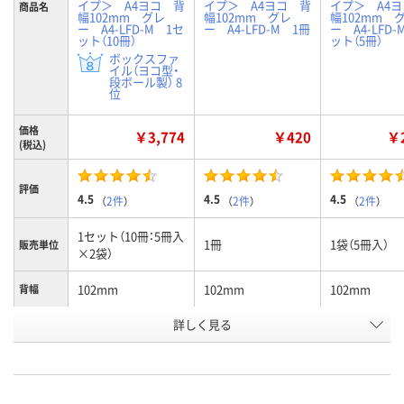
イプ＞ A4ヨコ 背
イプ＞ A4ヨコ 背
イプ＞ A4
商品名
幅102mm グレ
幅102mm グレ
幅102mm 
ー A4-LFD-M 1セ
ー A4-LFD-M 1冊
ー A4-LFD-
ット（10冊）
ット（5冊）
ボックスファ
イル（ヨコ型・
段ボール製） 8
位
価格
￥3,774
￥420
￥2
(税込)
評価
4.5
4.5
4.5
（
2件
）
（
2件
）
（
2件
）
1セット（10冊：5冊入
1冊
1袋（5冊入）
販売単位
×2袋）
102mm
102mm
102mm
背幅
詳しく見る
グレー
グレー
グレー
色
お申込番
9742799
9048103
9677430
号