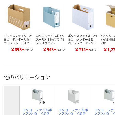
ボックスファイル A4
コクヨ ファイルボック
ボックスファイル A4
アスクル 
ヨコ ダンボール製
スーFS＜Eタイプ＞A4
ヨコ ダンボール製
ァイル〈頑
ナチュラル アスク…
ジャスボックス
ベーシック アスク…
タ付
￥653～
￥543～
￥714～
￥1,2
（税込）
（税込）
（税込）
他のバリエーション
コクヨ ファイルボ
コクヨ ファイルボ
コクヨ ファ
ックス-FS ＜Dタ
ックス-FS ＜Dタ
ックス-FS 