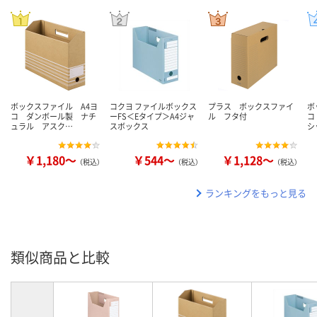
ボックスファイル A4ヨ
コクヨ ファイルボックス
プラス ボックスファイ
ボ
コ ダンボール製 ナチ
ーFS＜Eタイプ＞A4ジャ
ル フタ付
コ
ュラル アスク…
スボックス
シ
￥1,180～
￥544～
￥1,128～
（税込）
（税込）
（税込）
ランキングをもっと見る
類似商品と比較