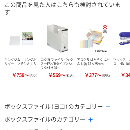
あり
あり
あり
在庫
この商品を見た人はこちらも検討されていま
す
8月12日（水）
8月12日（水）
8月12日（水）
お届け日
数量
数量
数量
カゴへ
カゴへ
カ
キングジム キングホ
コクヨ ファイルボック
アスクル はたらく ふせ
マックス 
ルダー マチ付Ａ４Ｓ
スーFS＜Bタイプ＞A4
ん 付箋 75×25mm
ス HD-10
フタ付き 背…
￥759～
￥569～
￥377～
￥3
（税込）
（税込）
（税込）
ボックスファイル（ヨコ）のカテゴリー
ボックスファイルのカテゴリー