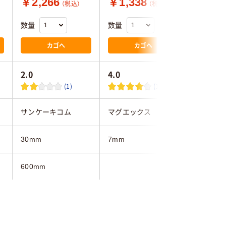
￥2,266
￥1,338
￥25,
（税込）
（税込）
数量
数量
数量
カゴへ
カゴへ
2.0
4.0
4.0
(1)
(1)
サンケーキコム
マグエックス
トラスコ
30mm
7mm
52ｍｍ
600mm
1200mm
450mm
900mm
月予定枠入り
月間予定表
月予定枠