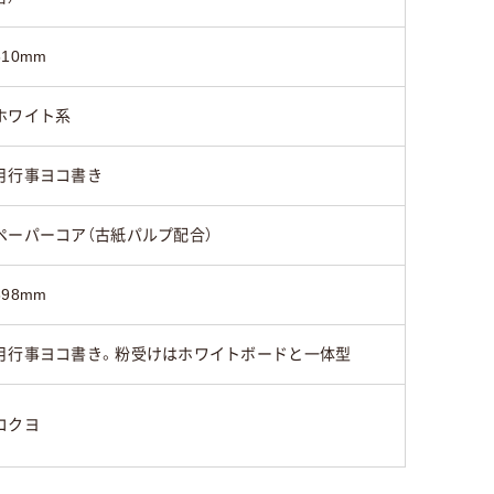
610mm
ホワイト系
月行事ヨコ書き
ペーパーコア（古紙パルプ配合）
898mm
月行事ヨコ書き。粉受けはホワイトボードと一体型
コクヨ