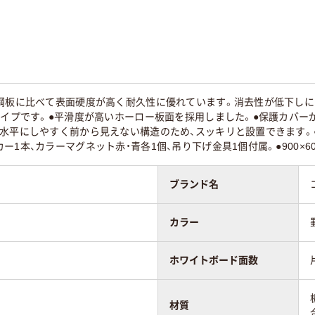
ールタイプ
スチールタイプ
ホーロータイプ
装鋼板に比べて表面硬度が高く耐久性に優れています。消去性が低下し
タイプです。●平滑度が高いホーロー板面を採用しました。●保護カバー
水平にしやすく前から見えない構造のため、スッキリと設置できます。
1本、カラーマグネット赤・青各1個、吊り下げ金具1個付属。●900×60
（罫引）
片面（罫引）
片面（罫引）
ブランド名
イト系
ホワイト系
ホワイト系
カラー
0g
3000g
3330g
ホワイトボード面数
材質