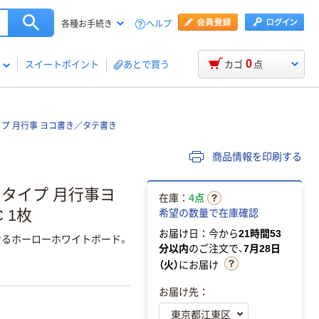
ヘルプ
各種お手続き
0
スイートポイント
あとで買う
カゴ
点
イプ 月行事 ヨコ書き／タテ書き
商品情報を印刷する
ータイプ 月行事ヨ
在庫：
4点
 1枚
希望の数量で在庫確認
お届け日：今から
21時間53
けるホーローホワイトボード。
分以内
のご注文で、
7月28日
（火）
にお届け
お届け先：