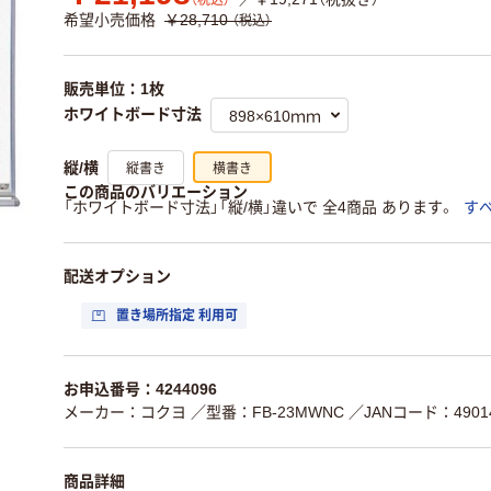
（税込）
希望小売価格
￥28,710
（税込）
販売単位：1枚
ホワイトボード寸法
縦書き
横書き
縦/横
この商品のバリエーション
「ホワイトボード寸法」「縦/横」違いで 全4商品 あります。
す
配送オプション
置き場所指定 利用可
お申込番号：4244096
メーカー：コクヨ
／型番：FB-23MWNC
／JANコード：49014
商品詳細