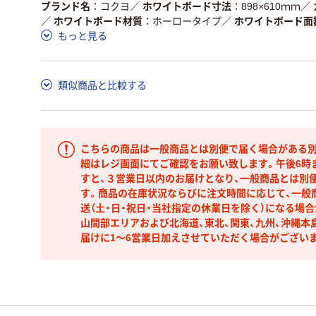
ブランド名
コクヨ
／
ホワイトボード寸法
898×610ｍｍ
／
／
ホワイトボード材質
ホーロータイプ
／
ホワイトボード面
もっと見る
類似商品と比較する
こちらの商品は一般商品とは別便で届く場合がある別
細はレジ画面にてご確認をお願い致します。午後6時
すと、３営業日以内のお届けとなり、一般商品とは別
す。商品の在庫状況ならびに注文時間に応じて、一般
送（土・日・祝日・当社指定の休業日を除く）になる場
山間部エリアおよび北海道、東北、関東、九州、沖縄本
届けに1～6営業日加えさせていただく場合がござい