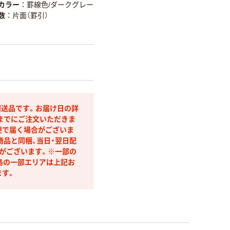
カラー
罫線色/ダークグレー
数
片面（罫引）
送品です。お届け日の詳
までにご注文いただきま
便で届く場合がございま
商品と同梱、当日・翌日配
合がございます。※一部の
島の一部エリアは上記お
ます。