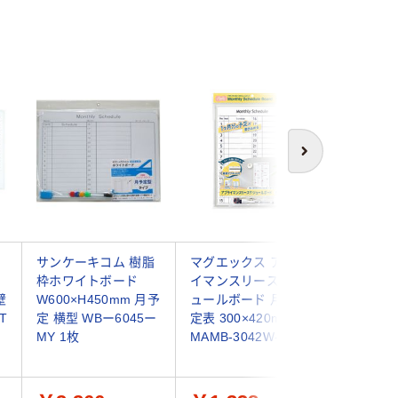
次へ
サンケーキコム 樹脂
マグエックス アプラ
トラスコ
枠ホワイトボード
イマンスリースケジ
TRUSC
壁
W600×H450mm 月予
ュールボード 月間予
ホワイト
T
定 横型 WBー6045ー
定表 300×420mm
定表・縦 9
MY 1枚
MAMB-3042W-Y 1枚
212 1枚 