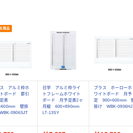
気商品
ス アルミ枠ホ
日学 アルミ枠ライ
プラス ホーローホ
トボード 罫引
トフレームホワイト
ワイトボード 月予
予定表
ボード 月予定表2ヶ
定 900×600mm 
0×600mm 壁掛
月縦 600×890mm
掛け WBK-0906HJ
BK-0906SJT
LT-13SY