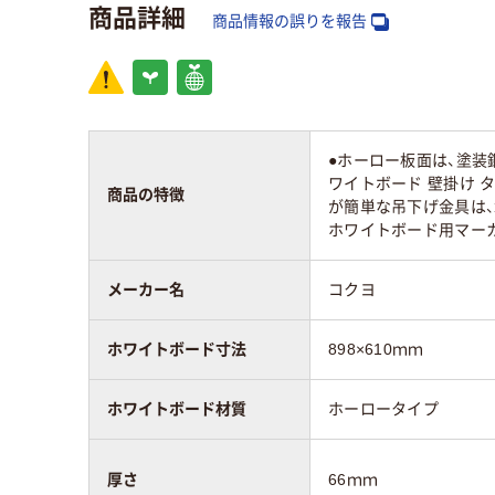
商品詳細
商品情報の誤りを報告
ホワイトボード材
質
ホーロータイプ
スチ
●ホーロー板面は、塗
ワイトボード 壁掛け 
商品の特徴
が簡単な吊下げ金具は、
ホワイトボード面
ホワイトボード用マーカー
片面（罫引）
片面
数
メーカー名
コクヨ
カラーグループ
ホワイト系
ホワ
ホワイトボード寸法
898×610ｍｍ
質量
3.6kg
203
ホワイトボード材質
ホーロータイプ
厚さ
66ｍｍ