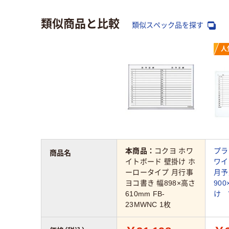
類似商品と比較
類似スペック品を探す
人
本商品：
コクヨ ホワ
プラ
商品名
イトボード 壁掛け ホ
ワイ
ーロータイプ 月行事
月
ヨコ書き 幅898×高さ
90
610mm FB-
け W
23MWNC 1枚