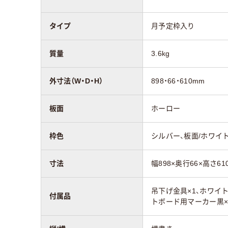
タイプ
月予定枠入り
質量
3.6kg
外寸法（W・D・H）
898・66・610mm
板面
ホーロー
枠色
シルバー、板面/ホワイ
寸法
幅898×奥行66×高さ61
吊下げ金具×1、ホワイ
付属品
トボード用マーカー黒×