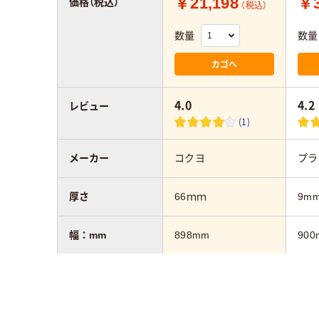
￥21,198
￥3
価格（税込）
（税込）
数量
数量
カゴへ
4.0
4.2
レビュー
(1)
メーカー
コクヨ
プラ
厚さ
66ｍｍ
9m
幅：mm
898mm
900
高さ：mm
610mm
600
タイプ
月予定枠入り
罫引