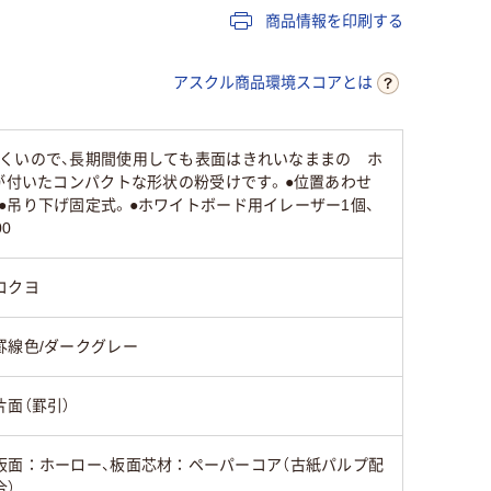
商品情報を印刷する
板面:ス
ト、フレー
アスクル商品環境スコアとは
芯材:硬
スチール
（古紙配合
上）、吊金
にくいので、長期間使用しても表面はきれいなままの ホ
（スライ
が付いたコンパクトな形状の粉受けです。●位置あわせ
●吊り下げ固定式。●ホワイトボード用イレーザー1個、
0
片面（罫引）
片面
片面（罫引
コクヨ
ホワイト系
ホワイト
罫線色/ダークグレー
778g
7500g
片面（罫引）
板面：ホーロー、板面芯材：ペーパーコア（古紙パルプ配
合）