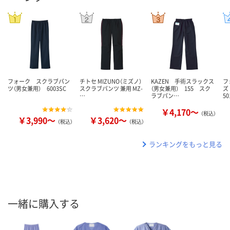
フォーク スクラブパン
チトセ MIZUNO（ミズノ）
KAZEN 手術スラックス
フ
ツ（男女兼用） 6003SC
スクラブパンツ 兼用 MZ-
（男女兼用） 155 スク
ズ
…
ラブパン…
50
￥4,170～
（税込）
￥3,990～
￥3,620～
（税込）
（税込）
ランキングをもっと見る
一緒に購入する