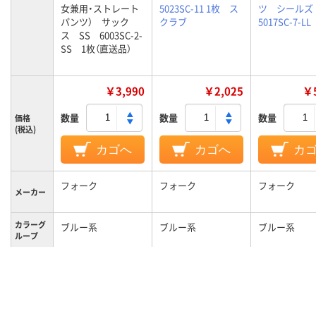
女兼用・ストレート
5023SC-11 1枚 ス
ツ シールズ
パンツ） サック
クラブ
5017SC-7-L
ス SS 6003SC-2-
SS 1枚（直送品）
￥3,990
￥2,025
￥5
数量
数量
数量
価格
(税込)
カゴへ
カゴへ
カ
フォーク
フォーク
フォーク
メーカー
カラーグ
ブルー系
ブルー系
ブルー系
ループ
SS
L
LL
サイズ
男女兼用
男女兼用
対象