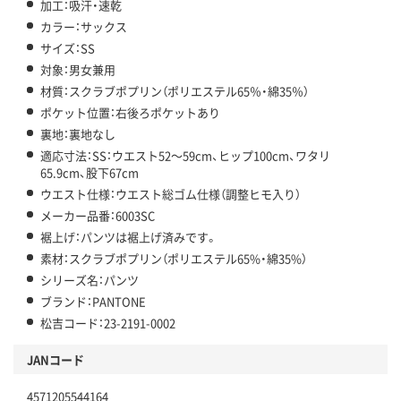
加工：吸汗・速乾
カラー：サックス
サイズ：SS
対象：男女兼用
材質：スクラブポプリン（ポリエステル65％・綿35％）
ポケット位置：右後ろポケットあり
裏地：裏地なし
適応寸法：SS：ウエスト52～59cm、ヒップ100cm、ワタリ
65.9cm、股下67cm
ウエスト仕様：ウエスト総ゴム仕様（調整ヒモ入り）
メーカー品番：6003SC
裾上げ：パンツは裾上げ済みです。
素材：スクラブポプリン（ポリエステル65%・綿35%）
シリーズ名：パンツ
ブランド：PANTONE
松吉コード：23-2191-0002
JANコード
4571205544164