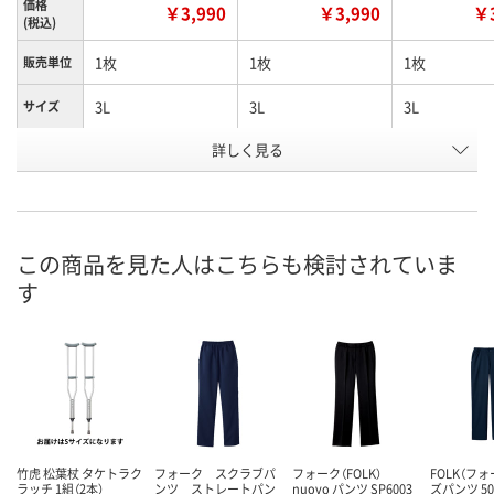
価格
￥3,990
￥3,990
￥3
(税込)
1枚
1枚
1枚
販売単位
3L
3L
3L
サイズ
詳しく見る
グリーン
サックス
ダークグレー
カラー
お申込番
4270971
4270908
4271075
号
直送品
7点
直送品
在庫
この商品を見た人はこちらも検討されていま
す
8月24日（月）まで
8月9日（日）
8月24日（月）
お届け日
数量
数量
数量
カゴへ
カゴへ
カ
竹虎 松葉杖 タケトラク
フォーク スクラブパ
フォーク（FOLK）
FOLK（フォ
ラッチ 1組（2本）
ンツ ストレートパン
nuovo パンツ SP6003
ズパンツ 50