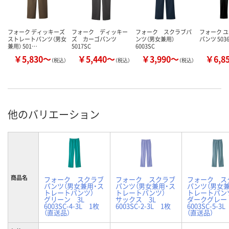
フォーク ディッキーズ
フォーク ディッキー
フォーク スクラブパ
フォーク 
ストレートパンツ（男女
ズ カーゴパンツ
ンツ（男女兼用）
パンツ 503
兼用） 501…
5017SC
6003SC
￥5,830～
￥5,440～
￥3,990～
￥6,8
（税込）
（税込）
（税込）
他のバリエーション
商品名
フォーク スクラブ
フォーク スクラブ
フォーク ス
パンツ（男女兼用・ス
パンツ（男女兼用・ス
パンツ（男女兼
トレートパンツ）
トレートパンツ）
トレートパ
グリーン 3L
サックス 3L
ダークグレー
6003SC-4-3L 1枚
6003SC-2-3L 1枚
6003SC-5-3
（直送品）
（直送品）