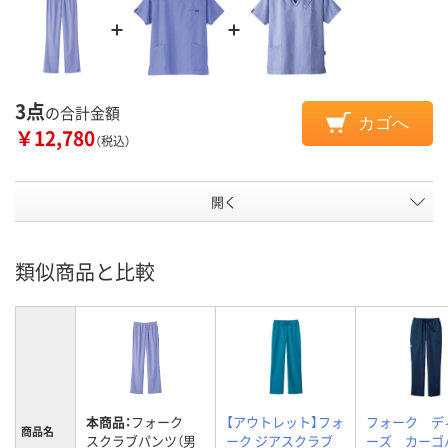
3点
の合計金額
カゴへ
￥12,780
（税込）
開く
類似商品と比較
本商品：
フォーク
【アウトレット】フォ
フォーク デ
商品名
スクラブパンツ（男
ーク ジアスクラブ
ーズ カーゴ