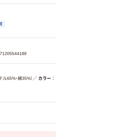
可
1205544188
65%・綿35%）
／
カラー