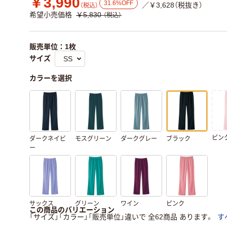
￥3,990
31.6%OFF
／￥3,628（税抜き）
（税込）
希望小売価格
￥5,830
（税込）
販売単位：1枚
サイズ
カラーを選択
ピン
ダークネイビ
モスグリーン
ダークグレー
ブラック
ー
サックス
グリーン
ワイン
ピンク
この商品のバリエーション
「サイズ」「カラー」「販売単位」違いで 全62商品 あります。
す