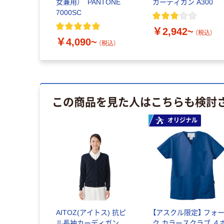
女兼用） PANTONE
カーディガン A300
7000SC
￥2,942~
（税込）
￥4,090~
（税込）
この商品を見た人はこちらも検討
オリジナル
AITOZ(アイトス) 抗ピ
【アスクル限定】 フォ
ル長袖カーディガン
ク カラースクラブ ４