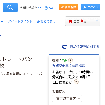
ヘルプ
各種お手続き
0
スイートポイント
あとで買う
カゴ
点
C
商品情報を印刷する
ストレートパン
在庫：
2点
1枚
希望の数量で在庫確認
お届け日：今から
21時間56
ンツ。男女兼用のストレートパ
分以内
のご注文で、
8月1日
（土）
にお届け
お届け先：