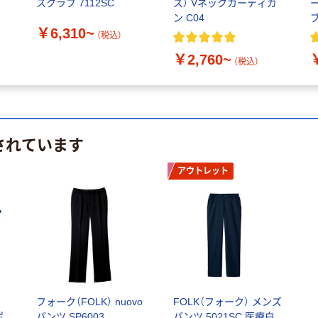
スクラブ 7112SC
ズ） Vネックカーディガ
ン C04
ブ
￥6,310~
（税込）
￥2,760~
（税込）
されています
アウトレット
ー
フォーク（FOLK） nuovo
FOLK（フォーク） メンズ
ポ
パンツ SP6003
パンツ 5021SC 医療白