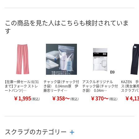
お申込番
4270971
4270908
4271075
号
直送品
7点
直送品
在庫
この商品を見た人はこちらも検討されていま
す
8月25日（火）まで
8月11日（火）
8月25日（火）
お届け日
数量
数量
数量
カゴへ
カゴへ
カ
【在庫一掃セール！8/31
チャック袋（チャック付
アスクルオリジナル
KAZEN 
まで】フォーク ストレ
き袋） 0.04mm厚 伊
チャック袋（チャック付
ス（男女兼用
ートパンツ(…
藤忠リーテイ…
き袋） 0.04m…
スクラブパ
￥1,995
￥358～
￥370～
￥4,1
（税込）
（税込）
（税込）
スクラブのカテゴリー