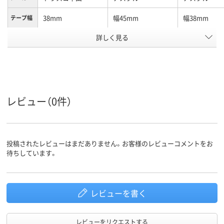
38mm
幅45mm
幅38mm
テープ幅
詳しく見る
手で切れる
手で切れる
テープタ
イプ
長さ（m）：25、25m
25m
25m
長さ
アスクル
商品環境
25
10
レビュー（0件）
スコア
投稿されたレビューはまだありません。お客様のレビューコメントをお
待ちしています。
レビューを書く
レビューをリクエストする