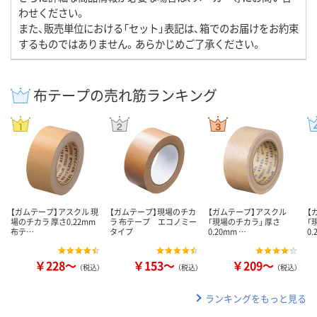
わせください。
また、販売単位における「セット」表記は、箱でのお届けをお約束
するものではありません。あらかじめご了承ください。
布テープの売れ筋ランキング
【ガムテープ】アスクル 現
【ガムテープ】現場のチカ
【ガムテープ】アスクル
【
場のチカラ 厚さ0.22mm
ラ 布テープ エコノミー
「現場のチカラ」 厚さ
「
布テ…
タイプ
0.20mm …
0.
￥228～
￥153～
￥209～
（税込）
（税込）
（税込）
ランキングをもっと見る