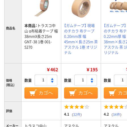
本商品：
トラスコ中
【ガムテープ】 現場
【ガムテープ】
商品名
山 α布粘着テープ 幅
のチカラ 布テープ
のチカラ 布
38mmX長さ25m
0.20mm厚 幅
0.22mm厚 幅
GNT-38 1巻 001-
45mm×長さ25m 茶
38mm×長さ2
5270
アスクル 1巻 オリジ
アスクル 茶 1
ナル
リジナル
￥462
￥195
数量
数量
数量
価格
(税込)
カゴへ
カゴへ
カ
評価
4.1
4.2
（
32件
）
（
34件
）
トラスコ中山
アスクル
アスクル
メーカー