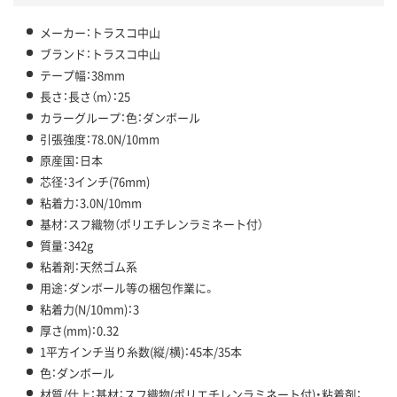
メーカー：トラスコ中山
ブランド：トラスコ中山
テープ幅：38mm
長さ：長さ（m）：25
カラーグループ：色：ダンボール
引張強度：78.0N/10mm
原産国：日本
芯径：3インチ(76mm)
粘着力：3.0N/10mm
基材：スフ織物（ポリエチレンラミネート付）
質量：342g
粘着剤：天然ゴム系
用途：ダンボール等の梱包作業に。
粘着力(N/10mm)：3
厚さ(mm)：0.32
1平方インチ当り糸数(縦/横)：45本/35本
色：ダンボール
材質/仕上：基材：スフ織物(ポリエチレンラミネート付)・粘着剤：