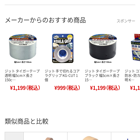
メーカーからのおすすめ商品
スポンサー
ジット タイガーテープ
ジット 手で切れるコア
ジット タイガーテープ
ジット 
透明 幅5cm×長さ
ラグリップ KG-CUT 1
ブラック 幅5cm×長さ
防水・防カ
150c…
個
15…
明 K…
¥1,199（税込）
¥999（税込）
¥1,199（税込）
¥1,
類似商品と比較