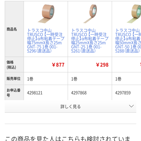
商品名
トラスコ中山
トラスコ中山
トラスコ中山
TRUSCO 【一時受注
TRUSCO 【一時受注
TRUSCO 【
停止】α布粘着テープ
停止】α布粘着テープ
停止】α布粘
幅75mmX長さ25m
幅25mmX長さ25m
幅50mmX長さ
GNT-75 1巻 001-
GNT-25 1巻 001-
GNT-50 1巻 0
5296（直送品）
5261（直送品）
5288（直送品）
価格
￥877
￥298
(税込)
1巻
1巻
1巻
販売単位
お申込番
4298121
4297868
4297859
号
詳しく見る
あり
あり
あり
在庫
8月19日（水）まで
8月12日（水）
8月19日（水）
お届け日
数量
数量
数量
この商品を見た人はこちらも検討されていま