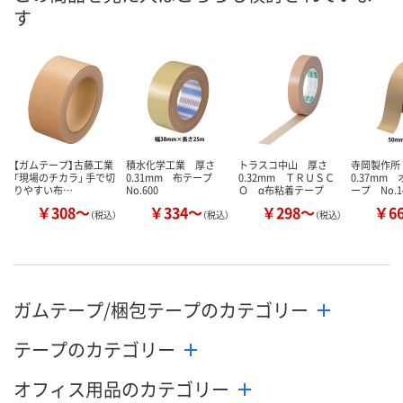
す
カゴへ
カゴへ
カ
【ガムテープ】古藤工業
積水化学工業 厚さ
トラスコ中山 厚さ
寺岡製作所
「現場のチカラ」 手で切
0.31mm 布テープ
0.32mm ＴＲＵＳＣ
0.37mm
りやすい布…
No.600
Ｏ α布粘着テープ
ープ No.1
￥308～
￥334～
￥298～
￥6
（税込）
（税込）
（税込）
ガムテープ/梱包テープのカテゴリー
テープのカテゴリー
オフィス用品のカテゴリー