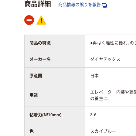
商品詳細
商品情報の誤りを報告
商品の特徴
●再はく離性に優れ、の
メーカー名
ダイヤテックス
原産国
日本
エレベーター内装や建
用途
の養生に。
粘着力(N/10mm)
3.6
色
スカイブルー