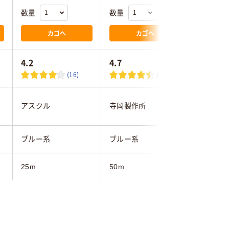
数量
数量
数量
カゴへ
カゴへ
4.2
4.7
5.0
(16)
(4)
アスクル
寺岡製作所
積水化学
ブルー系
ブルー系
ブルー系
25m
50m
25m
10
20
20