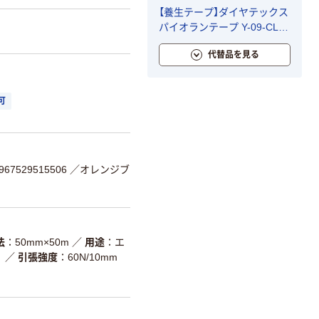
【養生テープ】ダイヤテックス
パイオランテープ Y-09-CL
塗装・建築養生用 クリア 幅
代替品を見る
50mm×長さ50m 1セット（5
巻入）
可
7529515506
／オレンジブ
法
50mm×50m
／
用途
エ
。
／
引張強度
60N/10mm