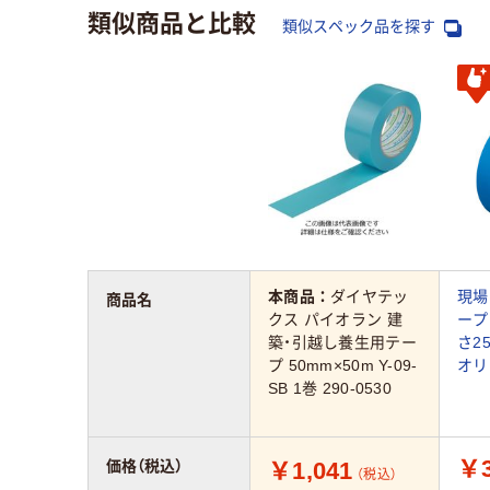
類似商品と比較
類似スペック品を探す
本商品：
ダイヤテッ
現場
商品名
クス パイオラン 建
ープ
築・引越し養生用テー
さ2
プ 50mm×50m Y-09-
オリ
SB 1巻 290-0530
￥3
￥1,041
価格（税込）
（税込）