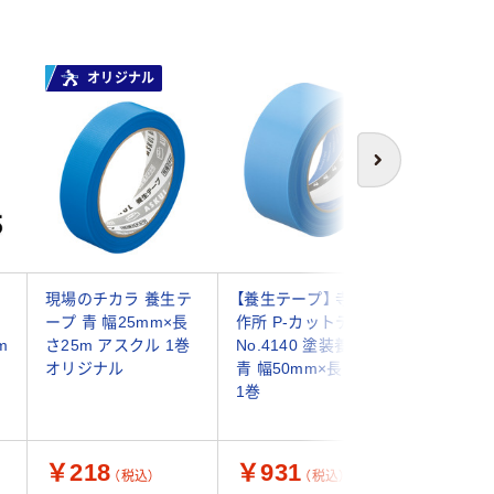
オリジナル
次へ
て
現場のチカラ 養生テ
【養生テープ】 寺岡製
【養生テー
ープ 青 幅25mm×長
作所 P-カットテープ
ライトテー
m
さ25m アスクル 1巻
No.4140 塗装養生用
青 幅50
オリジナル
青 幅50mm×長さ50m
積水化学
1巻
￥218
￥931
￥484
（税込）
（税込）