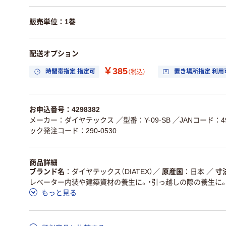
販売単位：1巻
配送オプション
￥385
時間帯指定 指定可
置き場所指定 利用
（税込）
お申込番号：4298382
メーカー：ダイヤテックス
／型番：Y-09-SB
／JANコード：496
ック発注コード：290-0530
商品詳細
ブランド名
ダイヤテックス（DIATEX）
／
原産国
日本
／
寸
レベーター内装や建築資材の養生に。・引っ越しの際の養生に
もっと見る