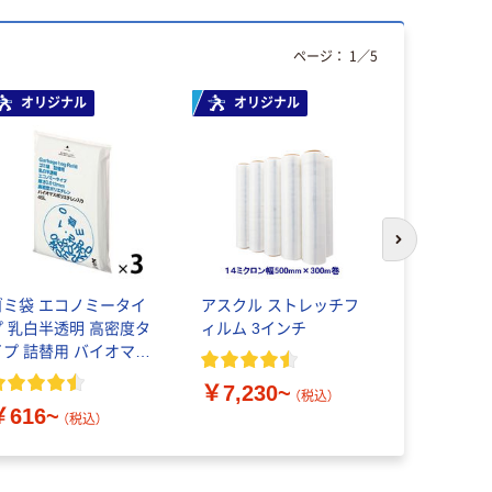
ページ：
1
／
5
オリジナル
オリジナル
オリジ
次のスライド
ゴミ袋 エコノミータイ
アスクル ストレッチフ
アスクル
プ 乳白半透明 高密度タ
ィルム 3インチ
ラミネー
イプ 詰替用 バイオマス
A4サイズ 
素材10％配合
ロン）
￥7,230~
（税込）
￥616~
￥458~
（税込）