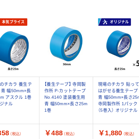
本気プライス
オリジナル
のチカラ 養生テ
【養生テープ】 寺岡製
現場のチカラ 貼っ
 青 幅50mm×長
作所 P-カットテープ
はがせる養生テープ
5m アスクル 1巻
No.4140 塗装養生用
青 幅50mm×長さ25
ジナル
青 幅50mm×長さ25m
寺岡製作所 1パック
1巻
（5巻入） オリジナル
58
￥488
￥1,880
（税込）
（税込）
（税込）