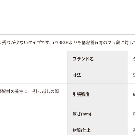
り残りが少ないタイプです。(Y09GRよりも低粘着)●青のプラ段に対
ブランド名
寸法
築資材の養生に。・引っ越しの際
引張強度
厚さ(mm)
材質/仕上