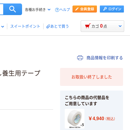
ヘルプ
各種お手続き
0
スイートポイント
あとで買う
カゴ
点
商品情報を印刷する
し養生用テープ
お取扱い終了しました
こちらの商品の代替品を
ご用意しています
￥4,940
（税込）