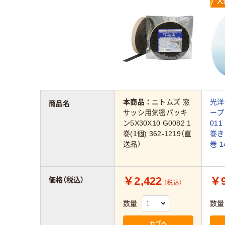
人
本商品：
ニトムズ 窓
光洋
商品名
サッシ用気密パッキ
ープ
ン5X30X10 G0082 1
011
巻(1個) 362-1219（直
巻き 
送品）
巻 1
￥2,422
￥9
価格（税込）
（税込）
数量
数量
カゴへ