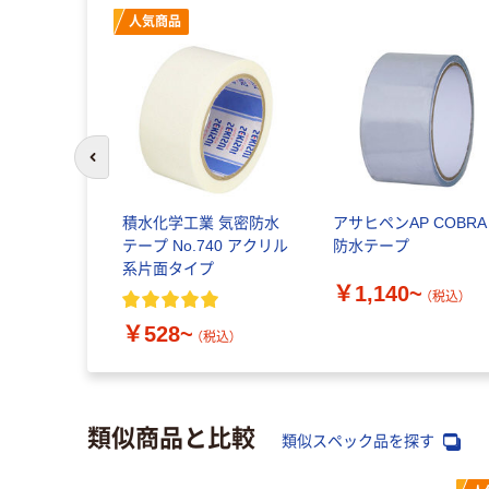
人気商品
前のスライドへ
ジャパン
積水化学工業 気密防水
アサヒペンAP COBRA
リート保水テ
テープ No.740 アクリル
防水テープ
 NETIS
系片面タイプ
￥1,140~
（税込）
8~
（税込）
￥528~
（税込）
類似商品と比較
類似スペック品を探す