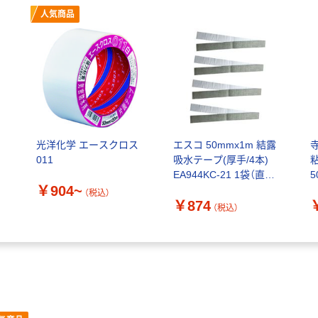
人気商品
光洋化学 エースクロス
エスコ 50mmx1m 結露
011
吸水テープ(厚手/4本)
粘
EA944KC-21 1袋（直送
5
￥904~
品）
（税込）
￥874
（税込）