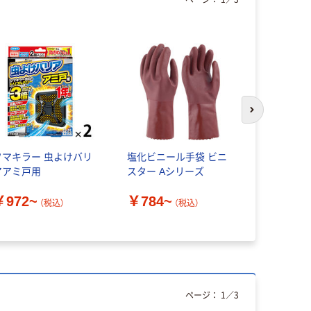
次のスライド
フマキラー 虫よけバリ
塩化ビニール手袋 ビニ
トラスコ中山
アアミ戸用
スター Aシリーズ
すきまテー
￥972~
￥784~
￥298~
（税込）
（税込）
ページ：
1
／
3