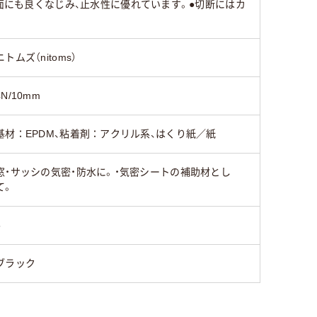
凸面にも良くなじみ、止水性に優れています。●切断にはカ
ニトムズ（nitoms）
4N/10mm
基材：EPDM、粘着剤：アクリル系、はくり紙／紙
窓・サッシの気密・防水に。・気密シートの補助材とし
て。
5
ブラック