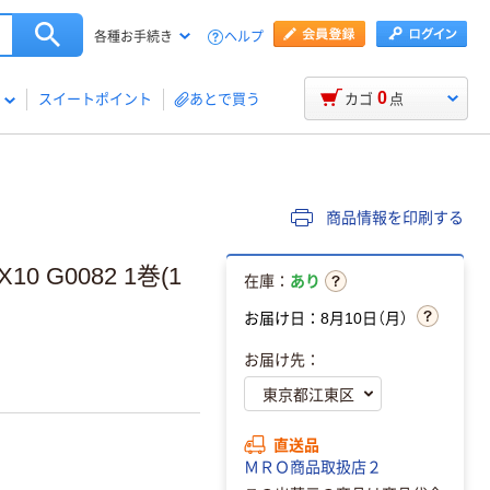
ヘルプ
各種お手続き
0
スイートポイント
あとで買う
カゴ
点
商品情報を印刷する
 G0082 1巻(1
在庫：
あり
お届け日：8月10日（月）
お届け先：
直送品
ＭＲＯ商品取扱店２