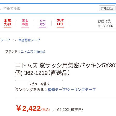
詳細設定
お届け先
〒135-0061
グテープ
気密防水テープ
ブランド
ニトムズ（nitoms）
ニトムズ 窓サッシ用気密パッキン5X30X10
個) 362-1219（直送品）
レビューを書く
ランキングをみる
補修テープ/シーリングテープ
￥2,422
／￥2,202（税抜き）
（税込）