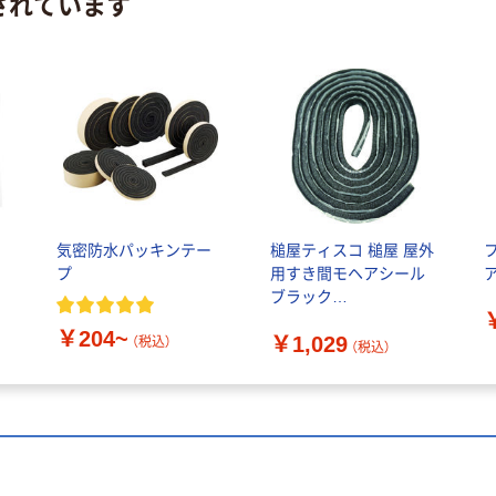
されています
シ
気密防水パッキンテー
槌屋ティスコ 槌屋 屋外
プ
用すき間モヘアシール
ブラック
6mm×7mm×2.5m
￥204~
￥1,029
NO6070 BK 1巻 391-
（税込）
（税込）
4313（直送品）