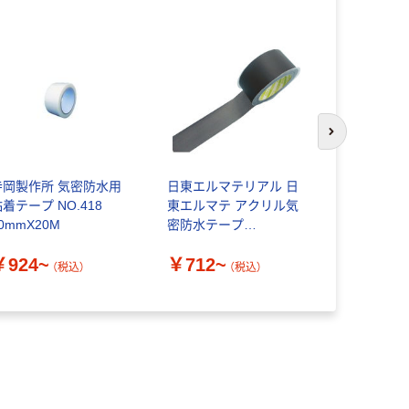
次のスライド
寺岡製作所 気密防水用
日東エルマテリアル 日
ニトムズ（ni
着テープ NO.418
東エルマテ アクリル気
ムズ 気密
0mmX20M
密防水テープ
ープ KZ
50mm×20m ブラック
￥924~
￥712~
￥1,260
（税込）
（税込）