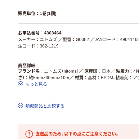
販売単位：1巻(1個)
お申込番号：4303464
メーカー：ニトムズ
／型番：G0082
／JANコード：49041400
注コード：362-1219
商品詳細
ブランド名
ニトムズ（nitoms）
／
原産国
日本
／
粘着力
4N
さ）
約5mm×30mm×10m
／
材質
基材：EPDM、粘着剤：
もっと見る
類似商品と比較する
直送品のため、以下の点にご注意ください。