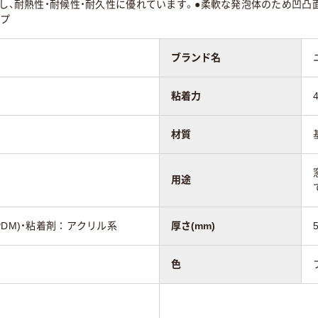
とし、耐熱性・耐候性・耐久性に優れています。●柔軟な発泡体のため凹
イプ
ブランド名
粘着力
材質
用途
PDM)・粘着剤：アクリル系
厚さ(mm)
色