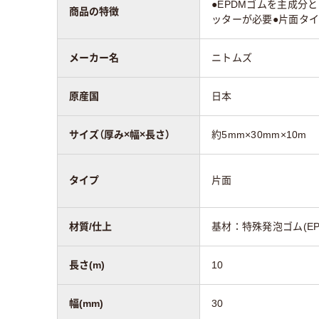
●EPDMゴムを主成分
商品の特徴
ッターが必要●片面タ
メーカー名
ニトムズ
原産国
日本
サイズ（厚み×幅×長さ）
約5mm×30mm×10m
タイプ
片面
材質/仕上
基材：特殊発泡ゴム(E
長さ(m)
10
幅(mm)
30