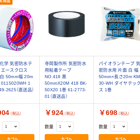
気商品
化学 気密防水テ
寺岡製作所 気密防水
パイオランテープ 
 エースクロス
用粘着テープ
密防水用 片面 白 幅
 白 50mm幅 20m
NO.418 黒
50mm×長さ20m KM
0115020WH 1
50mmX20M 418 BK-
30-WH ダイヤテッ
49-2625（直送品）
50X20 1巻 61-2773-
ス 1巻
01（直送品）
04
￥924
￥698
（税込）
（税込）
（税込）
数量
数量
カゴへ
カゴへ
カゴへ