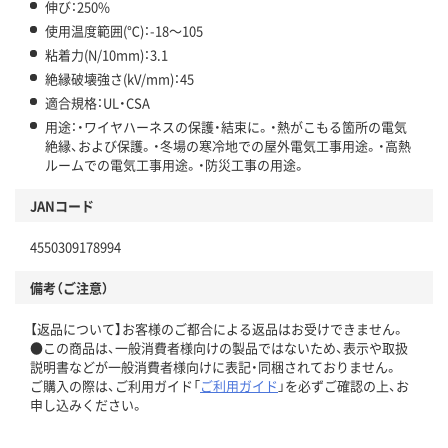
伸び：250%
使用温度範囲(℃)：-18～105
粘着力(N/10mm)：3.1
絶縁破壊強さ(kV/mm)：45
適合規格：UL・CSA
用途：・ワイヤハーネスの保護・結束に。・熱がこもる箇所の電気
絶縁、および保護。・冬場の寒冷地での屋外電気工事用途。・高熱
ルームでの電気工事用途。・防災工事の用途。
JANコード
4550309178994
備考（ご注意）
【返品について】お客様のご都合による返品はお受けできません。
●この商品は、一般消費者様向けの製品ではないため、表示や取扱
説明書などが一般消費者様向けに表記・同梱されておりません。
ご購入の際は、ご利用ガイド「
ご利用ガイド
」を必ずご確認の上、お
申し込みください。