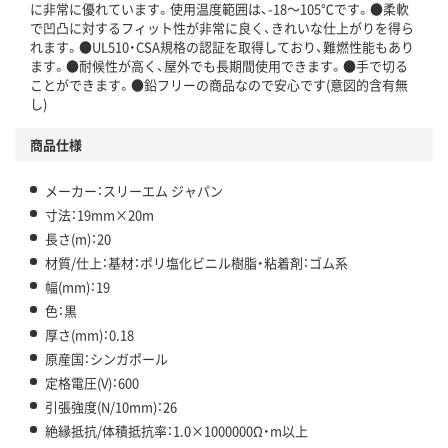
に非常に優れています。使用温度範囲は、-18～105℃です。●柔軟
で凹凸に対するフィット性が非常に良く、きれいな仕上がりを得ら
れます。●UL510・CSA規格の認証を取得しており、難燃性能もあり
ます。●耐候性が高く、屋外でも長期間使用できます。●手で切る
ことができます。●鉛フリーの商品なので安心です(意図的含有無
し)
商品仕様
メーカー：スリーエム ジャパン
寸法：19mm×20m
長さ(m)：20
材質/仕上：基材：ポリ塩化ビニル樹脂・粘着剤：ゴム系
幅(mm)：19
色：黒
厚さ(mm)：0.18
原産国：シンガポール
定格電圧(V)：600
引張強度(N/10mm)：26
絶縁抵抗/体積抵抗率：1.0×1000000Ω・m以上