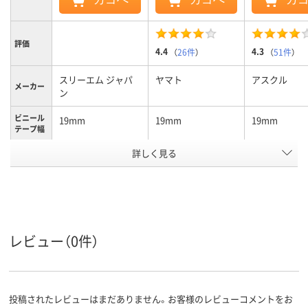
評価
4.4
4.3
（
26件
）
（
51件
）
スリーエム ジャパ
ヤマト
アスクル
メーカー
ン
ビニール
19mm
19mm
19mm
テープ幅
カラーグ
詳しく見る
ブラック系
ホワイト系
ホワイト系
ループ
ビニール
0.18mm
0.2mm
0.2mm
テープの
厚さ
ビニール
20m
10m
レビュー（0件）
テープ長
さ
アスクル
商品環境
20
20
スコア
投稿されたレビューはまだありません。お客様のレビューコメントをお