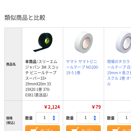
類似商品と比較
本商品：
スリーエム
ヤマト ヤマトビニ
現場のチカラ
商品名
ジャパン 3M スコッ
ールテープ NO200-
ールテープ 白
チ ビニールテープ
19-5 1巻
19mm×長さ1
スーパー33+
スクル 1巻 
19mmX20m 33
ル
19X20 1巻 370-
0381（直送品）
￥2,124
￥79
数量
数量
数量
価格
(税込)
カゴへ
カゴへ
カ