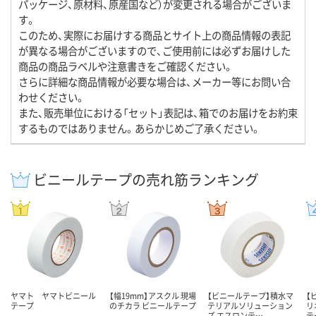
パッケージ、原材料、原産国など）が変更される場合がございま
す。
このため、実際にお届けする商品とサイト上の商品情報の表記
が異なる場合がございますので、ご使用前には必ずお届けした
商品の商品ラベルや注意書きをご確認ください。
さらに詳細な商品情報が必要な場合は、メーカー等にお問い合
わせください。
また、販売単位における「セット」表記は、箱でのお届けをお約束
するものではありません。あらかじめご了承ください。
ビニールテープの売れ筋ランキング
ヤマト ヤマトビニール
【幅19mm】アスクル 現場
【ビニールテープ】積水マ
【
テープ
のチカラ ビニールテープ
テリアルソリューション
リ
ズ エスロンテ…
テ