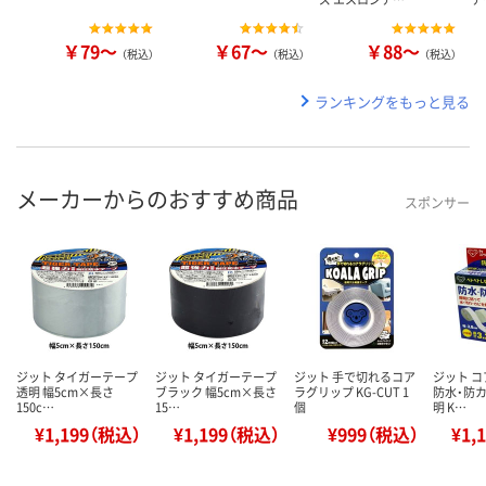
￥79～
￥67～
￥88～
（税込）
（税込）
（税込）
ランキングをもっと見る
メーカーからのおすすめ商品
スポンサー
ジット タイガーテープ
ジット タイガーテープ
ジット 手で切れるコア
ジット 
透明 幅5cm×長さ
ブラック 幅5cm×長さ
ラグリップ KG-CUT 1
防水・防カ
150c…
15…
個
明 K…
¥1,199（税込）
¥1,199（税込）
¥999（税込）
¥1,