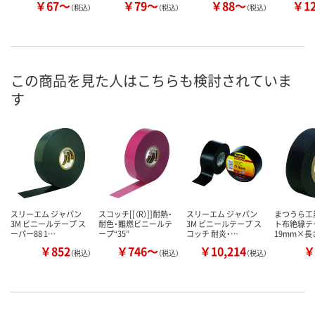
￥67～
￥79～
￥88～
￥1
（税込）
（税込）
（税込）
この商品を見た人はこちらも検討されていま
す
スリーエム ジャパン
スコッチ[[（R）]]耐熱・
スリーエム ジャパン
まつうら工
3M ビニールテープ ス
耐色・難燃ビニールテ
3M ビニールテープ ス
ト布絶縁テー
ーパー88 1…
ープ“35”
コッチ 耐炎・…
19mm×長
￥852
￥746～
￥10,214
￥
（税込）
（税込）
（税込）