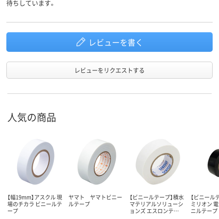
待ちしています。
レビューを書く
レビューをリクエストする
人気の商品
【幅19mm】アスクル 現
ヤマト ヤマトビニー
【ビニールテープ】積水
【ビニール
場のチカラ ビニールテ
ルテープ
マテリアルソリューシ
ミリオン 
ープ
ョンズ エスロンテ…
ニルテープ