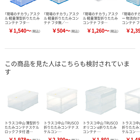
「現場のチカラ」 アスク
「現場のチカラ」 アスク
「現場のチカラ」 アスク
「現場のチカ
ル 軽量薄型折りたたみ
ル 軽量折りたたみコン
ル 軽量薄型折りたたみ
ー 物流向
コンテナ フタ…
テナ フタ無／…
コンテナ フタ…
コンテナ 
￥1,540～
￥504～
￥1,260～
￥2,3
（税込）
（税込）
（税込）
この商品を見た人はこちらも検討されていま
す
トラスコ中山 薄型折り
トラスコ中山 TRUSCO
トラスコ中山 TRUSCO
トラスコ中山
たたみコンテナスケル
折りたたみコンテナ ス
オリコン α折りたたみ
折りたたみ
ロックフタ付 透…
ケルコン …
コンテナ …
ケルコン …
￥1,978～
￥2,300～
￥1,801
￥1,4