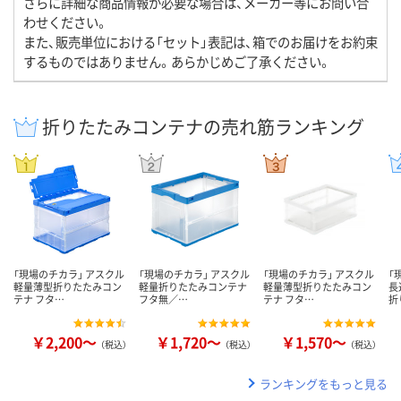
さらに詳細な商品情報が必要な場合は、メーカー等にお問い合
わせください。
また、販売単位における「セット」表記は、箱でのお届けをお約束
するものではありません。あらかじめご了承ください。
折りたたみコンテナの売れ筋ランキング
「現場のチカラ」 アスクル
「現場のチカラ」 アスクル
「現場のチカラ」 アスクル
「
軽量薄型折りたたみコン
軽量折りたたみコンテナ
軽量薄型折りたたみコン
長
テナ フタ…
フタ無／…
テナ フタ…
折
￥2,200～
￥1,720～
￥1,570～
（税込）
（税込）
（税込）
ランキングをもっと見る