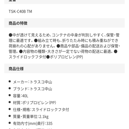
TSK-C40B TM
商品の特徴
●中が透けて見えるため、コンテナの中身が判別しやすく、保管・管
理に最適です。●組み立て時も、折りたたみ時にも積み重ねができ
荷崩れの心配がありません。●商品や部品・備品の配送および保管・
管理。●内容物の種類・大きさが一定でない荷物の配送に最適。●
スライドロックフタ付●ポリプロピレン(PP)
商品仕様
メーカー：トラスコ中山
ブランド：トラスコ中山
容量：40L
材質：ポリプロピレン（PP）
仕様・規格：スライドロックフタ付
質量・質量単位：2.1kg
有効内寸(mm)奥行：335