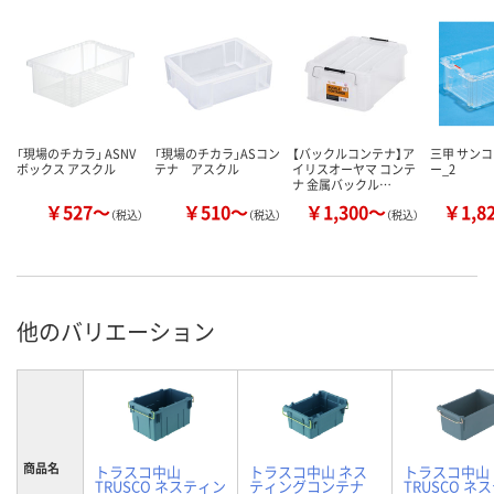
「現場のチカラ」 ASNV
「現場のチカラ」ASコン
【バックルコンテナ】ア
三甲 サンコ
ボックス アスクル
テナ アスクル
イリスオーヤマ コンテ
ー_2
ナ 金属バックル…
￥527～
￥510～
￥1,300～
￥1,8
（税込）
（税込）
（税込）
他のバリエーション
商品名
トラスコ中山
トラスコ中山 ネス
トラスコ中山
TRUSCO ネスティン
ティングコンテナ
TRUSCO ネ