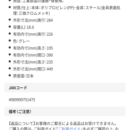
用途：工業部品の運搬・保管用。
材質/仕上：本体：ポリプロピレン(PP)・金具：スチール(金具表面処
理：三価クロムメッキ)
外形寸法(mm)奥行：284
容量(L)：18.6
有効内寸(mm)奥行：226
色：グレー
有効内寸(mm)高さ：195
有効内寸(mm)間口：390
外形寸法(mm)高さ：235
外形寸法(mm)間口：449
原産国：日本
JANコード
4989999751475
備考（ご注意）
【返品について】お客様のご都合による返品はお受けできません。
ご購入の際は、ご利用ガイド「
ご利用ガイド
」を必ずご確認の上、お