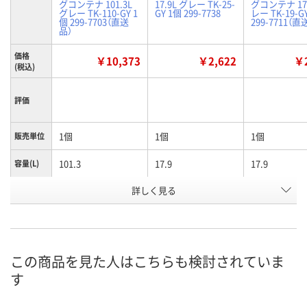
グコンテナ 101.3L
17.9L グレー TK-25-
グコンテナ 17.
グレー TK-110-GY 1
GY 1個 299-7738
レー TK-19-G
個 299-7703（直送
299-7711（直
品）
価格
￥10,373
￥2,622
￥2
(税込)
評価
1個
1個
1個
販売単位
101.3
17.9
17.9
容量(L)
有効内寸
詳しく見る
625
369
391
(mm)間
口
グレー
グレー
グレー
色
この商品を見た人はこちらも検討されていま
お申込番
4393434
4393452
4392769
号
す
あり
入荷待ち
あり
在庫