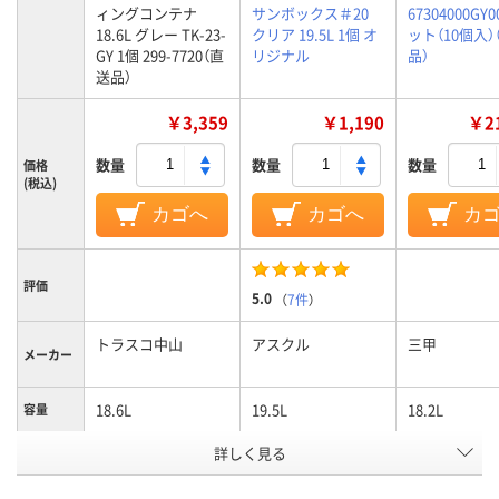
ィングコンテナ
サンボックス＃20
67304000GY0
18.6L グレー TK-23-
クリア 19.5L 1個 オ
ット（10個入）
GY 1個 299-7720（直
リジナル
品）
送品）
￥3,359
￥1,190
￥21
数量
数量
数量
価格
(税込)
カゴへ
カゴへ
カ
評価
5.0
（
7件
）
トラスコ中山
アスクル
三甲
メーカー
18.6L
19.5L
18.2L
容量
詳しく見る
グレー系
クリア（透明）系
カラーグ
ループ