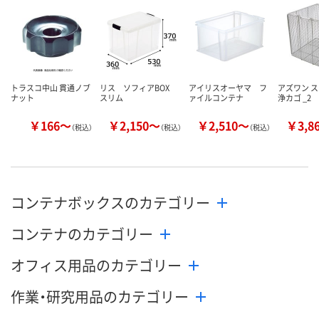
8月13日（木）
8月13日（木）
お届け日
数量
数量
お取り扱い終了しま
した
カゴへ
カ
トラスコ中山 貫通ノブ
リス ソフィアBOX
アイリスオーヤマ フ
アズワン 
ナット
スリム
ァイルコンテナ
浄カゴ _2
￥166～
￥2,150～
￥2,510～
￥3,8
（税込）
（税込）
（税込）
コンテナボックスのカテゴリー
コンテナのカテゴリー
オフィス用品のカテゴリー
作業・研究用品のカテゴリー