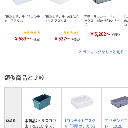
「現場のチカラ」ASコンテ
「現場のチカラ」 ASNVボ
三甲／サンコー サンボ
【
ナ アスクル
ックス アスクル
ックス #60～#83シリー
の
ズ
コ
￥5,262～
（税込）
￥583～
￥527～
（税込）
（税込）
ランキングをもっと見る
類似商品と比較
本商品：
トラスコ中
【コンテナ】 アスク
三甲 テンバコ
商品名
山 TRUSCO ネステ
ル 「現場のチカラ」
レー 18.2L