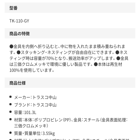
型番
TK-110-GY
商品の特徴
●金具を内側へ折り込むと、中に物を入れたまま積み重ねられま
す。●スタッキング・ネスティングが自由自在にできます。●ネス
ティング時は容量が70%となり、搬送効率がアップします。●金具
は三価クロムメッキで環境に優しい製品です。●本体は再生材
100%を使用しています。
商品仕様
メーカー：トラスコ中山
ブランド：トラスコ中山
容量：101.3L
材質：本体：ポリプロピレン（PP）、金具：スチール（金具表面処理：
三価クロムメッキ）
質量・質量単位：3.55kg