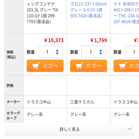
ィングコンテナ
寸312×237×83mm
テナ 有効内寸
101.3L グレー TK-
グレー S-6 GY 1個
442×298×1
110-GY 1個 299-
503-7425（直送品）
ー THC-23A-
7703（直送品）
207-4018（直
￥10,373
￥1,769
￥1
数量
数量
数量
価格
(税込)
カゴへ
カゴへ
カ
評価
トラスコ中山
三菱ケミカル
トラスコ中山
メーカー
カラーグ
グレー系
グレー系
グレー系
ループ
アスクル
詳しく見る
商品環境
スコア