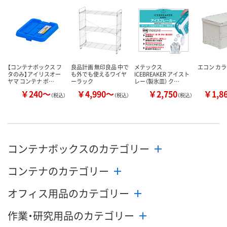
8月13日（木）
8月13日（木）
お届け日
数量
数量
お取り扱い終了しま
した
カゴへ
カ
【コンテナボックス フ
良品計画 無印良品 中で
メテックス
エコン カ
タのみ】アイリスオー
も外でも使えるワイヤ
ICEBREAKER アイスト
ヤマ コンテナ ボ…
ーラック
レー（製氷皿） ク…
￥240～
￥4,990～
￥2,750
￥1,8
（税込）
（税込）
（税込）
コンテナボックスのカテゴリー
コンテナのカテゴリー
オフィス用品のカテゴリー
作業・研究用品のカテゴリー