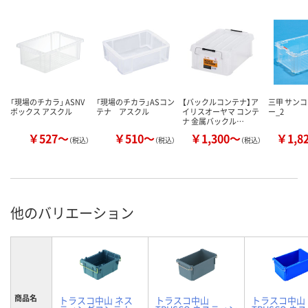
「現場のチカラ」 ASNV
「現場のチカラ」ASコン
【バックルコンテナ】ア
三甲 サンコ
ボックス アスクル
テナ アスクル
イリスオーヤマ コンテ
ー_2
ナ 金属バックル…
￥527～
￥510～
￥1,300～
￥1,8
（税込）
（税込）
（税込）
他のバリエーション
商品名
トラスコ中山 ネス
トラスコ中山
トラスコ中山