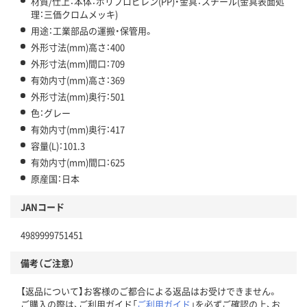
材質/仕上：本体：ポリプロピレン(PP)・金具：スチール(金具表面処
理：三価クロムメッキ)
用途：工業部品の運搬・保管用。
外形寸法(mm)高さ：400
外形寸法(mm)間口：709
有効内寸(mm)高さ：369
外形寸法(mm)奥行：501
色：グレー
有効内寸(mm)奥行：417
容量(L)：101.3
有効内寸(mm)間口：625
原産国：日本
JANコード
4989999751451
備考（ご注意）
【返品について】お客様のご都合による返品はお受けできません。
ご購入の際は、ご利用ガイド「
ご利用ガイド
」を必ずご確認の上、お