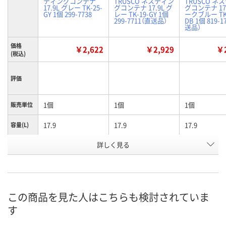
ティングコンテナ
TRUSCO ネスティン
TRUSCO ネ
17.9L グレー TK-25-
グコンテナ 17.9L グ
グコンテナ 17.
GY 1個 299-7738
レー TK-19-GY 1個
ークブルー TK-
299-7711（直送品）
DB 1個 819-1
送品）
価格
￥2,622
￥2,929
￥2
(税込)
評価
1個
1個
1個
販売単位
17.9
17.9
17.9
容量(L)
有効内寸
詳しく見る
369
391
391
(mm)間
口
グレー
グレー
ダークブルー
色
この商品を見た人はこちらも検討されていま
お申込番
4393452
4392769
H908853
号
す
入荷待ち
あり
あり
在庫