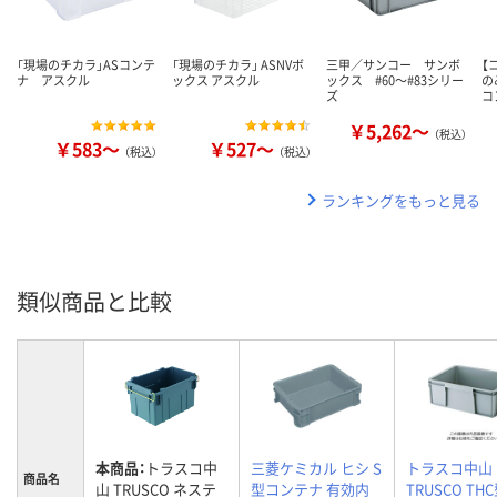
「現場のチカラ」ASコンテ
「現場のチカラ」 ASNVボ
三甲／サンコー サンボ
【
ナ アスクル
ックス アスクル
ックス #60～#83シリー
の
ズ
コ
￥5,262～
（税込）
￥583～
￥527～
（税込）
（税込）
ランキングをもっと見る
類似商品と比較
本商品：
トラスコ中
三菱ケミカル ヒシ S
トラスコ中山
商品名
山 TRUSCO ネステ
型コンテナ 有効内
TRUSCO TH