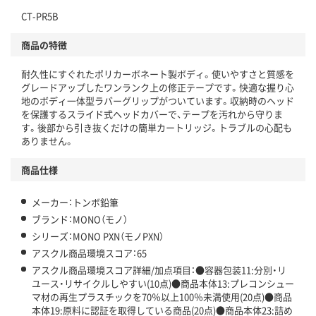
独自の回収スキームがある
CT-PR5B
仕組
アスクルで資源循環している
商品の特徴
温室効果ガスなどの削減
耐久性にすぐれたポリカーボネート製ボディ。使いやすさと質感を
この商品の環境配慮ポイントです。下記商品詳細「
グレードアップしたワンランク上の修正テープです。快適な握り心
アスクル商品環境スコア詳細／加点項目
」で確認できます。
地のボディ一体型ラバーグリップがついています。収納時のヘッド
を保護するスライド式ヘッドカバーで、テープを汚れから守りま
す。後部から引き抜くだけの簡単カートリッジ。トラブルの心配も
ありません。
商品仕様
メーカー：トンボ鉛筆
ブランド：MONO（モノ）
シリーズ：MONO PXN（モノPXN）
アスクル商品環境スコア：65
アスクル商品環境スコア詳細/加点項目：●容器包装11:分別・リ
ユース・リサイクルしやすい(10点)●商品本体13:プレコンシュー
マ材の再生プラスチックを70％以上100％未満使用(20点)●商品
本体19:原料に認証を取得している商品(20点)●商品本体23:詰め