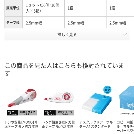
1セット（50個：10個
1個
1個
販売単位
入×5箱）
2.5mm幅
2.5mm幅
2.5mm幅
テープ幅
詳しく見る
バイオレット
バイオレット
バイオレット
カラー
お申込番
035543
9322838
439867
号
6点
あり
あり
在庫
この商品を見た人はこちらも検討されていま
す
8月7日（金）
8月24日（月）まで
8月7日（金）
お届け日
数量
数量
数量
カゴへ
カゴへ
カ
トンボ鉛筆【MONO】修
トンボ鉛筆【MONO】修
アスクル クリアーホル
コピー用紙
正テープ モノPXN 本体
正テープ モノCX 本体
ダー A4 スタンダード
ル マルチ
ーパーホワ