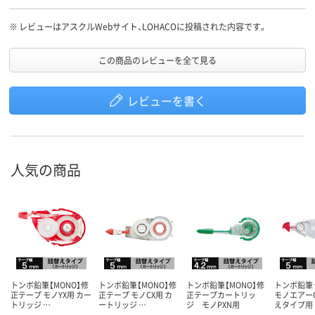
※
レビューはアスクルWebサイト、LOHACOに投稿された内容です。
この商品のレビューを全て見る
レビューを書く
人気の商品
トンボ鉛筆【MONO】修
トンボ鉛筆【MONO】修
トンボ鉛筆【MONO】修
トンボ鉛筆
正テープ モノYX用 カー
正テープ モノCX用 カ
正テープカートリッ
モノエアーC
トリッジ …
ートリッジ …
ジ モノPXN用
えタイプ用