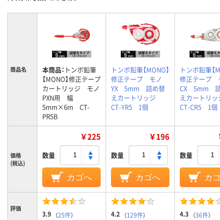
本商品：
トンボ鉛筆
トンボ鉛筆【MONO】
トンボ鉛筆【M
商品名
【MONO】修正テープ
修正テープ モノ
修正テープ 
カートリッジ モノ
YX 5mm 詰め替
CX 5mm 
PXN用 幅
えカートリッジ
えカートリ
5mm×6m CT-
CT-YR5 1個
CT-CR5 1個
PR5B
￥225
￥196
数量
数量
数量
価格
(税込)
カゴへ
カゴへ
カ
評価
3.9
4.2
4.3
（
25件
）
（
129件
）
（
36件
）