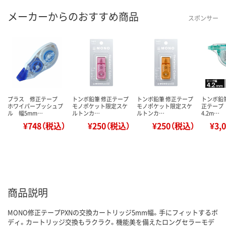
メーカーからのおすすめ商品
スポンサー
プラス 修正テープ
トンボ鉛筆 修正テープ
トンボ鉛筆 修正テープ
トンボ鉛筆
ホワイパープッシュプ
モノポケット限定スケ
モノポケット限定スケ
正テープ
ル 幅5mm…
ルトンカ…
ルトンカ…
4.2m…
¥748（税込）
¥250（税込）
¥250（税込）
¥3,
商品説明
MONO修正テープPXNの交換カートリッジ5mm幅。手にフィットするボ
ディ。カートリッジ交換もラクラク。機能美を備えたロングセラーモデ