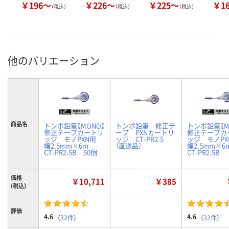
￥196～
￥226～
￥225～
￥1
（税込）
（税込）
（税込）
他のバリエーション
商品名
トンボ鉛筆【MONO】
トンボ鉛筆 修正テ
トンボ鉛筆【M
修正テープカートリ
ープ PXNカートリ
修正テープカ
ッジ モノPXN用
ッジ CT-PR2.5
ッジ モノP
幅2.5mm×6m
（直送品）
幅2.5mm×
CT-PR2.5B 50個
CT-PR2.5B
価格
￥10,711
￥385
(税込)
評価
4.6
4.6
（
32件
）
（
32件
）