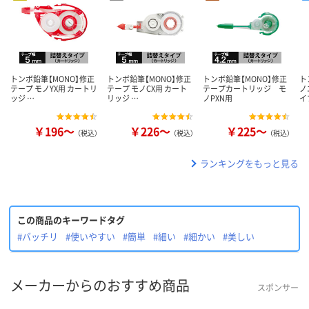
トンボ鉛筆【MONO】修正
トンボ鉛筆【MONO】修正
トンボ鉛筆【MONO】修正
ト
テープ モノYX用 カートリ
テープ モノCX用 カート
テープカートリッジ モ
ノ
ッジ …
リッジ …
ノPXN用
イ
￥196～
￥226～
￥225～
（税込）
（税込）
（税込）
ランキングをもっと見る
この商品のキーワードタグ
#バッチリ
#使いやすい
#簡単
#細い
#細かい
#美しい
メーカーからのおすすめ商品
スポンサー