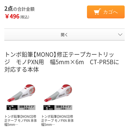
2点
の合計金額
カゴへ
￥496
（税込）
開く
トンボ鉛筆【MONO】修正テープカートリッ
ジ モノPXN用 幅5mm×6m CT-PR5Bに
対応する本体
トンボ鉛筆【MONO】修
トンボ鉛筆【MONO】修
正テープ モノPXN 本体
正テープ モノPXN 本体
幅5mm…
幅5mm…