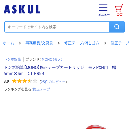
カゴ
メニュー
ホーム
事務用品/文房具
修正テープ/消しゴム
修正テー
トンボ鉛筆
ブランド：
MONO（モノ）
トンボ鉛筆【MONO】修正テープカートリッジ モノPXN用 幅
5mm×6m CT-PR5B
3.9
（
25
件のレビュー
）
ランキングを見る：
修正テープ