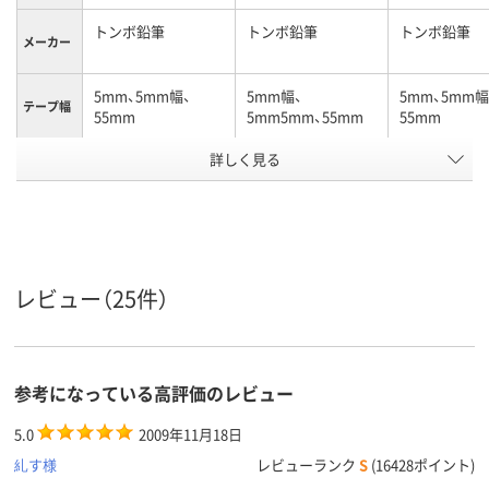
トンボ鉛筆
トンボ鉛筆
トンボ鉛筆
メーカー
5mm、5mm幅、
5mm幅、
5mm、5mm幅
テープ幅
55mm
5mm5mm、55mm
55mm
詳しく見る
カートリッジ
カートリッジ
カートリッジ
商品タイ
プ
テープ長
66m
1212m12m
1212m
さ
ペン型
ヨコ引き
タテ引き
引き方
レビュー（25件）
アスクル
商品環境
65
65
70
スコア
参考になっている高評価のレビュー
5.0
2009年11月18日
糺す様
レビューランク
S
(16428ポイント)