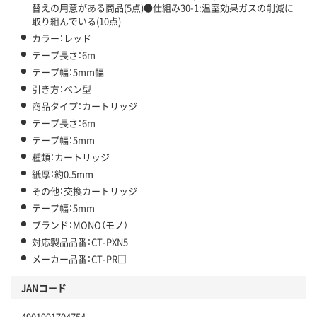
替えの用意がある商品(5点)●仕組み30-1:温室効果ガスの削減に
取り組んでいる(10点)
カラー：レッド
テープ長さ：6m
テープ幅：5mm幅
引き方：ペン型
商品タイプ：カートリッジ
テープ長さ：6m
テープ幅：5mm
種類：カートリッジ
紙厚：約0.5mm
その他：交換カートリッジ
テープ幅：5mm
ブランド：MONO（モノ）
対応製品品番：CT-PXN5
メーカー品番：CT-PR□
JANコード
4901991704754