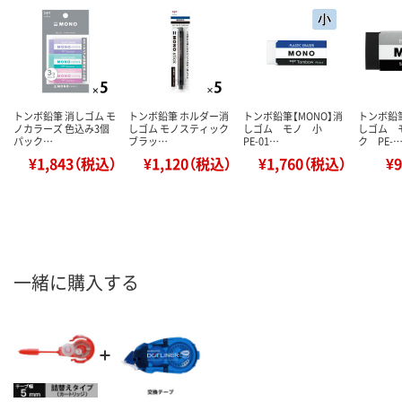
トンボ鉛筆 消しゴム モ
トンボ鉛筆 ホルダー消
トンボ鉛筆【MONO】消
トンボ鉛筆
ノカラーズ 色込み3個
しゴム モノスティック
しゴム モノ 小
しゴム 
パック…
ブラッ…
PE-01…
ク PE-
¥1,843（税込）
¥1,120（税込）
¥1,760（税込）
¥
一緒に購入する