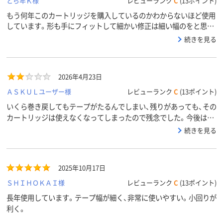
とら年Ｋ様
レビューランク
C
(13ポイント)
もう何年このカートリッジを購入しているのかわからないほど使用
しています。形も手にフィットして細かい修正は細い幅のをと思い
きや、この幅で大丈夫です。斜めにもって指先で調整すれば、バッチ
続きを見る
リです。
2026年4月23日
ＡＳＫＵＬユーザー様
レビューランク
C
(13ポイント)
いくら巻き戻してもテープがたるんでしまい、残りがあっても、その
カートリッジは使えなくなってしまったので残念でした。今後はそ
ういうことはないだろうと期待してまた購入します。
続きを見る
2025年10月17日
ＳＨＩＨＯＫＡＩ様
レビューランク
C
(13ポイント)
長年使用しています。テープ幅が細く、非常に使いやすい。小回りが
利く。