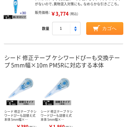
がないので、異物混入対策にも。なめらかな引きごこち。
販売価格：
￥3,774
(税込)
数量
カゴへ
シード 修正テープ ケシワードぴーも交換テー
プ 5mm幅×10m PM5Rに対応する本体
シード 修正テープ ケシ
シード 修正テープ ケシ
ワードぴーも詰替え式
ワードぴーも詰替え式
本体 5mm幅×…
本体 5mm幅×…
￥380
￥1,860