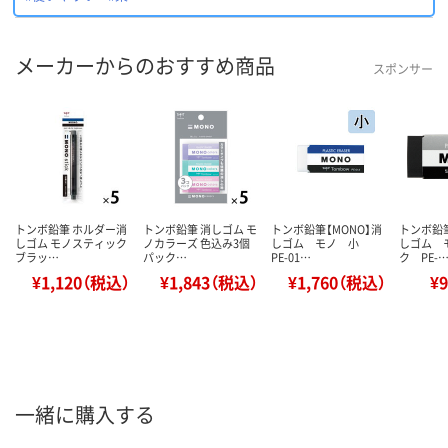
メーカーからのおすすめ商品
スポンサー
トンボ鉛筆 ホルダー消
トンボ鉛筆 消しゴム モ
トンボ鉛筆【MONO】消
トンボ鉛筆
しゴム モノスティック
ノカラーズ 色込み3個
しゴム モノ 小
しゴム 
ブラッ…
パック…
PE-01…
ク PE-
¥1,120（税込）
¥1,843（税込）
¥1,760（税込）
¥
一緒に購入する