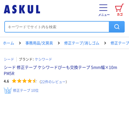
カゴ
メニュー
ホーム
事務用品/文房具
修正テープ/消しゴム
修正テー
シード
ブランド：
ケシワード
シード 修正テープ ケシワードぴーも交換テープ 5mm幅×10m
PM5R
4.6
（
22
件のレビュー
）
修正テープ 10位