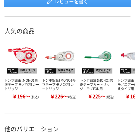
レビューを書く
人気の商品
トンボ鉛筆【MONO】修
トンボ鉛筆【MONO】修
トンボ鉛筆【MONO】修
トンボ鉛筆
正テープ モノYX用 カー
正テープ モノCX用 カ
正テープカートリッ
モノエアーC
トリッジ …
ートリッジ …
ジ モノPXN用
えタイプ用
￥196～
￥226～
￥225～
￥1
（税込）
（税込）
（税込）
他のバリエーション