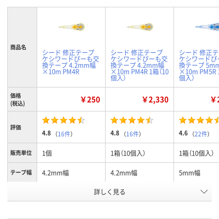
商品名
シード 修正テープ
シード 修正テープ
シード 修正
ケシワードぴーも交
ケシワードぴーも交
ケシワードぴ
換テープ 4.2mm幅
換テープ 4.2mm幅
換テープ 5m
×10m PM4R
×10m PM4R 1箱（10
×10m PM5R 
個入）
個入）
価格
￥250
￥2,330
￥2
(税込)
評価
4.8
4.8
4.6
（
16件
）
（
16件
）
（
22件
）
1個
1箱（10個入）
1箱（10個入）
販売単位
4.2mm幅
4.2mm幅
5mm幅
テープ幅
お申込番
詳しく見る
882458
522079
522032
号
あり
3点
あり
在庫