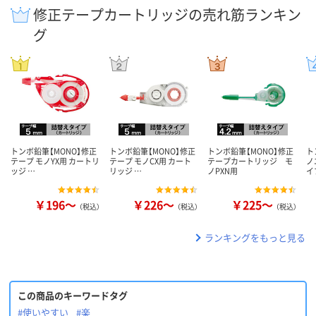
修正テープカートリッジの売れ筋ランキン
グ
トンボ鉛筆【MONO】修正
トンボ鉛筆【MONO】修正
トンボ鉛筆【MONO】修正
ト
テープ モノYX用 カートリ
テープ モノCX用 カート
テープカートリッジ モ
ノ
ッジ …
リッジ …
ノPXN用
イ
￥196～
￥226～
￥225～
（税込）
（税込）
（税込）
ランキングをもっと見る
この商品のキーワードタグ
#使いやすい
#楽