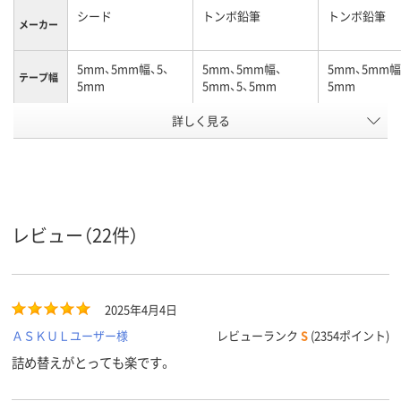
シード
トンボ鉛筆
トンボ鉛筆
メーカー
5mm、5mm幅、5、
5mm、5mm幅、
5mm、5mm幅
テープ幅
5mm
5mm、5、5mm
5mm
詳しく見る
カートリッジ
カートリッジ
カートリッジ
商品タイ
プ
テープ長
10、10m、10、10m
12、12m、12、12m
12、12m、12、
さ
ペン型
ヨコ引き
タテ引き
引き方
レビュー（22件）
アスクル
商品環境
65
70
スコア
2025年4月4日
ＡＳＫＵＬユーザー様
レビューランク
S
(2354ポイント)
詰め替えがとっても楽です。