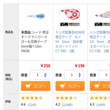
本商品：
シード 修正
トンボ鉛筆【MONO】
トンボ鉛筆【M
商品名
テープ ケシワード
修正テープ モノ
修正テープ 
ぴーも交換テープ
YX 5mm 詰め替
CX 5mm 
5mm幅×10m
えカートリッジ
えカートリ
PM5R
CT-YR5 1個
CT-CR5 1個
￥250
￥196
数量
数量
数量
価格
(税込)
カゴへ
カゴへ
カ
評価
4.6
4.2
4.3
（
22件
）
（
129件
）
（
36件
）