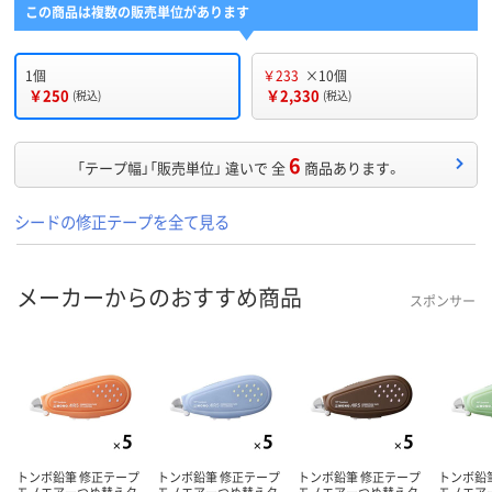
この商品は複数の販売単位があります
1個
￥233
×10個
￥250
￥2,330
(税込)
(税込)
6
「テープ幅」「販売単位」 違いで 全
商品あります。
シードの修正テープを全て見る
メーカーからのおすすめ商品
スポンサー
トンボ鉛筆 修正テープ
トンボ鉛筆 修正テープ
トンボ鉛筆 修正テープ
トンボ鉛