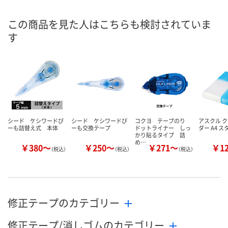
8月8日（土）
8月8日（土）
8月8日（土）
お届け日
この商品を見た人はこちらも検討されていま
す
数量
数量
数量
カゴへ
カゴへ
カ
シード ケシワードぴ
シード ケシワードぴ
コクヨ テープのり
アスクル 
ーも詰替え式 本体
ーも交換テープ
ドットライナー しっ
ダー A4 
かり貼るタイプ 詰
め…
￥380～
￥250～
￥271～
￥1
（税込）
（税込）
（税込）
修正テープのカテゴリー
修正テープ/消しゴムのカテゴリー