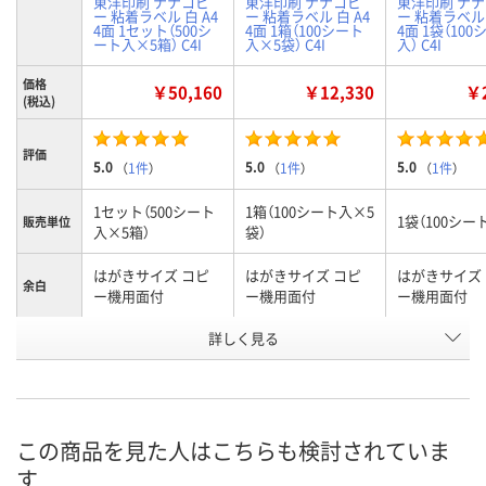
東洋印刷 ナナコピ
東洋印刷 ナナコピ
東洋印刷 ナ
ー 粘着ラベル 白 A4
ー 粘着ラベル 白 A4
ー 粘着ラベル 
4面 1セット（500シ
4面 1箱（100シート
4面 1袋（100
ート入×5箱） C4I
入×5袋） C4I
入） C4I
価格
￥50,160
￥12,330
￥2
(税込)
評価
5.0
5.0
5.0
（
1件
）
（
1件
）
（
1件
）
1セット（500シート
1箱（100シート入×5
1袋（100シー
販売単位
入×5箱）
袋）
はがきサイズ コピ
はがきサイズ コピ
はがきサイズ
余白
ー機用面付
ー機用面付
ー機用面付
面数/（1シ
詳しく見る
4
4
4
ートあた
り）
お申込番
026160
447742
026151
号
この商品を見た人はこちらも検討されていま
3点
あり
あり
在庫
す