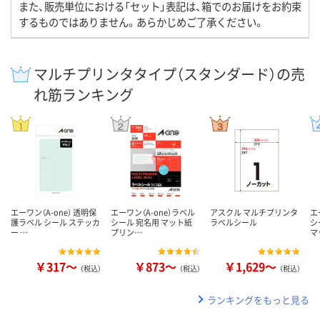
また、販売単位における「セット」表記は、箱でのお届けをお約束
するものではありません。あらかじめご了承ください。
マルチプリンタタイプ（スタンダード）の売
れ筋ランキング
エーワン（A-one） 透明保
エーワン（A-one）ラベル
アスクル マルチプリンタ
エ
護ラベル シール ステッカ
シール 宛名用 マット紙
ラベルシール
シ
ー …
プリン…
マ
￥317～
￥873～
￥1,629～
（税込）
（税込）
（税込）
ランキングをもっと見る