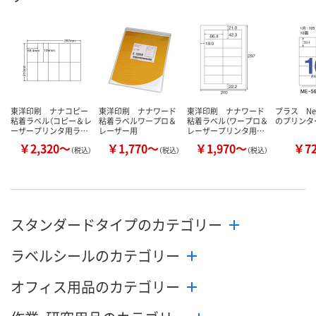
8月11日（火）
8月11日（火）
8月11日（火）
お届け日
数量
数量
数量
カゴへ
カゴへ
カ
東洋印刷 ナナコピー
東洋印刷 ナナワード
東洋印刷 ナナワード
プラス N
粘着ラベル（コピー＆レ
粘着ラベルワープロ＆
粘着ラベル（ワープロ＆
のプリンタ
ーザープリンタ用ラ…
レーザー用
レーザープリンタ用…
￥2,320～
￥1,770～
￥1,970～
￥7
（税込）
（税込）
（税込）
スタンダードタイプのカテゴリー
ラベルシールのカテゴリー
オフィス用品のカテゴリー