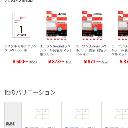
アスクル マルチプリン
エーワン（A-one）ラベ
エーワン（A-one）ラベ
エーワン（A-
タ ラベルシール
ルシール 宛名用 マット
ルシール 表示・宛名ラ
ルシール 
紙 プリン…
ベル マット…
ベル マッ
￥600～
￥873～
￥873～
￥8
（税込）
（税込）
（税込）
他のバリエーション
商品名