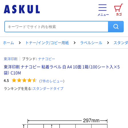
カゴ
メニュー
ホーム
トナー/インク/コピー用紙
ラベルシール
スタン
東洋印刷
ブランド：
ナナコピー
東洋印刷 ナナコピー 粘着ラベル 白 A4 10面 1箱（100シート入×5
袋） C10M
4.5
（
7
件のレビュー
）
ランキングを見る：
スタンダードタイプ