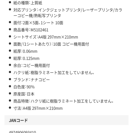
紙の種類：上質紙
対応プリンタ：インクジェットプリンタ/レーザープリンタ/カラ
ーコピー機/熱転写プリンタ
面付：2面×5面、1シート 10面
商品番号：M5102461
シートサイズ：A4版 297mm×210mm
面数/（1シートあたり）：10面 コピー機用面付
紙厚：0.06mm
総厚：0.125mm
余白：コピー機用面付
ハクリ紙：樹脂ラミネート加工をしていません。
ブランド：ナナコピー
白色度：90％
原産国：日本
商品特徴：ハクリ紙に樹脂ラミネート加工をしていません。
寸法：A4版 297mm×210mm
JANコード
4974906093410