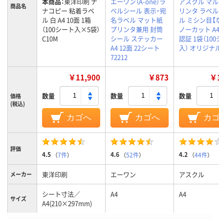
本商品：
東洋印刷 ナ
エーワン（A-one）ラ
アスクル マ
商品名
ナコピー 粘着ラベ
ベルシール 表示・宛
リンタ ラベ
ル 白 A4 10面 1箱
名ラベル マット紙
ル ミシン目【
（100シート入×5袋）
プリンタ兼用 封筒
ノーカット A4 
C10M
シール ステッカー
認証 1袋（10
A4 12面 22シート
入） オリジナ
72212
￥11,900
￥873
￥1
数量
数量
数量
価格
(税込)
カゴへ
カゴへ
カ
評価
4.5
4.6
4.2
（
7件
）
（
52件
）
（
44件
）
東洋印刷
エーワン
アスクル
メーカー
シート寸法／
A4
A4
サイズ
A4(210×297mm)