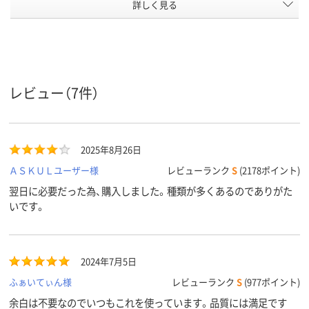
シート枚
詳しく見る
100
22
100
数
インクジェットプリ
インクジェット（染
インクジェッ
ンタ/レーザープリ
料・顔料）、レーザー、
ーザープリン
ンタ/カラーコピー
コピー、熱転写、ドッ
ピー、熱転写
機/熱転写プリンタ、
ト、インクジェット
ジェットプリ
対応プリ
レビュー（7件）
ンタ
インクジェットプリ
プリンタ、コピー機、
コピー機、レ
ンタ、コピー機、レー
ドットプリンタ、レ
プリンタ、熱
ザープリンタ、熱転
ーザープリンタ、熱
リンタ
写プリンタ
転写プリンタ
2025年8月26日
カラーグ
ホワイト系
ホワイト系
ホワイト系
ループ
ＡＳＫＵＬユーザー様
レビューランク
S
(2178ポイント)
翌日に必要だった為、購入しました。種類が多くあるのでありがた
ラベル材
上質紙
上質紙
上質紙
質
いです。
アスクル
商品環境
70
35
スコア
2024年7月5日
ふぁいてぃん様
レビューランク
S
(977ポイント)
余白は不要なのでいつもこれを使っています。品質には満足です