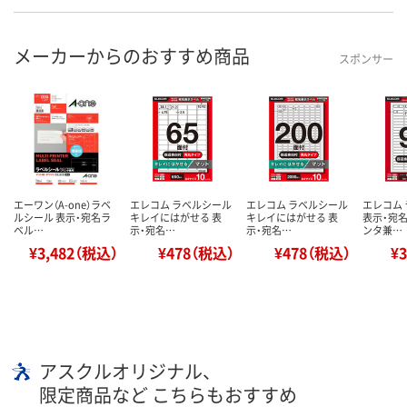
メーカーからのおすすめ商品
スポンサー
エーワン（A-one）ラベ
エレコム ラベルシール
エレコム ラベルシール
エレコム
ルシール 表示・宛名ラ
キレイにはがせる 表
キレイにはがせる 表
表示・宛名
ベル…
示・宛名…
示・宛名…
ンタ兼…
¥3,482（税込）
¥478（税込）
¥478（税込）
¥
アスクルオリジナル、
限定商品など こちらもおすすめ